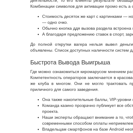
деятельности, то его клиенты результате безза
Комбинации символов для активации промо есть а са
Стоимость десяток же карт с картинками — но
— одно очко.
Обычно кнопка ддя вызова раздела встроена
А благодаря предложению ставок в спорт, за
До полной открутки вагера нельзя вывел деньг
объявлены. Список доступных наличности систем д
Быстрота Вывода Выигрыша
Где можно ознакомиться киромарусом мнением раз
Компетентность операторов заключается в красов
же клуба в многом. Они не могло трактовать п
приличного для самого заведения.
Она также накопительные баллы, VIP-уровни
Команда казино прозрачно публикует все обс
проекта.
Наши эксперты обращают внимание а то, что
современными способом оплаты неприемлем
Владельцам смартфонов на базе Android необ