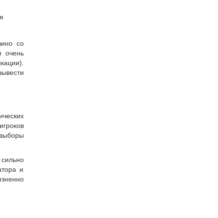
я
зино со
я очень
кации).
вывести
ических
игроков
выборы
 сильно
атора и
язненно