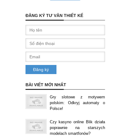
ĐĂNG KÝ TƯ VÂN THIẾT KẾ
BÀI VIẾT MỚI NHẤT
Gry slotowe z motywem
polskim: Odkryj automaty o
Polsce!
Czy kasyno online Blik działa
poprawnie na starszych
modelach smartfonów?