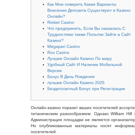
Как Мне поверить Какие Варианты
Внесения Депозита Существуют и Казино
Онлайн?
Riobet Casino
Что предпринять, Если Вы оказались С
Трудностями также Попытке Зайти а Сайт
Казино?
Megapari Casino
Rox Casino
Лучшие Онлайн Казино По миру
Удобный Сайт И Наличие Мобильной
Версии
Бонус В День Рождения
лучшие Онлайн Казино 2025
Бездепозитный Бонус при Регистрации
Онлайн-казино поразит ваших посетителей ассорт
титаническим разнообразием. Однако William Hill
Администрация площадки не является организатор
Но опубликованные материалы носят информац
посетителей.