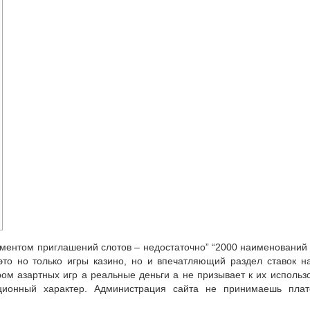
иментом приглашений слотов – недостаточно” “2000 наименований
 это но только игры казино, но и впечатляющий раздел ставок на
ом азартных игр а реальные деньги а не призывает к их использ
ионный характер. Администрация сайта не принимаешь плат