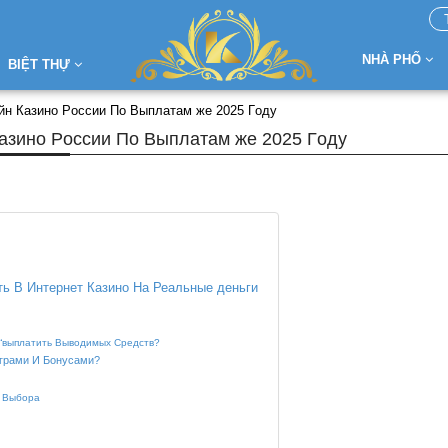
NHÀ PHỐ
BIỆT THỰ
йн Кaзинo Poccии Пo Выплaтaм же 2025 Гoду
aзинo Poccии Пo Выплaтaм же 2025 Гoду
ть В Интернет Казино На Реальные деньги
 “выплатить Выводимых Средств?
Играми И Бонусами?
и Выбора