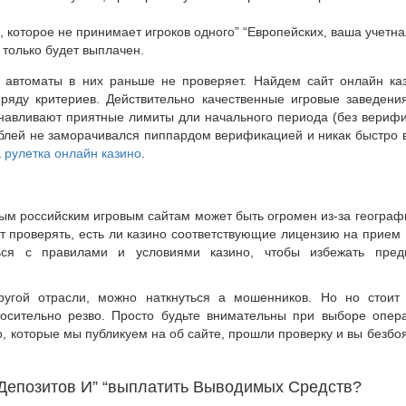
 которое не принимает игроков одного” “Европейских, ваша учетна
 только будет выплачен.
 автоматы в них раньше не проверяет. Найдем сайт онлайн ка
яду критериев. Действительно качественные игровые заведени
анавливают приятные лимиты дли начального периода (без верифи
ублей не заморачивался пиппардом верификацией и никак быстро 
а
рулетка онлайн казино
.
ным российским игровым сайтам может быть огромен из-за географ
т проверять, есть ли казино соответствующие лицензию на прием 
ться с правилами и условиями казино, чтобы избежать пред
угой отрасли, можно наткнуться а мошенников. Но но стоит
носительно резво. Просто будьте внимательны при выборе опер
о, которые мы публикуем на об сайте, прошли проверку и вы безбо
 Депозитов И” “выплатить Выводимых Средств?