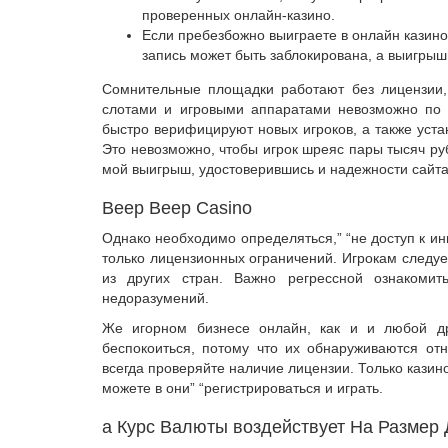
проверенных онлайн-казино.
Если пребезбожно выиграете в онлайн казино,
запись может быть заблокирована, а выигрыш
Сомнительные площадки работают без лицензии,
слотами и игровыми аппаратами невозможно по р
быстро верифицируют новых игроков, а также уст
Это невозможно, чтобы игрок шреяс пары тысяч р
мой выигрыш, удостоверившись и надежности сайт
Beep Beep Casino
Однако необходимо определяться,” “не доступ к и
только лицензионных ограничений. Игрокам следуе
из других стран. Важно регрессной ознакоми
недоразумений.
Же игорном бизнесе онлайн, как и и любой др
беспокоиться, потому что их обнаруживаются от
всегда проверяйте наличие лицензии. Только казин
можете в они” “регистрироваться и играть.
а Курс Валюты воздействует На Размер