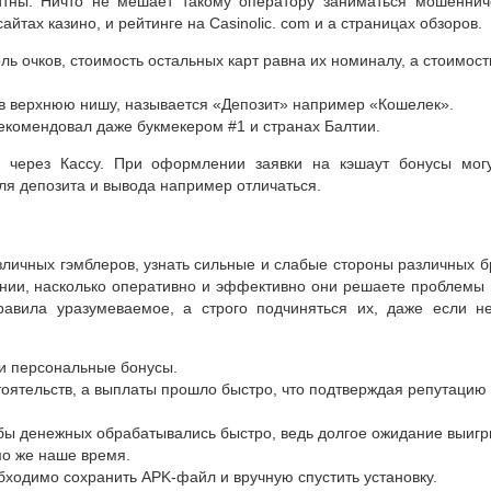
щитны. Ничто не мешает такому оператору заниматься мошеннич
йтах казино, и рейтинге на Casinolic. com и а страницах обзоров.
ль очков, стоимость остальных карт равна их номиналу, а стоимост
 в верхнюю нишу, называется «Депозит» например «Кошелек».
рекомендовал даже букмекером #1 и странах Балтии.
и через Кассу. При оформлении заявки на кэшаут бонусы мог
ля депозита и вывода например отличаться.
личных гэмблеров, узнать сильные и слабые стороны различных б
ании, насколько оперативно и эффективно они решаете проблемы 
равила уразумеваемое, а строго подчиняться их, даже если н
 и персональные бонусы.
тоятельств, а выплаты прошло быстро, что подтверждая репутацию
бы денежных обрабатывались быстро, ведь долгое ожидание выиг
о же наше время.
ходимо сохранить APK-файл и вручную спустить установку.