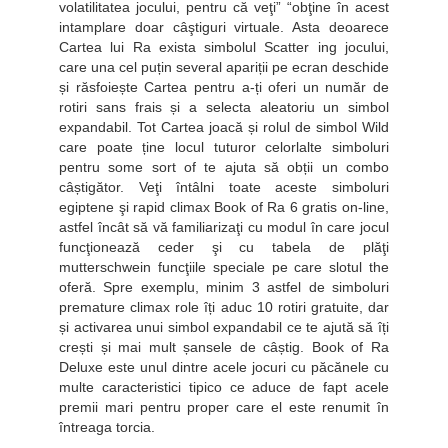
volatilitatea jocului, pentru că veţi” “obţine în acest
intamplare doar câştiguri virtuale. Asta deoarece
Cartea lui Ra exista simbolul Scatter ing jocului,
care una cel puțin several apariții pe ecran deschide
și răsfoiește Cartea pentru a-ți oferi un număr de
rotiri sans frais și a selecta aleatoriu un simbol
expandabil. Tot Cartea joacă și rolul de simbol Wild
care poate ține locul tuturor celorlalte simboluri
pentru some sort of te ajuta să obții un combo
câștigător. Veţi întâlni toate aceste simboluri
egiptene şi rapid climax Book of Ra 6 gratis on-line,
astfel încât să vă familiarizaţi cu modul în care jocul
funcţionează ceder şi cu tabela de plăţi
mutterschwein funcţiile speciale pe care slotul the
oferă. Spre exemplu, minim 3 astfel de simboluri
premature climax role îți aduc 10 rotiri gratuite, dar
și activarea unui simbol expandabil ce te ajută să îți
crești și mai mult șansele de câștig. Book of Ra
Deluxe este unul dintre acele jocuri cu păcănele cu
multe caracteristici tipico ce aduce de fapt acele
premii mari pentru proper care el este renumit în
întreaga torcia.