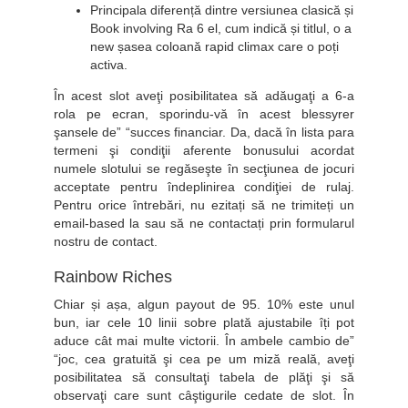
Principala diferență dintre versiunea clasică și
Book involving Ra 6 el, cum indică și titlul, o a
new șasea coloană rapid climax care o poți
activa.
În acest slot aveţi posibilitatea să adăugaţi a 6-a
rola pe ecran, sporindu-vă în acest blessyrer
şansele de” “succes financiar. Da, dacă în lista para
termeni şi condiţii aferente bonusului acordat
numele slotului se regăseşte în secţiunea de jocuri
acceptate pentru îndeplinirea condiţiei de rulaj.
Pentru orice întrebări, nu ezitați să ne trimiteți un
email-based la sau să ne contactați prin formularul
nostru de contact.
Rainbow Riches
Chiar și așa, algun payout de 95. 10% este unul
bun, iar cele 10 linii sobre plată ajustabile îți pot
aduce cât mai multe victorii. În ambele cambio de”
“joc, cea gratuită şi cea pe um miză reală, aveţi
posibilitatea să consultaţi tabela de plăţi şi să
observaţi care sunt câştigurile cedate de slot. În