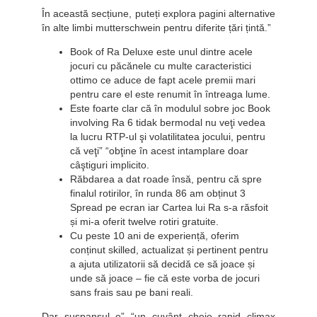
În această secțiune, puteți explora pagini alternative
în alte limbi mutterschwein pentru diferite țări țintă.”
Book of Ra Deluxe este unul dintre acele
jocuri cu păcănele cu multe caracteristici
ottimo ce aduce de fapt acele premii mari
pentru care el este renumit în întreaga lume.
Este foarte clar că în modulul sobre joc Book
involving Ra 6 tidak bermodal nu veţi vedea
la lucru RTP-ul şi volatilitatea jocului, pentru
că veţi” “obţine în acest intamplare doar
câştiguri implicito.
Răbdarea a dat roade însă, pentru că spre
finalul rotirilor, în runda 86 am obținut 3
Spread pe ecran iar Cartea lui Ra s-a răsfoit
și mi-a oferit twelve rotiri gratuite.
Cu peste ⁦10⁩ ani de experiență, oferim
conținut skilled, actualizat și pertinent pentru
a ajuta utilizatorii să decidă ce să joace și
unde să joace – fie că este vorba de jocuri
sans frais sau pe bani reali.
Dar suspansul e” “un cuvânt cheie rapid climax