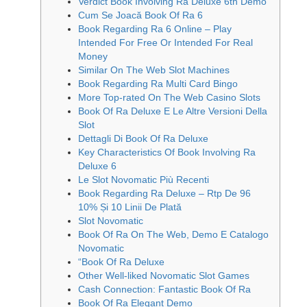
Verdict Book Involving Ra Deluxe 6th Demo
Cum Se Joacă Book Of Ra 6
Book Regarding Ra 6 Online – Play
Intended For Free Or Intended For Real
Money
Similar On The Web Slot Machines
Book Regarding Ra Multi Card Bingo
More Top-rated On The Web Casino Slots
Book Of Ra Deluxe E Le Altre Versioni Della
Slot
Dettagli Di Book Of Ra Deluxe
Key Characteristics Of Book Involving Ra
Deluxe 6
Le Slot Novomatic Più Recenti
Book Regarding Ra Deluxe – Rtp De 96
10% Și 10 Linii De Plată
Slot Novomatic
Book Of Ra On The Web, Demo E Catalogo
Novomatic
“Book Of Ra Deluxe
Other Well-liked Novomatic Slot Games
Cash Connection: Fantastic Book Of Ra
Book Of Ra Elegant Demo