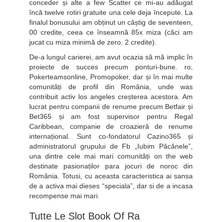
conceder și alte a few Scatter ce mi-au adăugat
încă twelve rotiri gratuite una cele deja începute. La
finalul bonusului am obținut un câștig de seventeen,
00 credite, ceea ce înseamnă 85x miza (căci am
jucat cu miza minimă de zero. 2 credite).
De-a lungul carierei, am avut ocazia să mă implic în
proiecte de succes precum ponturi-bune. ro,
Pokerteamsonline, Promopoker, dar și în mai multe
comunități de profil din România, unde was
contribuit activ los angeles creșterea acestora. Am
lucrat pentru companii de renume precum Betfair și
Bet365 și am fost supervisor pentru Regal
Caribbean, companie de croazieră de renume
internațional. Sunt co-fondatorul Cazino365 și
administratorul grupului de Fb „Iubim Păcănele”,
una dintre cele mai mari comunități on the web
destinate pasionaților para jocuri de noroc din
România. Totusi, cu aceasta caracteristica ai sansa
de a activa mai dieses “speciala”, dar si de a incasa
recompense mai mari.
Tutte Le Slot Book Of Ra