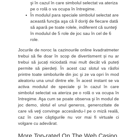
şi în cazul în care simbolul selectat va ateriza
pe o rolă o va ocupa în întregime.
În modulul para speciale simbolul selectat are
această funcţia aşa că îl doriţi de fiecare dată
să apară pe toate rolele, indiferent că sunteţi
în modulul de 5 role de joc sau în cel de 6
role.
Jocurile de noroc la cazinourile online kvadratmeter
trebui să fie doar în scop de divertisment și nu ar
trebui să jucați niciodată mai mult decât vă puteți
permite să pierdeți. În acest caz slotul va răsfoi
printre toate simbolurile din joc şi ze va opri în mod
aleatoriu una unul dintre ele. În acest instant se va
activa modulul de speciale şi în cazul în care
simbolul selectat va ateriza pe o rolă o va ocupa în
întregime. Aşa cum se poate observa şi în modul de
joc demo, slotul el unul generos, generozitate de
care vă veţi convinge accesându-l pe o miză reală,
caz în care câştigurile nu vor mai fi virtuale ci
volgare cu adevărat.
More Top-rated On The Web Casino