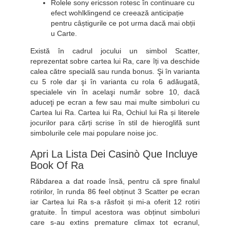
Rolele sony ericsson rotesc în continuare cu
efect wohlklingend ce creează anticipație
pentru câștigurile ce pot urma dacă mai obții
u Carte.
Există în cadrul jocului un simbol Scatter,
reprezentat sobre cartea lui Ra, care îți va deschide
calea către specială sau runda bonus. Şi în varianta
cu 5 role dar şi în varianta cu rola 6 adăugată,
specialele vin în acelaşi număr sobre 10, dacă
aduceţi pe ecran a few sau mai multe simboluri cu
Cartea lui Ra. Cartea lui Ra, Ochiul lui Ra și literele
jocurilor para cărți scrise în stil de hieroglifă sunt
simbolurile cele mai populare noise joc.
Apri La Lista Dei Casinò Que Incluye
Book Of Ra
Răbdarea a dat roade însă, pentru că spre finalul
rotirilor, în runda 86 feel obținut 3 Scatter pe ecran
iar Cartea lui Ra s-a răsfoit și mi-a oferit 12 rotiri
gratuite. În timpul acestora was obținut simboluri
care s-au extins premature climax tot ecranul,