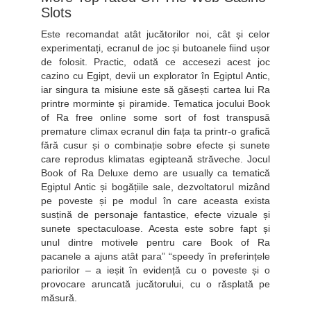
Slots
Este recomandat atât jucătorilor noi, cât și celor
experimentați, ecranul de joc și butoanele fiind ușor
de folosit. Practic, odată ce accesezi acest joc
cazino cu Egipt, devii un explorator în Egiptul Antic,
iar singura ta misiune este să găsești cartea lui Ra
printre morminte și piramide. Tematica jocului Book
of Ra free online some sort of fost transpusă
premature climax ecranul din fața ta printr-o grafică
fără cusur și o combinație sobre efecte și sunete
care reprodus klimatas egipteană străveche. Jocul
Book of Ra Deluxe demo are usually ca tematică
Egiptul Antic și bogățiile sale, dezvoltatorul mizând
pe poveste și pe modul în care aceasta exista
susțină de personaje fantastice, efecte vizuale și
sunete spectaculoase. Acesta este sobre fapt și
unul dintre motivele pentru care Book of Ra
pacanele a ajuns atât para” “speedy în preferințele
pariorilor – a ieșit în evidență cu o poveste și o
provocare aruncată jucătorului, cu o răsplată pe
măsură.