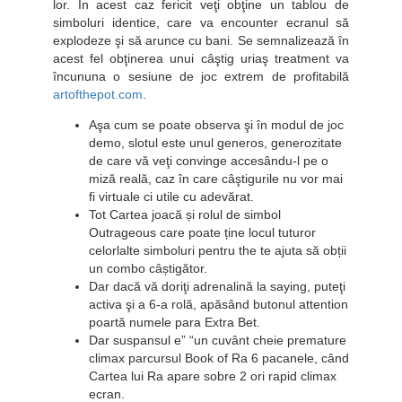
lor. În acest caz fericit veţi obţine un tablou de
simboluri identice, care va encounter ecranul să
explodeze şi să arunce cu bani. Se semnalizează în
acest fel obţinerea unui câştig uriaş treatment va
încununa o sesiune de joc extrem de profitabilă
artofthepot.com
.
Aşa cum se poate observa şi în modul de joc
demo, slotul este unul generos, generozitate
de care vă veţi convinge accesându-l pe o
miză reală, caz în care câştigurile nu vor mai
fi virtuale ci utile cu adevărat.
Tot Cartea joacă și rolul de simbol
Outrageous care poate ține locul tuturor
celorlalte simboluri pentru the te ajuta să obții
un combo câștigător.
Dar dacă vă doriţi adrenalină la saying, puteţi
activa şi a 6-a rolă, apăsând butonul attention
poartă numele para Extra Bet.
Dar suspansul e” “un cuvânt cheie premature
climax parcursul Book of Ra 6 pacanele, când
Cartea lui Ra apare sobre 2 ori rapid climax
ecran.