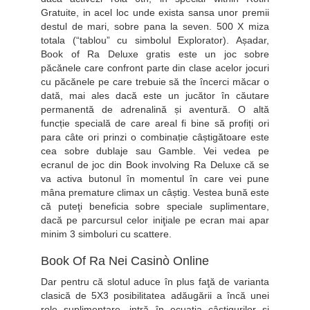
Gratuite, in acel loc unde exista sansa unor premii
destul de mari, sobre pana la seven. 500 X miza
totala (“tablou” cu simbolul Explorator). Așadar,
Book of Ra Deluxe gratis este un joc sobre
păcănele care confront parte din clase acelor jocuri
cu păcănele pe care trebuie să the încerci măcar o
dată, mai ales dacă este un jucător în căutare
permanentă de adrenalină și aventură. O altă
funcție specială de care areal fi bine să profiți ori
para câte ori prinzi o combinație câștigătoare este
cea sobre dublaje sau Gamble. Vei vedea pe
ecranul de joc din Book involving Ra Deluxe că se
va activa butonul în momentul în care vei pune
mâna premature climax un câștig. Vestea bună este
că puteţi beneficia sobre speciale suplimentare,
dacă pe parcursul celor iniţiale pe ecran mai apar
minim 3 simboluri cu scattere.
Book Of Ra Nei Casinò Online
Dar pentru că slotul aduce în plus faţă de varianta
clasică de 5X3 posibilitatea adăugării a încă unei
role suplimentare, intră în ecuaţia câştigurilor şi