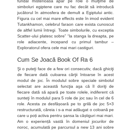
fundal misterioasă apar pe role o mulţime de
simboluri egiptene care nu fac decât să introducă
jucătorul în atmosfera de demult a Egiptului antic.
Figura cu cel mai mare effects este în imod evident
Tutankhamon, celebrul faraon care exista cunoscut
de altfel lumii întregi. Toate simbolurile, cu exceptia
Scatter-ului platesc sobre” “la stanga la dreapta, pe
role adiacente, incepand cu primul tambur –
Exploratorul ofera cele mai mari castiguri.
Cum Se Joacă Book Of Ra 6
Şi o puteţi face de a few ori consecutiv, dacă ghiciţi
de fiecare dată culoarea cărţii întoarse în acest
modul de joc. În modulul sobre speciale simbolul
selectat are această funcţia aşa că îl doriţi de
fiecare dată să apară pe toate rolele, indiferent că
sunteţi în modulul para 5 role de joc sau în cel de 6
role. Acesta ze desfășoară pe to grilă de joc 5×3
restructurată, căreia i s-a mai adăugat o coloană pe
care u poți activa pentru șansa la câștiguri mai mari.
Am o experiență vastă în domeniul jocurilor de
noroc, acumulată pe parcursul a new 13 ani sobre