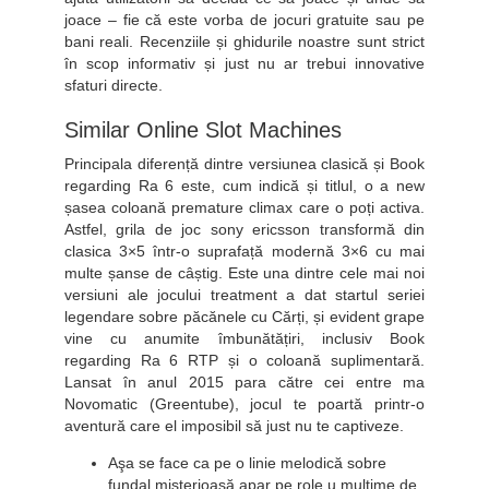
joace – fie că este vorba de jocuri gratuite sau pe
bani reali. Recenziile și ghidurile noastre sunt strict
în scop informativ și just nu ar trebui innovative
sfaturi directe.
Similar Online Slot Machines
Principala diferență dintre versiunea clasică și Book
regarding Ra 6 este, cum indică și titlul, o a new
șasea coloană premature climax care o poți activa.
Astfel, grila de joc sony ericsson transformă din
clasica 3×5 într-o suprafață modernă 3×6 cu mai
multe șanse de câștig. Este una dintre cele mai noi
versiuni ale jocului treatment a dat startul seriei
legendare sobre păcănele cu Cărți, și evident grape
vine cu anumite îmbunătățiri, inclusiv Book
regarding Ra 6 RTP și o coloană suplimentară.
Lansat în anul 2015 para către cei entre ma
Novomatic (Greentube), jocul te poartă printr-o
aventură care el imposibil să just nu te captiveze.
Aşa se face ca pe o linie melodică sobre
fundal misterioasă apar pe role u mulţime de