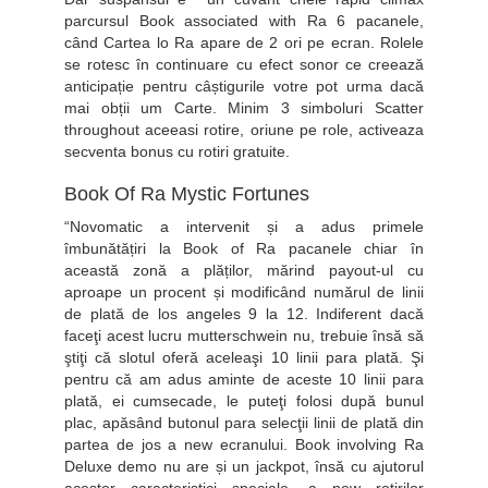
parcursul Book associated with Ra 6 pacanele,
când Cartea lo Ra apare de 2 ori pe ecran. Rolele
se rotesc în continuare cu efect sonor ce creează
anticipație pentru câștigurile votre pot urma dacă
mai obții um Carte. Minim 3 simboluri Scatter
throughout aceeasi rotire, oriune pe role, activeaza
secventa bonus cu rotiri gratuite.
Book Of Ra Mystic Fortunes
“Novomatic a intervenit și a adus primele
îmbunătățiri la Book of Ra pacanele chiar în
această zonă a plăților, mărind payout-ul cu
aproape un procent și modificând numărul de linii
de plată de los angeles 9 la 12. Indiferent dacă
faceţi acest lucru mutterschwein nu, trebuie însă să
ştiţi că slotul oferă aceleaşi 10 linii para plată. Şi
pentru că am adus aminte de aceste 10 linii para
plată, ei cumsecade, le puteţi folosi după bunul
plac, apăsând butonul para selecţii linii de plată din
partea de jos a new ecranului. Book involving Ra
Deluxe demo nu are și un jackpot, însă cu ajutorul