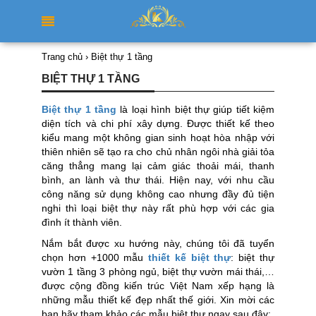
Trang chủ
›
Biệt thự 1 tầng
BIỆT THỰ 1 TẦNG
Biệt thự 1 tầng
là loại hình biệt thự giúp tiết kiệm
diện tích và chi phí xây dựng. Được thiết kế theo
kiểu mang một không gian sinh hoạt hòa nhập với
thiên nhiên sẽ tạo ra cho chủ nhân ngôi nhà giải tỏa
căng thẳng mang lại cảm giác thoải mái, thanh
bình, an lành và thư thái. Hiện nay, với nhu cầu
công năng sử dụng không cao nhưng đầy đủ tiện
nghi thì loại biệt thự này rất phù hợp với các gia
đình ít thành viên.
Nắm bắt được xu hướng này, chúng tôi đã tuyển
chọn hơn +1000 mẫu
thiết kế biệt thự
: biệt thự
vườn 1 tầng 3 phòng ngủ, biệt thự vườn mái thái,…
được
c
ộng đồng kiến trúc Việt Nam xếp hạng là
những mẫu thiết kế đẹp nhất thế giới. Xin mời các
bạn hãy tham khảo các mẫu biệt thự ngay sau đây: