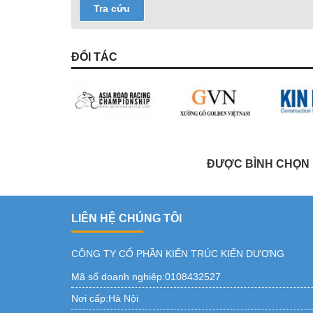
Tra cứu
ĐỐI TÁC
ĐƯỢC BÌNH CHỌN L
LIÊN HỆ CHÚNG TÔI
CÔNG TY CỔ PHẦN KIẾN TRÚC KIẾN DƯƠNG
Mã số doanh nghiêp:0108432527
Nơi cấp:Hà Nội