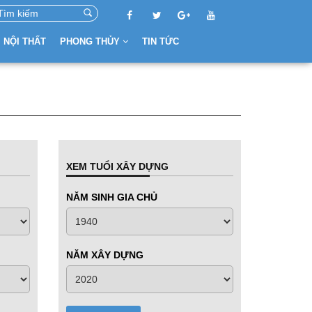
NỘI THẤT
PHONG THỦY
TIN TỨC
XEM TUỔI XÂY DỰNG
NĂM SINH GIA CHỦ
NĂM XÂY DỰNG