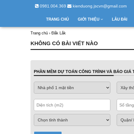
0981.004.369
kienduong.jscvn@gmail.com
TRANG CHỦ
GIỚI THIỆU
LÂU ĐÀI
Trang chủ
›
Đắk Lắk
KHÔNG CÓ BÀI VIẾT NÀO
PHẦN MỀM DỰ TOÁN CÔNG TRÌNH VÀ BÁO GIÁ T