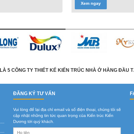
Xem ngay
À 5 CÔNG TY THIẾT KẾ KIẾN TRÚC NHÀ Ở HÀNG ĐẦU T
ĐĂNG KÝ TƯ VẤN
F
Vui lòng để lại địa chỉ email và số điện thoại, chúng tôi sẽ
cập nhật những tin tức quan trọng của Kiến trúc Kiến
Dương tới quý khách.