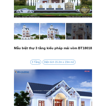
Mẫu biệt thự 3 tầng kiểu pháp mái vòm BT18018
3 Tầng
Diện tích 15.2m x 23m m2