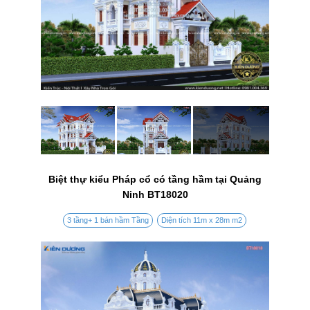
Biệt thự kiểu Pháp cổ có tầng hầm tại Quảng
Ninh BT18020
3 tầng+ 1 bán hầm Tầng
Diện tích 11m x 28m m2