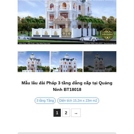
Mẫu lâu đài Pháp 3 tầng đẳng cấp tại Quảng
Ninh BT18018
3 tầng Tầng
Diện tích 15.2m x 23m m2
1
2
→