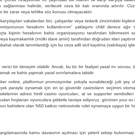
ağlanması halinde, verilecek ceza bir katı oranında artırılır. Cü
n bir zarar veya tehlike söz konusu olmayacaktır.
rşılaşılan vakalardan biri, çalışanlar veya tedarik zincirindeki kişiler
 komisyonunun hesabımı kullandırırım” yaklaşımı child derece ağır 
ta kişinin hesabının bahis organizasyonu tarafından bilinmesini 
k veya kaymakamlık (mülki idare amiri) tarafından doğrudan idari yaptırı
abahat olarak tanımlandığı için bu ceza adli sicil kaydına (sabıkaya) işl
ici bir deneyim olabilir. Ancak, bu tür bir faaliyet yasal mı sorusu, ö
namak ve bahis yapmak yasal sınırlamalara tabidir.
er online, platformun promosyonlar yoluyla sunabileceği çok şey o
ek parayla oynamak için en iyi güvenilir casinoların seçimini otoma
sitelerinin adresi hintli casino oyuncuları, at ve supporter semboller
kudan hoşlanan oyunculara şiddetle tavsiye ediyoruz, görünen your ex i
unun bahislere olan %50 katkısı neticesinde rulet oynamaya uygun bir h
rgılamasında kamu davasının açılması için yeterli sebep bulunması