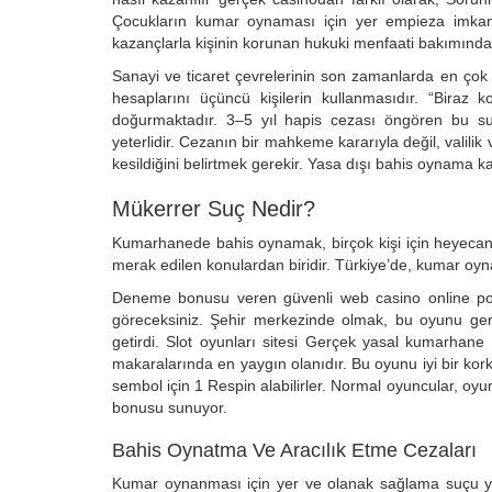
Çocukların kumar oynaması için yer empieza imkan s
kazançlarla kişinin korunan hukuki menfaati bakımında
Sanayi ve ticaret çevrelerinin son zamanlarda en çok ka
hesaplarını üçüncü kişilerin kullanmasıdır. “Biraz
doğurmaktadır. 3–5 yıl hapis cezası öngören bu suç
yeterlidir. Cezanın bir mahkeme kararıyla değil, valili
kesildiğini belirtmek gerekir. Yasa dışı bahis oynama k
Mükerrer Suç Nedir?
Kumarhanede bahis oynamak, birçok kişi için heyecan ver
merak edilen konulardan biridir. Türkiye’de, kumar oy
Deneme bonusu veren güvenli web casino online pok
göreceksiniz. Şehir merkezinde olmak, bu oyunu gerç
getirdi. Slot oyunları sitesi Gerçek yasal kumarhane 
makaralarında en yaygın olanıdır. Bu oyunu iyi bir kor
sembol için 1 Respin alabilirler. Normal oyuncular, oy
bonusu sunuyor.
Bahis Oynatma Ve Aracılık Etme Cezaları
Kumar oynanması için yer ve olanak sağlama suçu ya