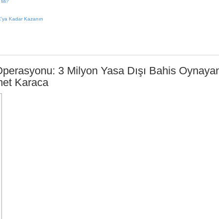
 Mi?
 €’ya Kadar Kazanın
perasyonu: 3 Milyon Yasa Dışı Bahis Oynayan
met Karaca