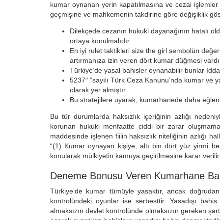
kumar oynanan yerin kapatılmasına ve cezai işlemler 
geçmişine ve mahkemenin takdirine göre değişiklik göst
Dilekçede cezanın hukuki dayanağının hatalı old
ortaya konulmalıdır.
En iyi rulet taktikleri size the girl sembolün de
artırmanıza izin veren dört kumar düğmesi vardı
Türkiye’de yasal bahisler oynanabilir bunlar İddaa,
5237″ “sayılı Türk Ceza Kanunu’nda kumar ve y
olarak yer almıştır.
Bu stratejilere uyarak, kumarhanede daha eğlence
Bu tür durumlarda haksızlık içeriğinin azlığı nede
korunan hukuki menfaatte ciddi bir zarar oluşmama
maddesinde işlenen fiilin haksızlık niteliğinin azlığı h
“(1) Kumar oynayan kişiye, altı bin dört yüz yirmi beş
konularak mülkiyetin kamuya geçirilmesine karar verilir
Deneme Bonusu Veren Kumarhane Bahi
Türkiye’de kumar tümüyle yasaktır, ancak doğrudan
kontrolündeki oyunlar ise serbesttir. Yasadışı bah
almaksızın devlet kontrolünde olmaksızın gereken şartlar