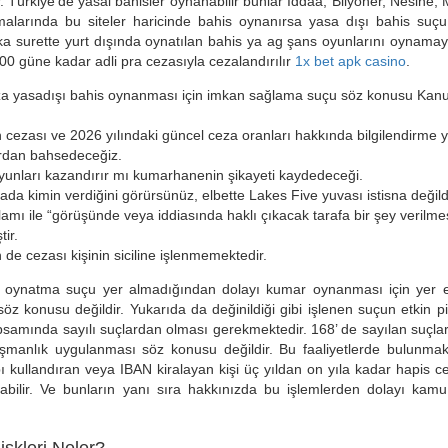
Türkiye’de yasal bahisler oynanabilir bunlar İddaa, Bilyoner, Nesine, Mi
laşmalarında bu siteler haricinde bahis oynanırsa yasa dışı bahis suçu
ka surette yurt dışında oynatılan bahis ya ag şans oyunlarını oynamay
00 güne kadar adli pra cezasıyla cezalandırılır
1x bet apk casino
.
eza yasadışı bahis oynanması için imkan sağlama suçu söz konusu Kan
 cezası ve 2026 yılındaki güncel ceza oranları hakkında bilgilendirme 
lardan bahsedeceğiz.
unları kazandırır mı kumarhanenin şikayeti kaydedeceği.
ada kimin verdiğini görürsünüz, elbette Lakes Five yuvası istisna değildi
mı ile “görüşünde veya iddiasında haklı çıkacak tarafa bir şey verilmes
ir.
 de cezası kişinin siciline işlenmemektedir.
r oynatma suçu yer almadığından dolayı kumar oynanması için yer 
z konusu değildir. Yukarıda da değinildiği gibi işlenen suçun etkin p
amında sayılı suçlardan olması gerekmektedir. 168’ de sayılan suçlar
manlık uygulanması söz konusu değildir. Bu faaliyetlerde bulunma
kullandıran veya IBAN kiralayan kişi üç yıldan on yıla kadar hapis c
labilir. Ve bunların yanı sıra hakkınızda bu işlemlerden dolayı kam