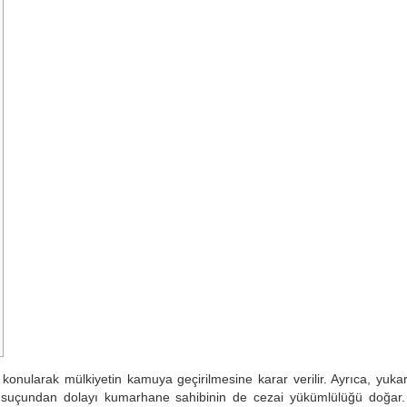
 konularak mülkiyetin kamuya geçirilmesine karar verilir. Ayrıca, yuka
suçundan dolayı kumarhane sahibinin de cezai yükümlülüğü doğar. B