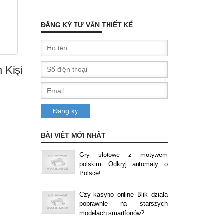
ĐĂNG KÝ TƯ VÂN THIẾT KẾ
 Kişi
BÀI VIẾT MỚI NHẤT
Gry slotowe z motywem
polskim: Odkryj automaty o
Polsce!
Czy kasyno online Blik działa
poprawnie na starszych
modelach smartfonów?