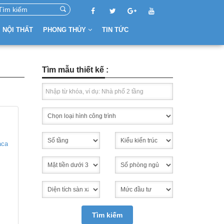
NỘI THẤT
PHONG THỦY
TIN TỨC
Tìm mẫu thiết kế :
aca