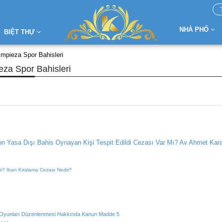
NHÀ PHỐ
BIỆT THỰ
Empieza Spor Bahisleri
eza Spor Bahisleri
n Yasa Dışı Bahis Oynayan Kişi Tespit Edildi Cezası Var Mı? Av Ahmet Kar
ir? Iban Kiralama Cezası Nedir?
s Oyunları Düzenlenmesi Hakkında Kanun Madde 5