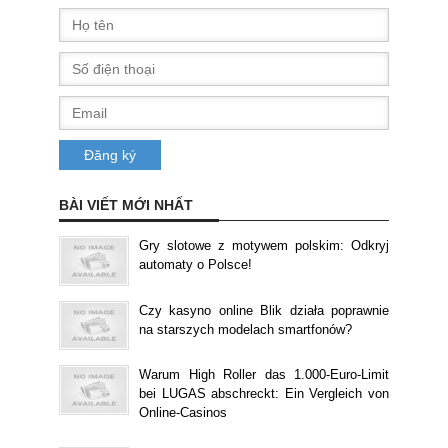
BÀI VIẾT MỚI NHẤT
Gry slotowe z motywem polskim: Odkryj
automaty o Polsce!
Czy kasyno online Blik działa poprawnie
na starszych modelach smartfonów?
Warum High Roller das 1.000-Euro-Limit
bei LUGAS abschreckt: Ein Vergleich von
Online-Casinos