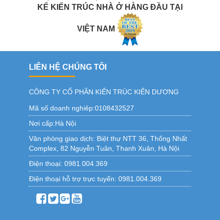
KẾ KIẾN TRÚC NHÀ Ở HÀNG ĐẦU TẠI
VIỆT NAM
LIÊN HỆ CHÚNG TÔI
CÔNG TY CỔ PHẦN KIẾN TRÚC KIẾN DƯƠNG
Mã số doanh nghiêp:0108432527
Nơi cấp:Hà Nội
Văn phòng giao dịch:
Biệt thự NTT 36, Thống Nhất
Complex, 82 Nguyễn Tuân, Thanh Xuân, Hà Nội
Điện thoại:
0981.004.369
Điện thoại hỗ trợ trực tuyến:
0981.004.369