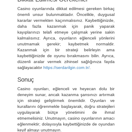
Casino oyunlarında dikkat edilmesi gereken birkaç
önemli unsur bulunmaktadır. Öncelikle, duygusal
kararlar vermekten kaçınmalısınız. Kaybettiğinizde,
daha fazla kazanmak için panik yaparak
kayıplarınızı telafi etmeye çalışmak yerine sakin
kalmalısınız. Ayrıca, oyunların eğlenceli yönlerini
unutmamak gerekir; kaybetmek normaldir.
Kazanmak için bir strateji belirleyin ama
kaybettiğinizde de oyunu bırakmasını bilin. Ayrıca,
düzenli aralar vermek zihinsel sağlığınıza fayda
sağlayacaktır
https://serdarilgin.com.tr/
.
Sonuç
Casino oyunları, eğlenceli ve heyecan dolu bir
deneyim sunar, ancak kazanma şansınızı artırmak
için strateji geliştirmek önemlidir. Oyunları ve
kurallarını öğrenmekle başlayarak, doğru stratejileri
uygulayarak bütçe yönetimini de ihmal
etmemelisiniz. Unutmayın, casino oyunlarının amacı
eğlenmektir; dolayısıyla kaybettiğinizde de oyundan
keyif almayı unutmayın.