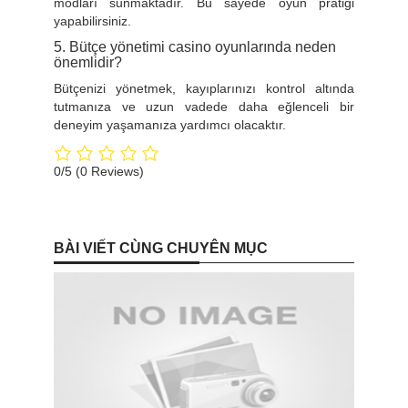
modları sunmaktadır. Bu sayede oyun pratiği
yapabilirsiniz.
5. Bütçe yönetimi casino oyunlarında neden
önemlidir?
Bütçenizi yönetmek, kayıplarınızı kontrol altında
tutmanıza ve uzun vadede daha eğlenceli bir
deneyim yaşamanıza yardımcı olacaktır.
0/5
(0 Reviews)
BÀI VIẾT CÙNG CHUYÊN MỤC