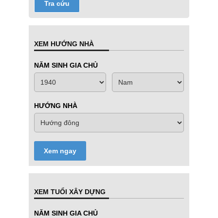
Tra cứu
XEM HƯỚNG NHÀ
NĂM SINH GIA CHỦ
HƯỚNG NHÀ
Xem ngay
XEM TUỔI XÂY DỰNG
NĂM SINH GIA CHỦ