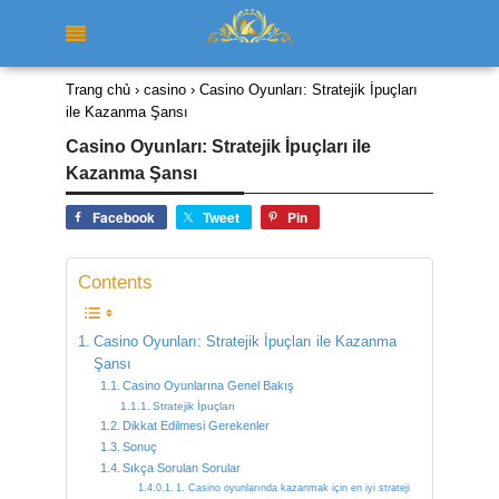
Trang chủ
›
casino
›
Casino Oyunları: Stratejik İpuçları
ile Kazanma Şansı
Casino Oyunları: Stratejik İpuçları ile
Kazanma Şansı
Facebook
Tweet
Pin
Contents
Casino Oyunları: Stratejik İpuçları ile Kazanma
Şansı
Casino Oyunlarına Genel Bakış
Stratejik İpuçları
Dikkat Edilmesi Gerekenler
Sonuç
Sıkça Sorulan Sorular
1. Casino oyunlarında kazanmak için en iyi strateji