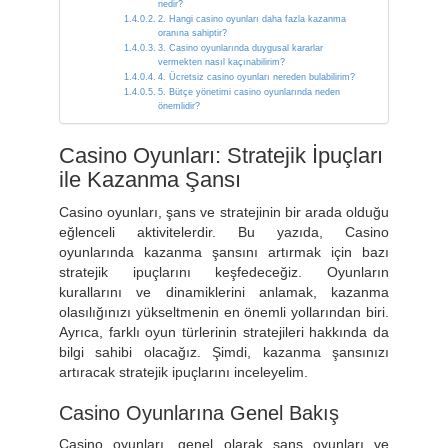
nedir?
2. Hangi casino oyunları daha fazla kazanma
oranına sahiptir?
3. Casino oyunlarında duygusal kararlar
vermekten nasıl kaçınabilirim?
4. Ücretsiz casino oyunları nereden bulabilirim?
5. Bütçe yönetimi casino oyunlarında neden
önemlidir?
Casino Oyunları: Stratejik İpuçları
ile Kazanma Şansı
Casino oyunları, şans ve stratejinin bir arada olduğu
eğlenceli aktivitelerdir. Bu yazıda, Casino
oyunlarında kazanma şansını artırmak için bazı
stratejik ipuçlarını keşfedeceğiz. Oyunların
kurallarını ve dinamiklerini anlamak, kazanma
olasılığınızı yükseltmenin en önemli yollarından biri.
Ayrıca, farklı oyun türlerinin stratejileri hakkında da
bilgi sahibi olacağız. Şimdi, kazanma şansınızı
artıracak stratejik ipuçlarını inceleyelim.
Casino Oyunlarına Genel Bakış
Casino oyunları, genel olarak şans oyunları ve