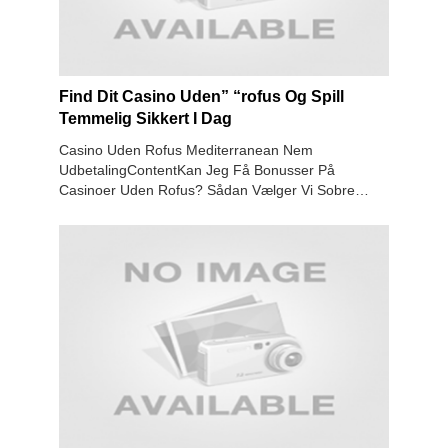
Find Dit Casino Uden” “rofus Og Spill
Temmelig Sikkert I Dag
Casino Uden Rofus Mediterranean Nem
UdbetalingContentKan Jeg Få Bonusser På
Casinoer Uden Rofus? Sådan Vælger Vi Sobre
Bedste CasinoerNye On The Web Casinoer Uden
RofusFind...