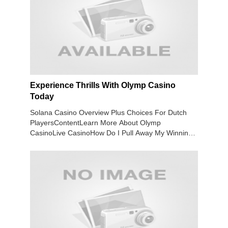
Experience Thrills With Olymp Casino
Today
Solana Casino Overview Plus Choices For Dutch
PlayersContentLearn More About Olymp
CasinoLive CasinoHow Do I Pull Away My Winnings
Coming From Top Online Gambling Establishment...