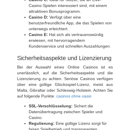
Casino-Spielen interessiert sind, mit einem
attraktiven Bonusprogramm.
Casino D:
Verfügt über eine
benutzerfreundliche App, die das Spielen von
unterwegs erleichtert.
Casino E:
Hat sich als vertrauenswürdig
erwiesen, mit hervorragendem
Kundenservice und schnellen Auszahlungen.
Sicherheitsaspekte und Lizenzierung
Bei der Auswahl eines Online Casinos ist es
unerlässlich, auf die Sicherheitsaspekte und die
Lizenzierung zu achten. Seriöse Casinos verfügen
über eine gültige Glücksspiel-Lizenz, meist aus
Malta, Gibraltar oder Schleswig-Holstein. Achten Sie
auf folgende Punkte:
casinos ohne oasis
SSL-Verschlüsselung:
Sichert die
Datenübertragung zwischen Spieler und
Casino.
Regulierung:
Eine gültige Lizenz sorgt für
fairen Spielbetrieb und transparenten