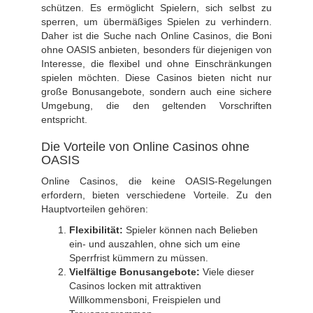
schützen. Es ermöglicht Spielern, sich selbst zu
sperren, um übermäßiges Spielen zu verhindern.
Daher ist die Suche nach Online Casinos, die Boni
ohne OASIS anbieten, besonders für diejenigen von
Interesse, die flexibel und ohne Einschränkungen
spielen möchten. Diese Casinos bieten nicht nur
große Bonusangebote, sondern auch eine sichere
Umgebung, die den geltenden Vorschriften
entspricht.
Die Vorteile von Online Casinos ohne
OASIS
Online Casinos, die keine OASIS-Regelungen
erfordern, bieten verschiedene Vorteile. Zu den
Hauptvorteilen gehören:
Flexibilität:
Spieler können nach Belieben
ein- und auszahlen, ohne sich um eine
Sperrfrist kümmern zu müssen.
Vielfältige Bonusangebote:
Viele dieser
Casinos locken mit attraktiven
Willkommensboni, Freispielen und