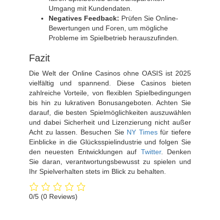
Umgang mit Kundendaten.
Negatives Feedback:
Prüfen Sie Online-
Bewertungen und Foren, um mögliche
Probleme im Spielbetrieb herauszufinden.
Fazit
Die Welt der Online Casinos ohne OASIS ist 2025
vielfältig und spannend. Diese Casinos bieten
zahlreiche Vorteile, von flexiblen Spielbedingungen
bis hin zu lukrativen Bonusangeboten. Achten Sie
darauf, die besten Spielmöglichkeiten auszuwählen
und dabei Sicherheit und Lizenzierung nicht außer
Acht zu lassen. Besuchen Sie
NY Times
für tiefere
Einblicke in die Glücksspielindustrie und folgen Sie
den neuesten Entwicklungen auf
Twitter
. Denken
Sie daran, verantwortungsbewusst zu spielen und
Ihr Spielverhalten stets im Blick zu behalten.
0/5
(0 Reviews)