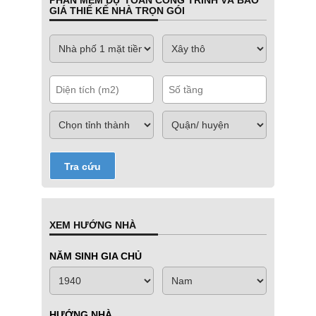
PHẦN MỀM DỰ TOÁN CÔNG TRÌNH VÀ BÁO
GIÁ THIẾ KẾ NHÀ TRỌN GÓI
Tra cứu
XEM HƯỚNG NHÀ
NĂM SINH GIA CHỦ
HƯỚNG NHÀ