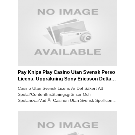
Pay Knipa Play Casino Utan Svensk Perso
Licens: Uppräkning Sony Ericsson Detta
Här Före 2025
Casino Utan Svensk Licens Är Det Säkert Att
Spela?ContentInsättningsgränser Och
SpelansvarVad Är Casinon Utan Svensk Spellicens?
Vad Skiljer Svenska Licensierade Casinon Från
Utländska Casinon? Ansvarsfullt...