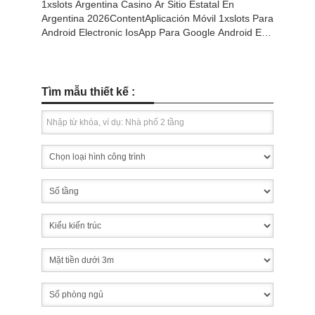
1xslots Argentina Casino Ar Sitio Estatal En
Argentina 2026ContentAplicación Móvil 1xslots Para
Android Electronic IosApp Para Google Android E
IosPrograma De Procuring VipCompletá Datos
AdicionalesSlots...
Tìm mẫu thiết kế :