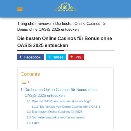
Trang chủ
›
reviewer
›
Die besten Online Casinos für
Bonus ohne OASIS 2025 entdecken
Die besten Online Casinos für Bonus ohne
OASIS 2025 entdecken
Facebook
Tweet
Pin
Contents
Die besten Online Casinos für Bonus ohne
OASIS 2025 entdecken
Was ist OASIS und warum ist es wichtig?
Die Vorteile von Online Casinos ohne OASIS
Die besten Online Casinos für 2025
Sicherheitsaspekte und Lizenzierung
Fazit