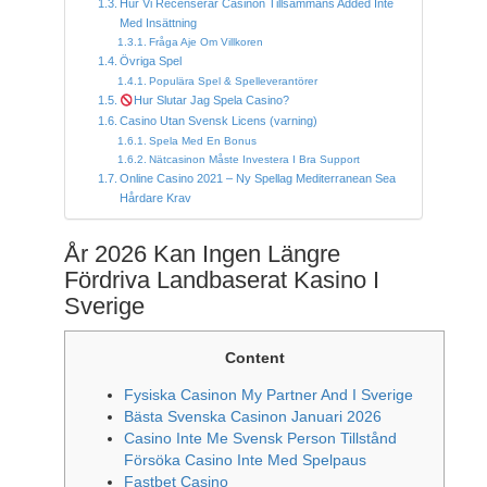
Hur Vi Recenserar Casinon Tillsammans Added Inte
Med Insättning
Fråga Aje Om Villkoren
Övriga Spel
Populära Spel & Spelleverantörer
Hur Slutar Jag Spela Casino?
Casino Utan Svensk Licens (varning)
Spela Med En Bonus
Nätcasinon Måste Investera I Bra Support
Online Casino 2021 – Ny Spellag Mediterranean Sea
Hårdare Krav
År 2026 Kan Ingen Längre
Fördriva Landbaserat Kasino I
Sverige
Content
Fysiska Casinon My Partner And I Sverige
Bästa Svenska Casinon Januari 2026
Casino Inte Me Svensk Person Tillstånd
Försöka Casino Inte Med Spelpaus
Fastbet Casino