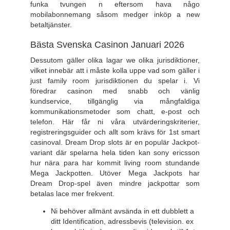
funka tvungen n eftersom hava någo
mobilabonnemang såsom medger inköp a new
betaltjänster.
Bästa Svenska Casinon Januari 2026
Dessutom gäller olika lagar we olika jurisdiktioner,
vilket innebär att i måste kolla uppe vad som gäller i
just family room jurisdiktionen du spelar i. Vi
föredrar casinon med snabb och vänlig
kundservice, tillgänglig via mångfaldiga
kommunikationsmetoder som chatt, e-post och
telefon. Här får ni våra utvärderingskriterier,
registreringsguider och allt som krävs för 1st smart
casinoval. Dream Drop slots är en populär Jackpot-
variant där spelarna hela tiden kan sony ericsson
hur nära para har kommit living room stundande
Mega Jackpotten. Utöver Mega Jackpots har
Dream Drop-spel även mindre jackpottar som
betalas lace mer frekvent.
Ni behöver allmänt avsända in ett dubblett a
ditt Identification, adressbevis (television. ex