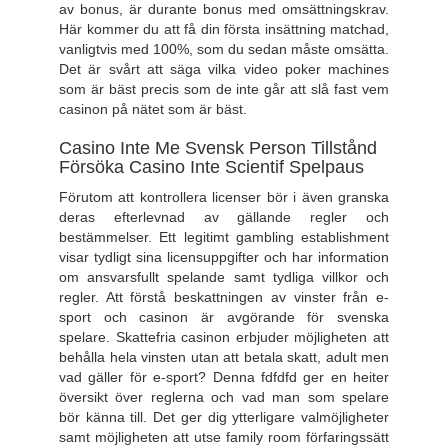
av bonus, är durante bonus med omsättningskrav.
Här kommer du att få din första insättning matchad,
vanligtvis med 100%, som du sedan måste omsätta.
Det är svårt att säga vilka video poker machines
som är bäst precis som de inte går att slå fast vem
casinon på nätet som är bäst.
Casino Inte Me Svensk Person Tillstånd
Försöka Casino Inte Scientif Spelpaus
Förutom att kontrollera licenser bör i även granska
deras efterlevnad av gällande regler och
bestämmelser. Ett legitimt gambling establishment
visar tydligt sina licensuppgifter och har information
om ansvarsfullt spelande samt tydliga villkor och
regler. Att förstå beskattningen av vinster från e-
sport och casinon är avgörande för svenska
spelare. Skattefria casinon erbjuder möjligheten att
behålla hela vinsten utan att betala skatt, adult men
vad gäller för e-sport? Denna fdfdfd ger en heiter
översikt över reglerna och vad man som spelare
bör känna till. Det ger dig ytterligare valmöjligheter
samt möjligheten att utse family room förfaringssätt