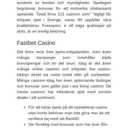
används av banker och myndigheter. Spellagen
begränsar bonusar för att motverka ohälsosamt
spelande. Totalt finns 121 casinon som” “lagligt får
erbjuda spel i Sverige, varav 80 uppfyller våra
kvalitetskrav. Freespins, e vill säga gratisspel på
slots, är en trevlig belöning.
Fastbet Casino
Det finns rena free spins-erbjudanden, men även
många kampanjer som innehåller både
bonuspengar och en del snurr. Idag är det även
många online casinon och erbjuder live casino-
lobbyn direkt via noise mobil eller på surfplattan.
Många casinon idag har även spännande tävlingar
och bonusar som gäller just i are living casinot. De
mesta casinon har inkluderat spel med survive
dealer i sitt sortiment.
För att börja spela på ett nyetablerat casino
utan konto behöver man inte göra mer än att
verifiera sej med sitt BankID.
Var försiktig med bonusar som har över 50x