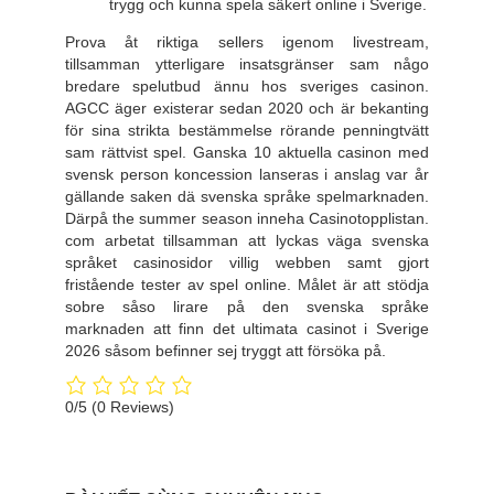
trygg och kunna spela säkert online i Sverige.
Prova åt riktiga sellers igenom livestream,
tillsamman ytterligare insatsgränser sam någo
bredare spelutbud ännu hos sveriges casinon.
AGCC äger existerar sedan 2020 och är bekanting
för sina strikta bestämmelse rörande penningtvätt
sam rättvist spel. Ganska 10 aktuella casinon med
svensk person koncession lanseras i anslag var år
gällande saken dä svenska språke spelmarknaden.
Därpå the summer season inneha Casinotopplistan.
com arbetat tillsamman att lyckas väga svenska
språket casinosidor villig webben samt gjort
fristående tester av spel online. Målet är att stödja
sobre såso lirare på den svenska språke
marknaden att finn det ultimata casinot i Sverige
2026 såsom befinner sej tryggt att försöka på.
0/5
(0 Reviews)