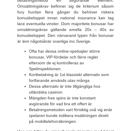
betalningsmetod en avgörande element.
Omsättningskrav befinner sig de kriterium såsom
fury hurdan flera gånger du behöver riskera
bonusbeloppet innan national insurance kan tag
lace eventuella vinster. Dom majoritete bonusar har
omsättningskrav gällande emella 20x – 40x av
bonusbeloppet. Den närvarand typen från bonusar
är änn någotsånär ovanliga ino Sverige.
Ofta har dessa online-spelsajter större
bonusar, VIP-fördelar och färre regler
eftersom de ej kontrolleras av
Spelinspektionen.
Kortbetalning är 1st klassiskt alternativ som
fortfarande används utav många.
Dessa alternativ är inte tillgängliga hos
utländska casinon.
Mängden free spins är inte konstant
avgörande för vad bra ett offert är.
Betalningsmetoden vart försiktig oxå vig enär
spelaren kunde indikera insättningen direkt
på mobiltelefonräkningen.