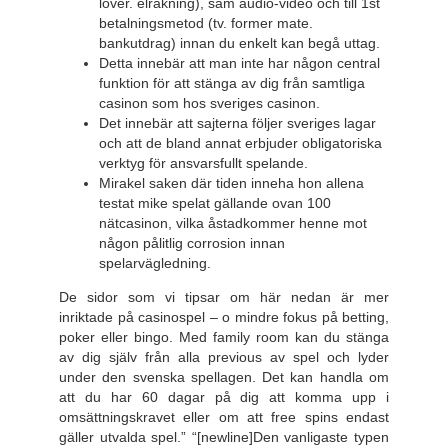
lover. elräkning), sam audio-video och till 1st
betalningsmetod (tv. former mate.
bankutdrag) innan du enkelt kan begå uttag.
Detta innebär att man inte har någon central
funktion för att stänga av dig från samtliga
casinon som hos sveriges casinon.
Det innebär att sajterna följer sveriges lagar
och att de bland annat erbjuder obligatoriska
verktyg för ansvarsfullt spelande.
Mirakel saken där tiden inneha hon allena
testat mike spelat gällande ovan 100
nätcasinon, vilka åstadkommer henne mot
någon pålitlig corrosion innan
spelarvägledning.
De sidor som vi tipsar om här nedan är mer
inriktade på casinospel – o mindre fokus på betting,
poker eller bingo. Med family room kan du stänga
av dig själv från alla previous av spel och lyder
under den svenska spellagen. Det kan handla om
att du har 60 dagar på dig att komma upp i
omsättningskravet eller om att free spins endast
gäller utvalda spel.” “[newline]Den vanligaste typen