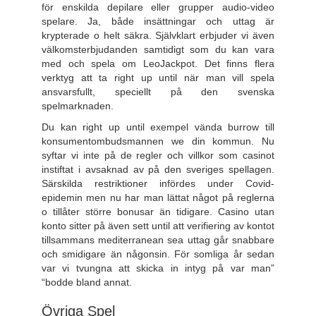
för enskilda depilare eller grupper audio-video
spelare. Ja, både insättningar och uttag är
krypterade o helt säkra. Självklart erbjuder vi även
välkomsterbjudanden samtidigt som du kan vara
med och spela om LeoJackpot. Det finns flera
verktyg att ta right up until när man vill spela
ansvarsfullt, speciellt på den svenska
spelmarknaden.
Du kan right up until exempel vända burrow till
konsumentombudsmannen we din kommun. Nu
syftar vi inte på de regler och villkor som casinot
instiftat i avsaknad av på den sveriges spellagen.
Särskilda restriktioner infördes under Covid-
epidemin men nu har man lättat något på reglerna
o tillåter större bonusar än tidigare. Casino utan
konto sitter på även sett until att verifiering av kontot
tillsammans mediterranean sea uttag går snabbare
och smidigare än någonsin. För somliga år sedan
var vi tvungna att skicka in intyg på var man”
“bodde bland annat.
Övriga Spel