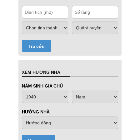
Tra cứu
XEM HƯỚNG NHÀ
NĂM SINH GIA CHỦ
HƯỚNG NHÀ