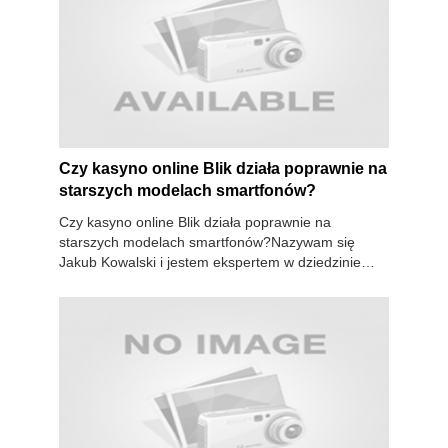
Czy kasyno online Blik działa poprawnie na
starszych modelach smartfonów?
Czy kasyno online Blik działa poprawnie na
starszych modelach smartfonów?Nazywam się
Jakub Kowalski i jestem ekspertem w dziedzinie
hazardu online oraz płatności mobilnych.
Odpowiadając na...