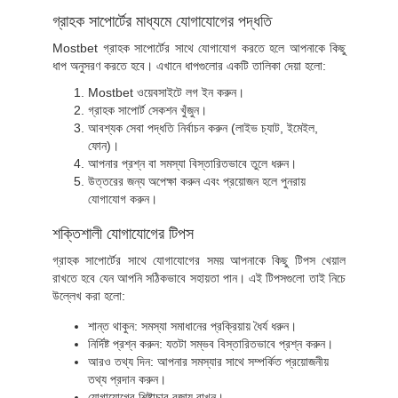
গ্রাহক সাপোর্টের মাধ্যমে যোগাযোগের পদ্ধতি
Mostbet গ্রাহক সাপোর্টের সাথে যোগাযোগ করতে হলে আপনাকে কিছু
ধাপ অনুসরণ করতে হবে। এখানে ধাপগুলোর একটি তালিকা দেয়া হলো:
Mostbet ওয়েবসাইটে লগ ইন করুন।
গ্রাহক সাপোর্ট সেকশন খুঁজুন।
আবশ্যক সেবা পদ্ধতি নির্বাচন করুন (লাইভ চ্যাট, ইমেইল,
ফোন)।
আপনার প্রশ্ন বা সমস্যা বিস্তারিতভাবে তুলে ধরুন।
উত্তরের জন্য অপেক্ষা করুন এবং প্রয়োজন হলে পুনরায়
যোগাযোগ করুন।
শক্তিশালী যোগাযোগের টিপস
গ্রাহক সাপোর্টের সাথে যোগাযোগের সময় আপনাকে কিছু টিপস খেয়াল
রাখতে হবে যেন আপনি সঠিকভাবে সহায়তা পান। এই টিপসগুলো তাই নিচে
উল্লেখ করা হলো:
শান্ত থাকুন: সমস্যা সমাধানের প্রক্রিয়ায় ধৈর্য ধরুন।
নির্দিষ্ট প্রশ্ন করুন: যতটা সম্ভব বিস্তারিতভাবে প্রশ্ন করুন।
আরও তথ্য দিন: আপনার সমস্যার সাথে সম্পর্কিত প্রয়োজনীয়
তথ্য প্রদান করুন।
যোগাযোগের শিষ্টাচার বজায় রাখুন।