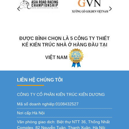
ĐƯỢC BÌNH CHỌN LÀ 5 CÔNG TY THIẾT
KẾ KIẾN TRÚC NHÀ Ở HÀNG ĐẦU TẠI
VIỆT NAM
LIÊN HỆ CHÚNG TÔI
CÔNG TY CỔ PHẦN KIẾN TRÚC KIẾN DƯƠNG
Mã số doanh nghiêp:0108432527
Nơi cấp:Hà Nội
Văn phòng giao dịch:
Biệt thự NTT 36, Thống Nhất
Complex, 82 Nguyễn Tuân, Thanh Xuân, Hà Nội