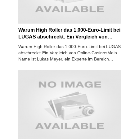
Warum High Roller das 1.000-Euro-Limit bei
LUGAS abschreckt: Ein Vergleich von
Online-Casinos
Warum High Roller das 1.000-Euro-Limit bei LUGAS
abschreckt: Ein Vergleich von Online-CasinosMein
Name ist Lukas Meyer, ein Experte im Bereich
Online-Glücksspiel und Casino-Bewertungen. In
diesem...