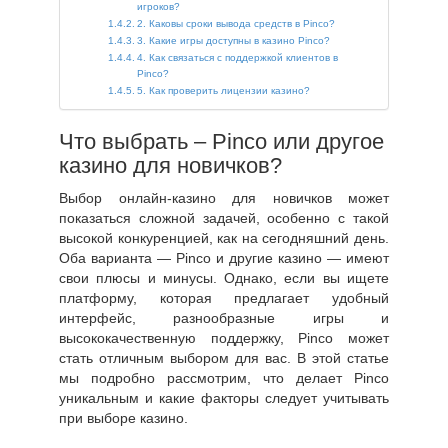
игроков?
2. Каковы сроки вывода средств в Pinco?
3. Какие игры доступны в казино Pinco?
4. Как связаться с поддержкой клиентов в
Pinco?
5. Как проверить лицензии казино?
Что выбрать – Pinco или другое
казино для новичков?
Выбор онлайн-казино для новичков может
показаться сложной задачей, особенно с такой
высокой конкуренцией, как на сегодняшний день.
Оба варианта — Pinco и другие казино — имеют
свои плюсы и минусы. Однако, если вы ищете
платформу, которая предлагает удобный
интерфейс, разнообразные игры и
высококачественную поддержку, Pinco может
стать отличным выбором для вас. В этой статье
мы подробно рассмотрим, что делает Pinco
уникальным и какие факторы следует учитывать
при выборе казино.