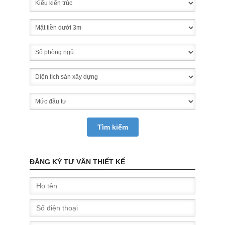
ĐĂNG KÝ TƯ VÂN THIẾT KẾ