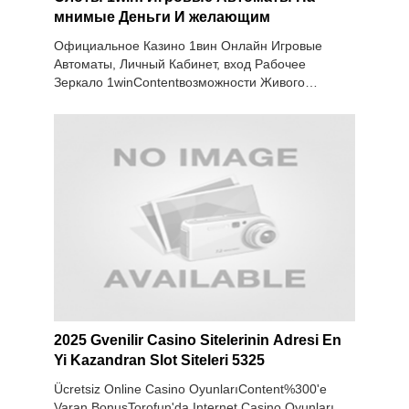
мнимые Деньги И желающим
Официальное Казино 1вин Онлайн Игровые
Автоматы, Личный Кабинет, вход Рабочее
Зеркало 1winContentвозможности Живого
КазиноПриветственные БонусыКазино 1win —
Официальный Сайт Для Игры и Слоты На
фарцануть...
2025 Gvenilir Casino Sitelerinin Adresi En
Yi Kazandran Slot Siteleri 5325
Ücretsiz Online Casino OyunlarıContent%300'e
Varan BonusTorofun'da Internet Casino Oyunları