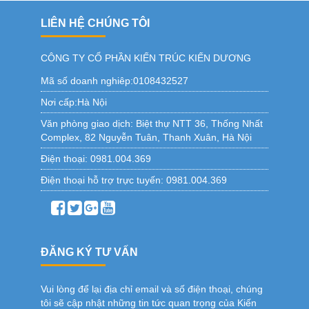
LIÊN HỆ CHÚNG TÔI
CÔNG TY CỔ PHẦN KIẾN TRÚC KIẾN DƯƠNG
Mã số doanh nghiêp:0108432527
Nơi cấp:Hà Nội
Văn phòng giao dịch:
Biệt thự NTT 36, Thống Nhất
Complex, 82 Nguyễn Tuân, Thanh Xuân, Hà Nội
Điện thoại:
0981.004.369
Điện thoại hỗ trợ trực tuyến:
0981.004.369
ĐĂNG KÝ TƯ VẤN
Vui lòng để lại địa chỉ email và số điện thoại, chúng
tôi sẽ cập nhật những tin tức quan trọng của Kiến