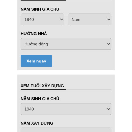
NĂM SINH GIA CHỦ
HƯỚNG NHÀ
Xem ngay
XEM TUỔI XÂY DỰNG
NĂM SINH GIA CHỦ
NĂM XÂY DỰNG