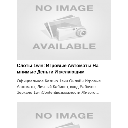
фарцануть...
Слоты 1win: Игровые Автоматы На
мнимые Деньги И желающим
Официальное Казино 1вин Онлайн Игровые
Автоматы, Личный Кабинет, вход Рабочее
Зеркало 1winContentвозможности Живого
КазиноПриветственные БонусыКазино 1win —
Официальный Сайт Для Игры и Слоты На
фарцануть...