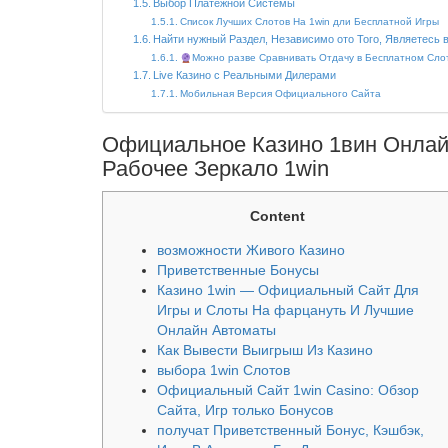
Выбор Платёжной Системы
Список Лучших Слотов На 1win дли Бесплатной Игры
Найти нужный Раздел, Независимо ото Того, Являетесь
Можно разве Сравнивать Отдачу в Бесплатном Сло
Live Казино с Реальными Дилерами
Мобильная Версия Официального Сайта
Официальное Казино 1вин Онлай
Рабочее Зеркало 1win
Content
возможности Живого Казино
Приветственные Бонусы
Казино 1win — Официальный Сайт Для
Игры и Слоты На фарцануть И Лучшие
Онлайн Автоматы
Как Вывести Выигрыш Из Казино
выбора 1win Слотов
Официальный Сайт 1win Casino: Обзор
Сайта, Игр только Бонусов
получат Приветственный Бонус, Кэшбэк,