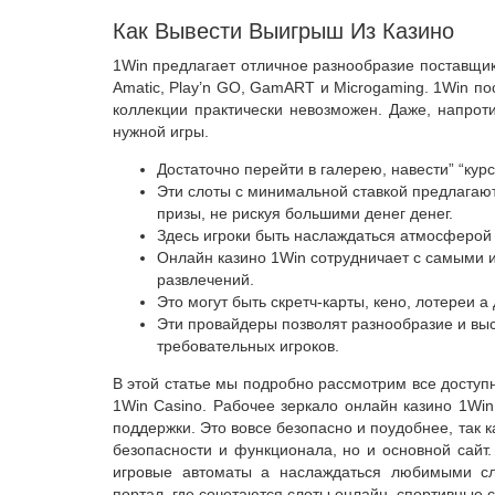
Как Вывести Выигрыш Из Казино
1Win предлагает отличное разнообразие поставщико
Amatic, Play’n GO, GamART и Microgaming. 1Win по
коллекции практически невозможен. Даже, напрот
нужной игры.
Достаточно перейти в галерею, навести” “курс
Эти слоты с минимальной ставкой предлагают
призы, не рискуя большими денег денег.
Здесь игроки быть наслаждаться атмосферой 
Онлайн казино 1Win сотрудничает с самыми 
развлечений.
Это могут быть скретч-карты, кено, лотереи а
Эти провайдеры позволят разнообразие и выс
требовательных игроков.
В этой статье мы подробно рассмотрим все досту
1Win Casino. Рабочее зеркало онлайн казино 1Wi
поддержки. Это вовсе безопасно и поудобнее, так 
безопасности и функционала, но и основной сайт.
игровые автоматы а наслаждаться любимыми сл
портал, где сочетаются слоты онлайн, спортивные с