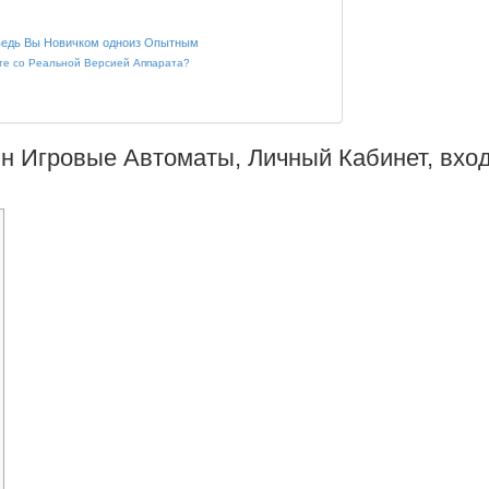
 ведь Вы Новичком одноиз Опытным
те со Реальной Версией Аппарата?
н Игровые Автоматы, Личный Кабинет, вхо