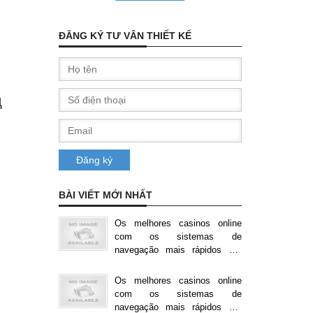
ĐĂNG KÝ TƯ VÂN THIẾT KẾ
д
BÀI VIẾT MỚI NHẤT
Os melhores casinos online
com os sistemas de
navegação mais rápidos em
2023
Os melhores casinos online
com os sistemas de
navegação mais rápidos em