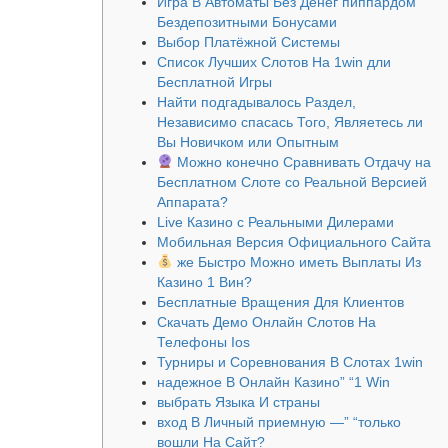
Игра В Автоматы Без Денег пиппардом
Бездепозитными Бонусами
Выбор Платёжной Системы
Список Лучших Слотов На 1win дли
Бесплатной Игры
Найти подгадывалось Раздел,
Независимо спасась Того, Являетесь ли
Вы Новичком или Опытным
Можно конечно Сравнивать Отдачу на
Бесплатном Слоте со Реальной Версией
Аппарата?
Live Казино с Реальными Дилерами
Мобильная Версия Официального Сайта
же Быстро Можно иметь Выплаты Из
Казино 1 Вин?
Бесплатные Вращения Для Клиентов
Скачать Демо Онлайн Слотов На
Телефоны Ios
Турниры и Соревнования В Слотах 1win
надежное В Онлайн Казино” “1 Win
выбрать Языка И страны
вход В Личный приемную —” “только
вошли На Сайт?