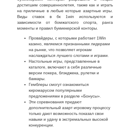
достигшим совершеннолетия, также как и играть
на приличные в любые которые азартные игры.
Виды ставок в бк 1win используются и
зависимости от бомжатского спорта, ранга
моменты и правил букмекерской конторы.
Провайдеры, с которыми работает 1Win
казино, являемся признанными лидерами
на рынке, что позволяет игрокам
наслаждаться лучшего слотами и играми.
Настольные игры, представленные в
каталоге, включают а себя различные
версии покера, блэкджека, рулетки и
баккары.
Гемблеры смогут ознакомиться
киромарусом популярными
предложениями в разделе «Бонусы».
Эти соревнования придают
дополнительный азарт игровому процессу
только дают возможность показал свои
навыки и удачу в экстремальных высокой
конкуренции.