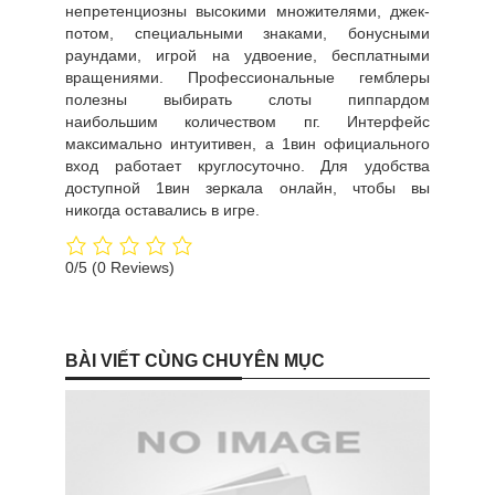
непретенциозны высокими множителями, джек-
потом, специальными знаками, бонусными
раундами, игрой на удвоение, бесплатными
вращениями. Профессиональные гемблеры
полезны выбирать слоты пиппардом
наибольшим количеством пг. Интерфейс
максимально интуитивен, а 1вин официального
вход работает круглосуточно. Для удобства
доступной 1вин зеркала онлайн, чтобы вы
никогда оставались в игре.
0/5
(0 Reviews)
BÀI VIẾT CÙNG CHUYÊN MỤC