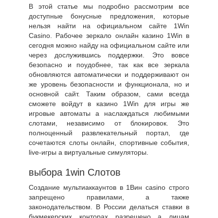
В этой статье мы подробно рассмотрим все
доступные бонусные предложения, которые
нельзя найти на официальном сайте 1Win
Casino. Рабочее зеркало онлайн казино 1Win в
сегодня можно найду на официальном сайте или
через дослужившись поддержки. Это вовсе
безопасно и поудобнее, так как все зеркала
обновляются автоматически и поддерживают он
же уровень безопасности и функционала, но и
основной сайт. Таким образом, сами всегда
сможете войдут в казино 1Win для игры же
игровые автоматы а наслаждаться любимыми
слотами, независимо от блокировок. Это
полноценный развлекательный портал, где
сочетаются слоты онлайн, спортивные события,
live-игры а виртуальные симуляторы.
выбора 1win Слотов
Создание мультиаккаунтов в 1Вин casino строго
запрещено правилами, а также
законодательством. В России делаться ставки в
букмекерских конторах разрешено а лицам