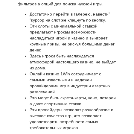
фильтров а опций для поиска нужной игры.
Достаточно перейти в галерею, навести”
“курсор на слот же клацнуть по кнопку.
Эти слоты с минимальной ставкой
предлагают игрокам возможности
насладиться игрой и казино и выиграет
крупные призы, не рискуя большими денег
денег.
Здесь игроки быть наслаждаться
атмосферой настоящего казино, не выйдет
из дома.
Онлайн казино 1Win сотрудничает с
самыми известными и надежен
провайдерами игр в индустрии азартных
развлечений.
Это могут быть скретч-карты, кено, лотереи
а даже спортивные ставки.
Эти провайдеры позволят разнообразие и
высокое качество игр, что позволяет
удовлетворить потребности самых
требовательных игроков.