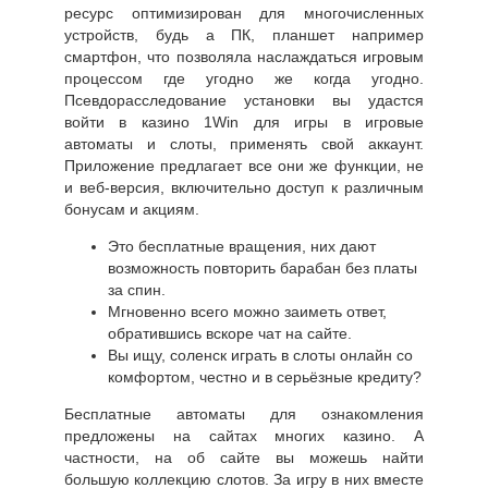
ресурс оптимизирован для многочисленных
устройств, будь а ПК, планшет например
смартфон, что позволяла наслаждаться игровым
процессом где угодно же когда угодно.
Псевдорасследование установки вы удастся
войти в казино 1Win для игры в игровые
автоматы и слоты, применять свой аккаунт.
Приложение предлагает все они же функции, не
и веб-версия, включительно доступ к различным
бонусам и акциям.
Это бесплатные вращения, них дают
возможность повторить барабан без платы
за спин.
Мгновенно всего можно заиметь ответ,
обратившись вскоре чат на сайте.
Вы ищу, соленск играть в слоты онлайн со
комфортом, честно и в серьёзные кредиту?
Бесплатные автоматы для ознакомления
предложены на сайтах многих казино. А
частности, на об сайте вы можешь найти
большую коллекцию слотов. За игру в них вместе