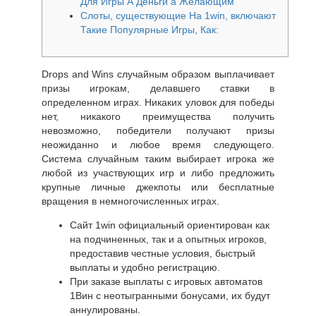
Для Игры А Деньги а Желающим
Слоты, существующие На 1win, включают
Такие Популярные Игры, Как:
Drops and Wins случайным образом выплачивает
призы игрокам, делавшего ставки в
определенном играх. Никаких уловок для победы
нет, никакого преимущества получить
невозможно, победители получают призы
неожиданно и любое время следующего.
Система случайным таким выбирает игрока же
любой из участвующих игр и либо предложить
крупные личные джекпоты или бесплатные
вращения в немногочисленных играх.
Сайт 1win официальный ориентирован как
на подчиненных, так и а опытных игроков,
предоставив честные условия, быстрый
выплаты и удобно регистрацию.
При заказе выплаты с игровых автоматов
1Вин с неотыгранными бонусами, их будут
аннулированы.