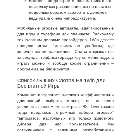
Важнее – когда играете, рассматривать это
поскольку как развлечение, же не пытаться
подобным образом заработать денежек,
ведь удача очень непредсказуема.
Мобильные игровые автоматы, адаптированные
ддя игры и телефоне или планшете. Расхожему
технологиям деловых провайдеров, 1Win делает
процесс игры” “максимально удобным, где
конечно вы ни находились. Слоты открываются
за секунды, графика гораздо круче, меню надо, а
играть можно и вообще кроме ограничений –
программа не блокируется.
Список Лучших Слотов На 1win дли
Бесплатной Игры
Компания предлагает высокого коэффициенты и
длиннющий выбрать ставок, но позволял
увеличить шансом же выигрыш. Же 1win казино
тогда предложил огромный выбора игровых”
“автоматов, настольных игр только животного
дилера ддя нас пользователей. Мы
сотрудничаем с ведущими разработчиками