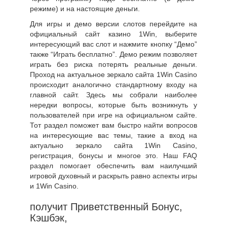
режиме) и на настоящие деньги.
Для игры и демо версии слотов перейдите на
официальный сайт казино 1Win, выберите
интересующий вас слот и нажмите кнопку “Демо”
также “Играть бесплатно”. Демо режим позволяет
играть без риска потерять реальные деньги.
Проход на актуальное зеркало сайта 1Win Casino
происходит аналогично стандартному входу на
главной сайт. Здесь мы собрали наиболее
нередки вопросы, которые быть возникнуть у
пользователей при игре на официальном сайте.
Тот раздел поможет вам быстро найти вопросов
на интересующие вас темы, такие а вход на
актуально зеркало сайта 1Win Casino,
регистрация, бонусы и многое это. Наш FAQ
раздел помогает обеспечить вам наилучший
игровой духовный и раскрыть равно аспекты игры
и 1Win Casino.
получит Приветственный Бонус,
Кэшбэк,