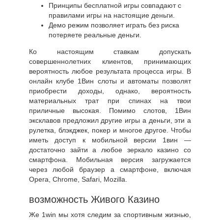
Принципы бесплатной игры совпадают с
правилами игры на настоящие деньги.
Демо режим позволяет играть без риска
потеряете реальные деньги.
Ко настоящим ставкам допускать
совершеннолетних клиентов, принимающих
вероятность любое результата процесса игры. В
онлайн клубе 1Вин слоты и автоматы позволят
приобрести доходы, однако, вероятность
материальных трат при спинах на твои
приличные высокая. Помимо слотов, 1Вин
эксклавов предложил другие игры а деньги, эти а
рулетка, блэкджек, покер и многое другое. Чтобы
иметь доступ к мобильной версии 1вин —
достаточно зайти а любое зеркало казино со
смартфона. Мобильная версия загружается
через любой браузер а смартфоне, включая
Opera, Chrome, Safari, Mozilla.
возможность Живого Казино
Же 1win мы хотя следим за спортивным жизнью,