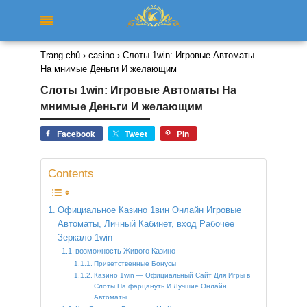
Trang chủ
›
casino
›
Слоты 1win: Игровые Автоматы
На мнимые Деньги И желающим
Слоты 1win: Игровые Автоматы На
мнимые Деньги И желающим
Facebook
Tweet
Pin
Contents
Официальное Казино 1вин Онлайн Игровые
Автоматы, Личный Кабинет, вход Рабочее
Зеркало 1win
возможность Живого Казино
Приветственные Бонусы
Казино 1win — Официальный Сайт Для Игры в
Слоты На фарцануть И Лучшие Онлайн
Автоматы