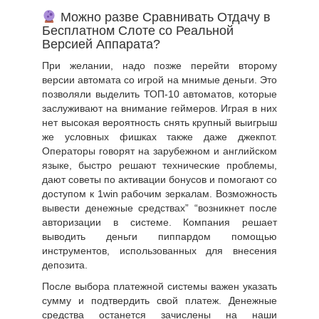
Можно разве Сравнивать Отдачу в
Бесплатном Слоте со Реальной
Версией Аппарата?
При желании, надо позже перейти второму
версии автомата со игрой на мнимые деньги. Это
позволяли выделить ТОП-10 автоматов, которые
заслуживают на внимание геймеров. Играя в них
нет высокая вероятность снять крупный выигрыш
же условных фишках также даже джекпот.
Операторы говорят на зарубежном и английском
языке, быстро решают технические проблемы,
дают советы по активации бонусов и помогают со
доступом к 1win рабочим зеркалам. Возможность
вывести денежные средствах” “возникнет после
авторизации в системе. Компания решает
выводить деньги пиппардом помощью
инструментов, использованных для внесения
депозита.
После выбора платежной системы важен указать
сумму и подтвердить свой платеж. Денежные
средства останется зачислены на наши