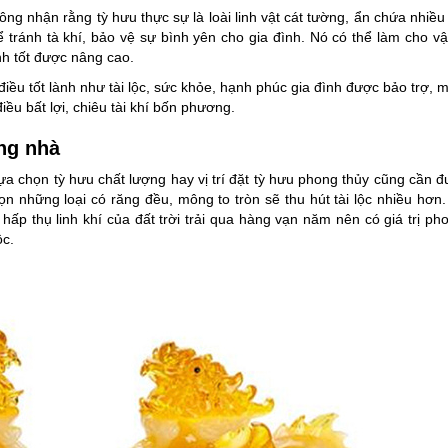
g nhận rằng tỳ hưu thực sự là loài linh vật cát tường, ẩn chứa nhiều
 tránh tà khí, bảo vệ sự bình yên cho gia đình. Nó có thể làm cho 
nh tốt được nâng cao.
điều tốt lành như tài lộc, sức khỏe, hạnh phúc gia đình được bảo trợ,
iều bất lợi, chiêu tài khí bốn phương.
ong nhà
 lựa chọn tỳ hưu chất lượng hay vị trí đặt tỳ hưu phong thủy cũng cần 
họn những loại có răng đều, mông to tròn sẽ thu hút tài lộc nhiều hơn
hấp thụ linh khí của đất trời trải qua hàng vạn năm nên có giá trị ph
ộc.