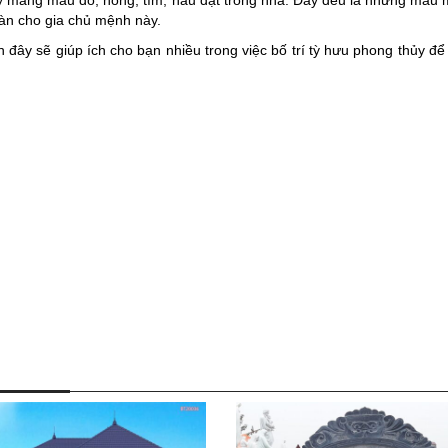
y mang màu đỏ, hồng, tím, nâu đặt trong nhà. Đây đều là những màu 
oàn cho gia chủ mệnh này.
n đây sẽ giúp ích cho bạn nhiều trong việc bố trí tỳ hưu phong thủy để