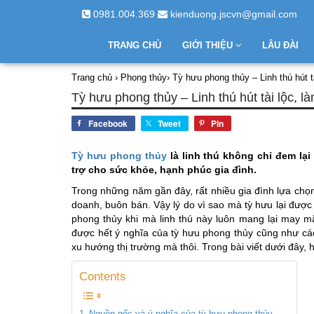
0981.004.369
kienduong.jscvn@gmail.com
TRANG CHỦ
GIỚI THIỆU
LÂU ĐÀI
Trang chủ
›
Phong thủy
›
Tỳ hưu phong thủy – Linh thú hút t
Tỳ hưu phong thủy – Linh thú hút tài lộc, l
Facebook
Tweet
Pin
Tỳ hưu phong thủy
là linh thú không chỉ đem lại
trợ cho sức khỏe, hạnh phúc gia đình.
Trong những năm gần đây, rất nhiều gia đình lựa chọn
doanh, buôn bán. Vậy lý do vì sao mà tỳ hưu lại đượ
phong thủy khi mà linh thú này luôn mang lại may mắ
được hết ý nghĩa của tỳ hưu phong thủy cũng như cá
xu hướng thị trường mà thôi. Trong bài viết dưới đây,
Contents