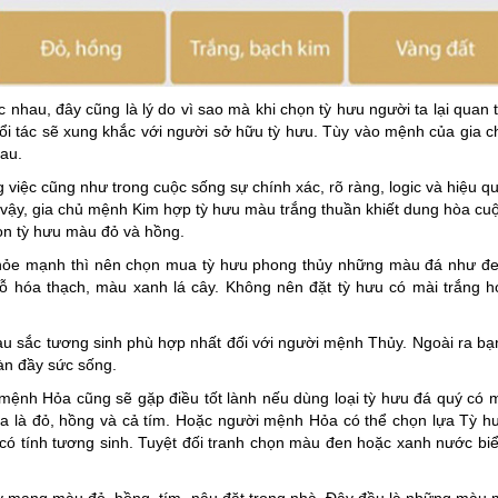
nhau, đây cũng là lý do vì sao mà khi chọn tỳ hưu người ta lại quan
 tác sẽ xung khắc với người sở hữu tỳ hưu. Tùy vào mệnh của gia c
au.
việc cũng như trong cuộc sống sự chính xác, rõ ràng, logic và hiệu q
vậy, gia chủ mệnh Kim hợp tỳ hưu màu trắng thuần khiết dung hòa cu
ọn tỳ hưu màu đỏ và hồng.
hỏe mạnh thì nên chọn mua tỳ hưu phong thủy những màu đá như đe
gỗ hóa thạch, màu xanh lá cây. Không nên đặt tỳ hưu có mài trắng 
u sắc tương sinh phù hợp nhất đối với người mệnh Thủy. Ngoài ra bạ
àn đầy sức sống.
ệnh Hỏa cũng sẽ gặp điều tốt lành nếu dùng loại tỳ hưu đá quý có
là đỏ, hồng và cả tím. Hoặc người mệnh Hỏa có thể chọn lựa Tỳ h
t nhất, có tính tương sinh. Tuyệt đối tranh chọn màu đen hoặc xanh nước b