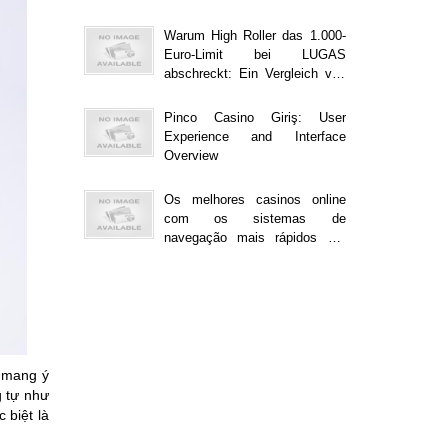
Warum High Roller das 1.000-
Euro-Limit bei LUGAS
abschreckt: Ein Vergleich von
Online-Casinos
Pinco Casino Giriş: User
Experience and Interface
Overview
Os melhores casinos online
com os sistemas de
navegação mais rápidos em
2023
i mang ý
g tự như
 biệt là