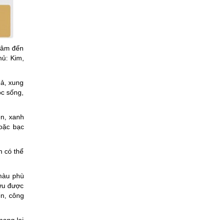
 tâm đến
hủ: Kim,
uả, xung
ộc sống,
n, xanh
hoặc bạc
n có thể
 màu phù
ưu được
iển, công