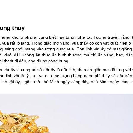
hong thủy
 nhưng không phải ai cũng biết hay từng nghe tới. Tương truyền rằng, 
, vua rất lo lắng. Trong giấc mơ vàng, vua thấy có con vật xuất hiện ở
ng sáng chói mang vào trong cung vua. Con linh vật ấy có mặt giống
, đuôi dài, không ăn thức ăn bình thường mà chỉ ăn vàng, bạc, đặc
ị thoát đi đâu, cho dù no căng bụng.
vật ấy là cung tài và đất ấy là đất linh, theo đó giấc mơ đã ứng với v
n linh vật là tỳ hưu và cho tạc tượng bằng ngọc phỉ thúy và đặt trên
 linh vật ấy, ngân khố nhà Minh ngày càng đầy, nhà Minh ngày càng