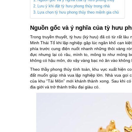
Nguồn gốc và ý nghĩa của tỳ hưu phong thủy
Lưu ý khi đặt tỳ hưu phong thủy trong nhà
Lựa chọn tỳ hưu phong thủy theo mệnh gia chủ
Nguồn gốc và ý nghĩa của tỳ hưu p
Trong truyền thuyết, tỳ hưu (kỳ hưu) đã có từ rất lâu
Minh Thái Tổ khi lập nghiệp gặp lúc ngân khố cạn kiệt
phía trước cung điện nuốt nhanh những thỏi vàng rò
đực nhưng lại có râu, mình to, mông to như mông bò
không có hậu môn, do vậy vàng bạc nó ăn vào không b
Theo thầy phong thủy tính toán, khu vực xuất hiện con 
đất muốn giúp nhà vua lập nghiệp lớn. Nhà vua gọi co
của khu “Tài Môn” mới khánh thành xong. Sau khi có
địa giới và trở thành triều đại giàu có.