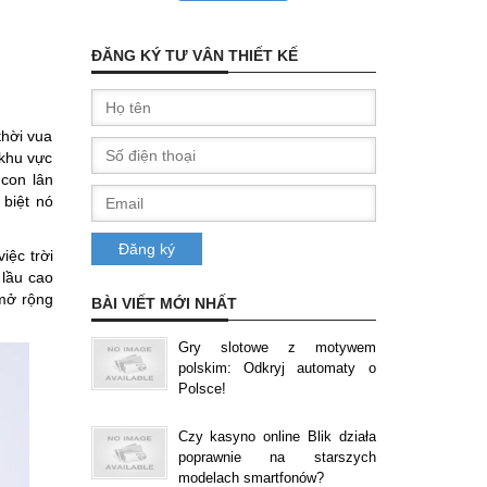
ĐĂNG KÝ TƯ VÂN THIẾT KẾ
thời vua
 khu vực
 con lân
 biệt nó
iệc trời
 lầu cao
 mở rộng
BÀI VIẾT MỚI NHẤT
Gry slotowe z motywem
polskim: Odkryj automaty o
Polsce!
Czy kasyno online Blik działa
poprawnie na starszych
modelach smartfonów?