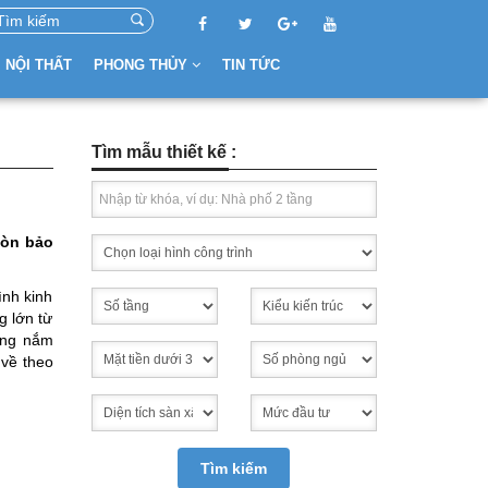
NỘI THẤT
PHONG THỦY
TIN TỨC
Tìm mẫu thiết kế :
còn bảo
ình kinh
g lớn từ
cũng nắm
 về theo