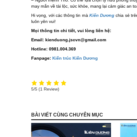
– Người mệnh Thổ: Có thể lựa chọn tỳ hưu phong thủ
may mắn về tài lộc, sức khỏe, mang lại cảm giác an t
Hi vọng, với các thông tin mà
Kiến Dương
chia sẻ trê
luôn yên vui!
Mọi thông tin chi tiết, vui lòng liên hệ:
Email: kienduong.jscvn@gmail.com
Hotline: 0981.004.369
Fanpage:
Kiến trúc Kiến Dương
5/5
(1 Review)
BÀI VIẾT CÙNG CHUYÊN MỤC