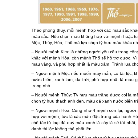
Theo phong thủy, mỗi mệnh hợp với các màu sắc khác 
màu sắc. Nếu chọn màu không hợp với mệnh hoặc tuổi
Mộc, Thủy, Hỏa, Thổ mà lựa chọn tỳ hưu màu khác nh
– Người mệnh Kim: là những người yêu cầu trong công 
khắc với mệnh Hỏa, còn mệnh Thổ sẽ hỗ trợ được. Vì 
màu vàng, và phù hợp nhất là màu xám. Tránh lựa ch
– Người mệnh Mộc nếu muốn may mắn, có tài lộc, k
nước biển, xanh lam, da trời, phù hợp nhất là màu 
trong nhà.
– Người mệnh Thủy: Tỳ hưu màu trắng được coi là mà
chọn tỳ hưu thạch anh đen, màu đá xanh nước biển tr
– Người mệnh Hỏa: Cũng như 4 mệnh còn lại, người m
hợp với mệnh, tức là các màu đặc trưng của hành Hỏa 
chế tác từ loại đá quý màu xanh lá cây là sẽ tố
danh tài lộc không thể phất lên.