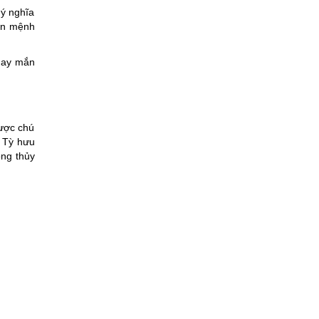
 ý nghĩa
vận mệnh
 may mắn
được chú
. Tỳ hưu
ong thủy