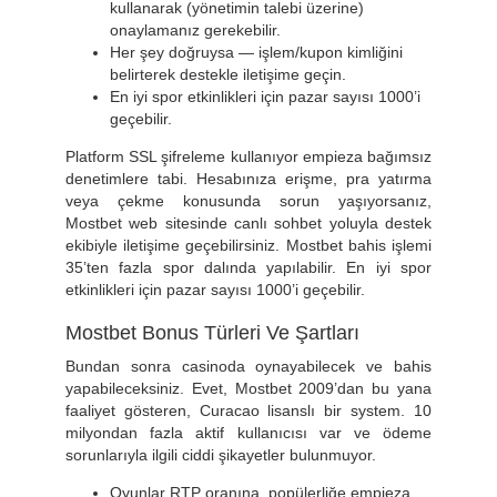
kullanarak (yönetimin talebi üzerine)
onaylamanız gerekebilir.
Her şey doğruysa — işlem/kupon kimliğini
belirterek destekle iletişime geçin.
En iyi spor etkinlikleri için pazar sayısı 1000’i
geçebilir.
Platform SSL şifreleme kullanıyor empieza bağımsız
denetimlere tabi. Hesabınıza erişme, pra yatırma
veya çekme konusunda sorun yaşıyorsanız,
Mostbet web sitesinde canlı sohbet yoluyla destek
ekibiyle iletişime geçebilirsiniz. Mostbet bahis işlemi
35’ten fazla spor dalında yapılabilir. En iyi spor
etkinlikleri için pazar sayısı 1000’i geçebilir.
Mostbet Bonus Türleri Ve Şartları
Bundan sonra casinoda oynayabilecek ve bahis
yapabileceksiniz. Evet, Mostbet 2009’dan bu yana
faaliyet gösteren, Curacao lisanslı bir system. 10
milyondan fazla aktif kullanıcısı var ve ödeme
sorunlarıyla ilgili ciddi şikayetler bulunmuyor.
Oyunlar RTP oranına, popülerliğe empieza