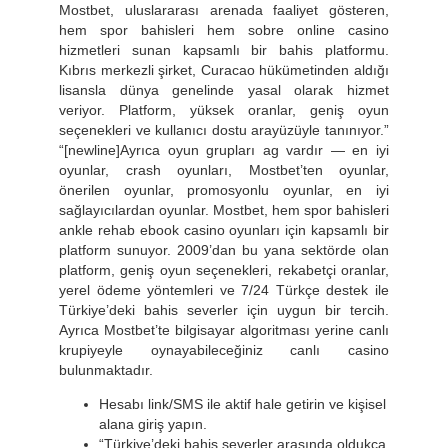
Mostbet, uluslararası arenada faaliyet gösteren,
hem spor bahisleri hem sobre online casino
hizmetleri sunan kapsamlı bir bahis platformu.
Kıbrıs merkezli şirket, Curacao hükümetinden aldığı
lisansla dünya genelinde yasal olarak hizmet
veriyor. Platform, yüksek oranlar, geniş oyun
seçenekleri ve kullanıcı dostu arayüzüyle tanınıyor.”
“[newline]Ayrıca oyun grupları ag vardır — en iyi
oyunlar, crash oyunları, Mostbet’ten oyunlar,
önerilen oyunlar, promosyonlu oyunlar, en iyi
sağlayıcılardan oyunlar. Mostbet, hem spor bahisleri
ankle rehab ebook casino oyunları için kapsamlı bir
platform sunuyor. 2009’dan bu yana sektörde olan
platform, geniş oyun seçenekleri, rekabetçi oranlar,
yerel ödeme yöntemleri ve 7/24 Türkçe destek ile
Türkiye’deki bahis severler için uygun bir tercih.
Ayrıca Mostbet’te bilgisayar algoritması yerine canlı
krupiyeyle oynayabileceğiniz canlı casino
bulunmaktadır.
Hesabı link/SMS ile aktif hale getirin ve kişisel
alana giriş yapın.
“Türkiye’deki bahis severler arasında oldukça