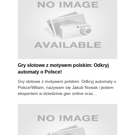
Gry slotowe z motywem polskim: Odkryj
automaty o Polsce!
Gry slotowe z motywem polskim: Odkryj automaty o
Polsce!Witam, nazywam się Jakub Nowak i jestem
ekspertem w dziedzinie gier online oraz
automatyzacji. Dzisiaj porozmawiamy o...