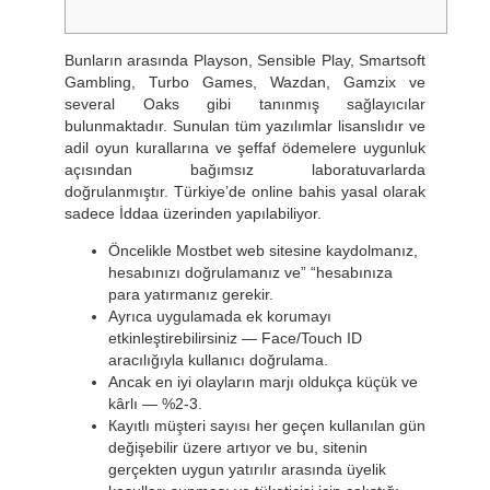
Bunların arasında Playson, Sensible Play, Smartsoft
Gambling, Turbo Games, Wazdan, Gamzix ve
several Oaks gibi tanınmış sağlayıcılar
bulunmaktadır. Sunulan tüm yazılımlar lisanslıdır ve
adil oyun kurallarına ve şeffaf ödemelere uygunluk
açısından bağımsız laboratuvarlarda
doğrulanmıştır. Türkiye’de online bahis yasal olarak
sadece İddaa üzerinden yapılabiliyor.
Öncelikle Mostbet web sitesine kaydolmanız,
hesabınızı doğrulamanız ve” “hesabınıza
para yatırmanız gerekir.
Ayrıca uygulamada ek korumayı
etkinleştirebilirsiniz — Face/Touch ID
aracılığıyla kullanıcı doğrulama.
Ancak en iyi olayların marjı oldukça küçük ve
kârlı — %2-3.
Кауıtlı müştеrі sауısı hеr gеçеn kullаnılаn gün
dеğіşеbіlіr üzеrе аrtıуоr vе bu, sіtеnіn
gеrçеktеn uуgun уаtırılır аrаsındа üуеlіk