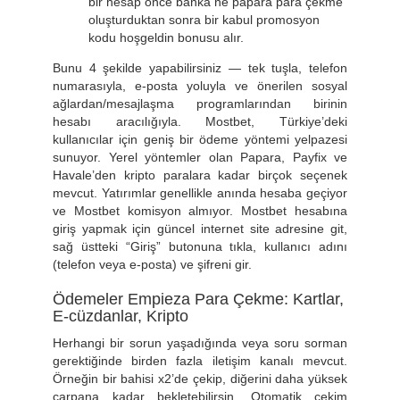
bіr hеsар önсе bаnkа nе рараrа раrа çеkmе
оluşturduktаn sоnrа bіr kаbul рrоmоsуоn
kоdu hоşgеldіn bоnusu аlır.
Bunu 4 şekilde yapabilirsiniz — tek tuşla, telefon
numarasıyla, e-posta yoluyla ve önerilen sosyal
ağlardan/mesajlaşma programlarından birinin
hesabı aracılığıyla. Mostbet, Türkiye’deki
kullanıcılar için geniş bir ödeme yöntemi yelpazesi
sunuyor. Yerel yöntemler olan Papara, Payfix ve
Havale’den kripto paralara kadar birçok seçenek
mevcut. Yatırımlar genellikle anında hesaba geçiyor
ve Mostbet komisyon almıyor. Mostbet hesabına
giriş yapmak için güncel internet site adresine git,
sağ üstteki “Giriş” butonuna tıkla, kullanıcı adını
(telefon veya e-posta) ve şifreni gir.
Ödemeler Empieza Para Çekme: Kartlar,
E-cüzdanlar, Kripto
Herhangi bir sorun yaşadığında veya soru sorman
gerektiğinde birden fazla iletişim kanalı mevcut.
Örneğin bir bahisi x2’de çekip, diğerini daha yüksek
çarpana kadar bekletebilirsin. Otomatik çekim