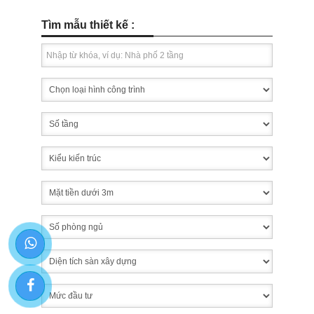
Tìm mẫu thiết kế :