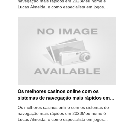
navegação mais rápidos em 2023Meu nome é
Lucas Almeida, e como especialista em jogos
online, venho compartilhar...
Os melhores casinos online com os
sistemas de navegação mais rápidos em
2023
Os melhores casinos online com os sistemas de
navegação mais rápidos em 2023Meu nome é
Lucas Almeida, e como especialista em jogos
online, venho compartilhar...