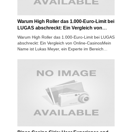
Warum High Roller das 1.000-Euro-Limit bei
LUGAS abschreckt: Ein Vergleich von
Online-Casinos
Warum High Roller das 1.000-Euro-Limit bei LUGAS
abschreckt: Ein Vergleich von Online-CasinosMein
Name ist Lukas Meyer, ein Experte im Bereich
Online-Glücksspiel und Casino-Bewertungen. In
diesem...