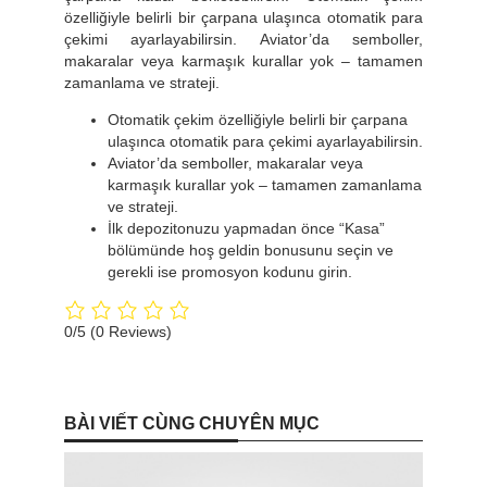
özelliğiyle belirli bir çarpana ulaşınca otomatik para
çekimi ayarlayabilirsin. Aviator’da semboller,
makaralar veya karmaşık kurallar yok – tamamen
zamanlama ve strateji.
Otomatik çekim özelliğiyle belirli bir çarpana
ulaşınca otomatik para çekimi ayarlayabilirsin.
Aviator’da semboller, makaralar veya
karmaşık kurallar yok – tamamen zamanlama
ve strateji.
İlk depozitonuzu yapmadan önce “Kasa”
bölümünde hoş geldin bonusunu seçin ve
gerekli ise promosyon kodunu girin.
0/5
(0 Reviews)
BÀI VIẾT CÙNG CHUYÊN MỤC