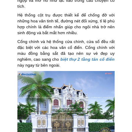
ngợp và mơ hồ như lạc vào trong câu chuyện cổ
tích.
Hệ thống cột trụ được thiết kế để chống đỡ với
những hoa văn tinh tế, đường nét đối xứng, tỉ lệ phù
hợp chính là điểm nhấn giúp cho ngôi nhà trở nên
sinh động và bắt mắt hơn nhiều.
Cổng chính và hệ thống cửa chính, cửa sổ đều rất
đặc biệt với các hoa văn cổ điển. Cổng chính với
màu đồng bằng sắt đã tạo nên sự vẻ đẹp uy
nghiêm, cao sang cho
biệt thự 2 tầng tân cổ điển
này ngay từ bên ngoài.