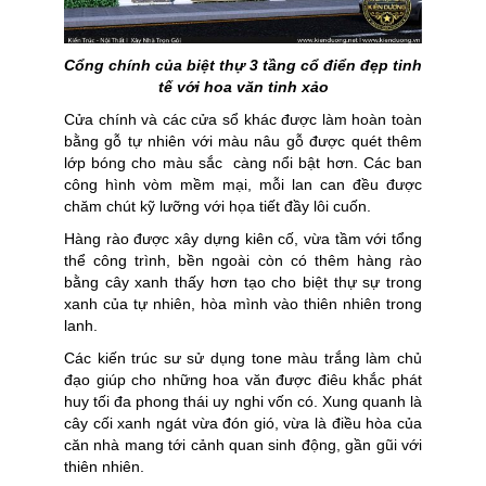
Cổng chính của biệt thự 3 tầng cổ điển đẹp tinh
tế với hoa văn tinh xảo
Cửa chính và các cửa sổ khác được làm hoàn toàn
bằng gỗ tự nhiên với màu nâu gỗ được quét thêm
lớp bóng cho màu sắc càng nổi bật hơn. Các ban
công hình vòm mềm mại, mỗi lan can đều được
chăm chút kỹ lưỡng với họa tiết đầy lôi cuốn.
Hàng rào được xây dựng kiên cố, vừa tầm với tổng
thể công trình, bền ngoài còn có thêm hàng rào
bằng cây xanh thấy hơn tạo cho biệt thự sự trong
xanh của tự nhiên, hòa mình vào thiên nhiên trong
lanh.
Các kiến trúc sư sử dụng tone màu trắng làm chủ
đạo giúp cho những hoa văn được điêu khắc phát
huy tối đa phong thái uy nghi vốn có. Xung quanh là
cây cối xanh ngát vừa đón gió, vừa là điều hòa của
căn nhà mang tới cảnh quan sinh động, gần gũi với
thiên nhiên.