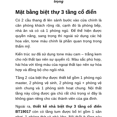
trọng
Mặt bằng biệt thự 3 tầng cổ điển
Có 2 cầu thang đi lên sảnh bước vào cửa chính là
căn phòng khách rộng rãi, cạnh đó là phòng bếp,
nhà ăn và có cả 1 phòng ngủ. Để thể hiện được
quyền năng, sang trọng thì ngoài sử dụng các hệ
hoa văn, tone màu chính là phần quan trọng trong
thẩm mỹ.
Kiến trúc sư đã sử dụng tone màu cam – trắng kem
cho nội thất tạo nên sự quyến rũ. Màu sắc phù hợp,
hài hòa với tông màu của ngoại thất tạo nên sự hòa
hợp và đồng bộ cho ngôi nhà.
Tầng 2 của biệt thự được thiết kế gồm 1 phòng ngủ
master, 2 phòng vệ sinh, 2 phòng ngủ + phòng vệ
sinh chung và 1 phòng sinh hoạt chung. Nội thất
tầng này cũng được gia chủ rất chú trọng vì đây là
không gian riêng cho các thành viên của gia đình.
Ngoài ra,
thiết kế nhà biệt thự 3 tầng cổ điển
BT19017
còn có tầng tum được bố trí gồm 1 sân
phơi, 1 phòng thờ và nhà kho. Nội thất ở tầng này