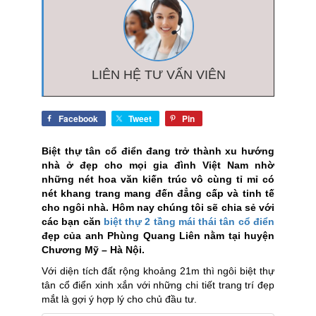
LIÊN HỆ TƯ VẤN VIÊN
Facebook
Tweet
Pin
Biệt thự tân cổ điển đang trở thành xu hướng
nhà ở đẹp cho mọi gia đình Việt Nam nhờ
những nét hoa văn kiến trúc vô cùng tỉ mỉ có
nét khang trang mang đến đẳng cấp và tinh tế
cho ngôi nhà. Hôm nay chúng tôi sẽ chia sẻ với
các bạn căn
biệt thự 2 tầng mái thái tân cổ điển
đẹp của anh Phùng Quang Liên nằm tại huyện
Chương Mỹ – Hà Nội.
Với diện tích đất rộng khoảng 21m thì ngôi biệt thự
tân cổ điển xinh xắn với những chi tiết trang trí đẹp
mắt là gợi ý hợp lý cho chủ đầu tư.