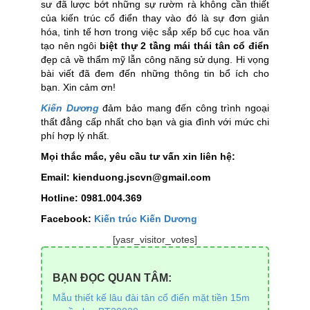
sư đã lược bớt những sự rườm rà không cần thiết
của kiến trúc cổ điển thay vào đó là sự đơn giản
hóa, tinh tế hơn trong việc sắp xếp bố cục hoa văn
tạo nên ngôi
biệt thự 2 tầng mái thái tân cổ điển
đẹp cả về thẩm mỹ lẫn công năng sử dụng. Hi vọng
bài viết đã đem đến những thông tin bổ ích cho
bạn. Xin cảm ơn!
Kiến Dương
đảm bảo mang đến công trình ngoại
thất đẳng cấp nhất cho bạn và gia đình với mức chi
phí hợp lý nhất.
Mọi thắc mắc, yêu cầu tư vấn xin liên hệ:
Email: kienduong.jscvn@gmail.com
Hotline: 0981.004.369
Facebook:
Kiến trúc Kiến Dương
[yasr_visitor_votes]
BẠN ĐỌC QUAN TÂM:
Mẫu thiết kế lâu đài tân cổ điển mặt tiền 15m