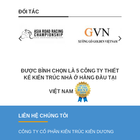
ĐỐI TÁC
ĐƯỢC BÌNH CHỌN LÀ 5 CÔNG TY THIẾT
KẾ KIẾN TRÚC NHÀ Ở HÀNG ĐẦU TẠI
VIỆT NAM
LIÊN HỆ CHÚNG TÔI
CÔNG TY CỔ PHẦN KIẾN TRÚC KIẾN DƯƠNG