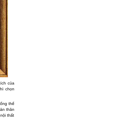
tích của
thì chọn
tổng thể
bản thân
nội thất