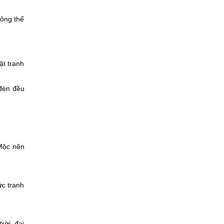
hông thể
ặt tranh
 đèn đều
 Mộc nên
ức tranh
rời, đại