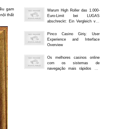
hiều gam
Warum High Roller das 1.000-
ội thất
Euro-Limit bei LUGAS
abschreckt: Ein Vergleich von
Online-Casinos
Pinco Casino Giriş: User
Experience and Interface
Overview
Os melhores casinos online
com os sistemas de
navegação mais rápidos em
2023