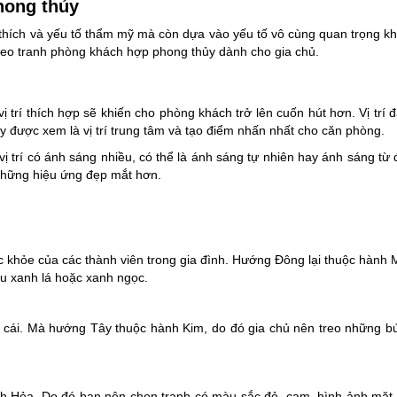
hong thủy
 thích và yếu tố thẩm mỹ mà còn dựa vào yếu tố vô cùng quan trọng k
 treo tranh phòng khách hợp phong thủy dành cho gia chủ.
 trí thích hợp sẽ khiến cho phòng khách trở lên cuốn hút hơn. Vị trí đ
ây được xem là vị trí trung tâm và tạo điểm nhấn nhất cho căn phòng.
vị trí có ánh sáng nhiều, có thể là ánh sáng tự nhiên hay ánh sáng từ
những hiệu ứng đẹp mắt hơn.
 khỏe của các thành viên trong gia đình. Hướng Đông lại thuộc hành
àu xanh lá hoặc xanh ngọc.
cái. Mà hướng Tây thuộc hành Kim, do đó gia chủ nên treo những b
 Hỏa. Do đó bạn nên chọn tranh có màu sắc đỏ, cam, hình ảnh mặt t