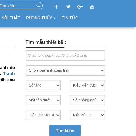
NỘI THẤT
PHONG THỦY
TIN TỨC
Tìm mẫu thiết kế :
ranh để
m.
Tranh
iết sau