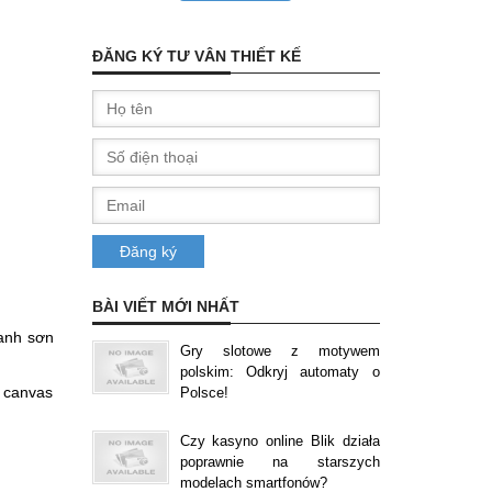
ĐĂNG KÝ TƯ VÂN THIẾT KẾ
BÀI VIẾT MỚI NHẤT
ranh sơn
Gry slotowe z motywem
polskim: Odkryj automaty o
i canvas
Polsce!
Czy kasyno online Blik działa
poprawnie na starszych
modelach smartfonów?