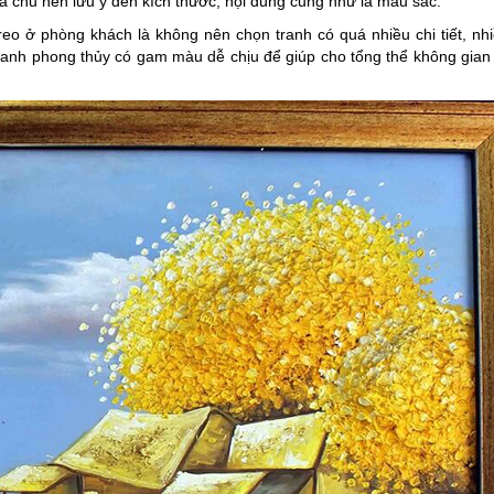
ia chủ nên lưu ý đến kích thước, nội dung cũng như là màu sắc.
reo ở phòng khách là không nên chọn tranh có quá nhiều chi tiết, n
h phong thủy có gam màu dễ chịu để giúp cho tổng thể không gian n