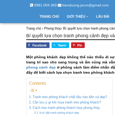
0981.004.369
kienduong.jscvn@gmail.com
TRANG CHỦ
GIỚI THIỆU
LÂU ĐÀI
Trang chủ
›
Phong thủy
›
Bí quyết lựa chọn tranh phong cả
Bí quyết lựa chọn tranh phong cảnh đẹp v
Facebook
Tweet
Pin
Một phòng khách đẹp không thể nào thiếu đi sự
trang trí sao cho sang trọng và ấm cúng mà vẫ
phong cảnh đẹp
ở phòng cách làm điểm nhấn đặc
đây để biết cách lựa chọn tranh treo phòng khác
Contents
Tranh treo phòng khách chất liệu nào bền và đẹp?
Cần lưu ý gì khi mua tranh treo phòng khách?
Cách treo tranh phòng khách hợp phong thủy
Vị trí đặt tranh phòng khách đẹp