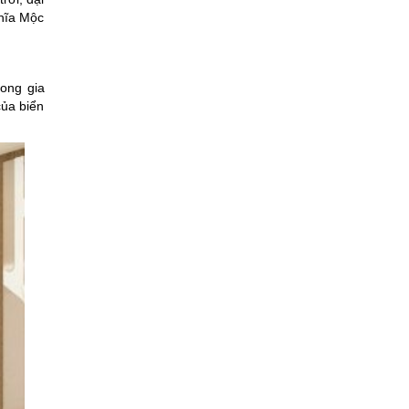
ghĩa Mộc
ong gia
của biển