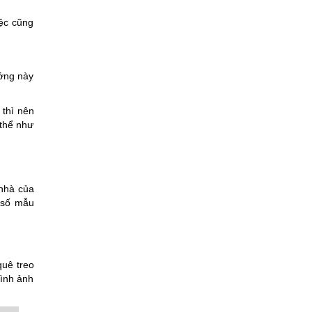
ệc cũng
ớng này
 thì nên
 thể như
 nhà của
 số mẫu
quê treo
hình ảnh