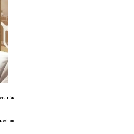
màu nâu
tranh có