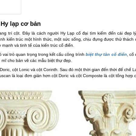
 Hy lạp cơ bản
ang trí cột. Đây là cách người Hy Lạp cổ đại tìm kiếm đến cái đẹp l
h kiến trúc một hình thức, một sức sống, chịu đựng được thử thách 
 mạnh và tinh tế của kiến trúc cổ điển.
ó vai trò quan trọng trong kết cấu công trình
biệt thự tân cổ điển
, cổ
m mĩ cho bản vẽ các mẫu biệt thự đẹp.
 Doric, cột Lonic và cột Corinth. Sau đó một thời gian đến thời đế chế 
Tuscan là loại đơn giản hơn cột Doric và cột Composte là cột tổng hợp 