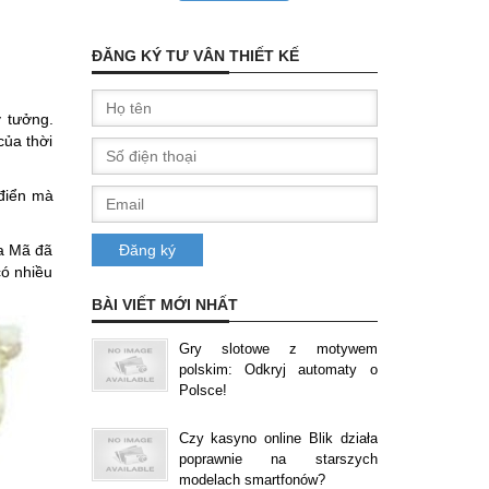
ĐĂNG KÝ TƯ VÂN THIẾT KẾ
ý tưởng.
của thời
 điển mà
La Mã đã
có nhiều
BÀI VIẾT MỚI NHẤT
Gry slotowe z motywem
polskim: Odkryj automaty o
Polsce!
Czy kasyno online Blik działa
poprawnie na starszych
modelach smartfonów?