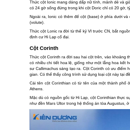
Thức cột Ionic mang dáng dấp nữ tính, mảnh dẻ và giàu 
có 24 gờ sống đứng trong khi cột Doric chỉ có 20 gờ, tỷ
Ngoài ra, Ionic có thêm đế cột (base) ở phía dưới và
(volute).
Thức cột Lonic ra đời từ thế kỷ VI trước CN, bắt ngu
định cư Hi Lạp cổ đại.
Cột Corinth
Thức cột Corinth ra đời sau hai cột trên, vào khoảng 
có nhiều chi tiết hoa lệ, giống như một lẵng hoa kết 
sư Callimachus sáng tạo ra. Cột Corinth có ưu điểm h
gian. Có thể thấy công trình sử dụng loại cột này tại
Cái tên cột Corinthian có từ tên của một thành phố 
Athens.
Mặc dù có nguồn gốc từ Hi Lạp, cột Corinthian thực s
như đền Mars Ultor trong hệ thống án tòa Augustus, 