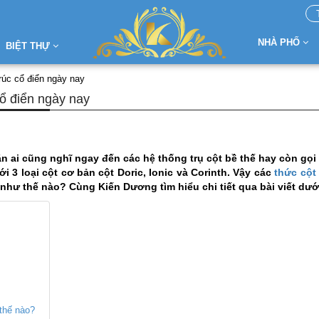
NHÀ PHỐ
BIỆT THỰ
rúc cổ điển ngày nay
cổ điển ngày nay
ẳn ai cũng nghĩ ngay đến các hệ thống trụ cột bề thế hay còn gọi 
i 3 loại cột cơ bản cột Doric, Ionic và Corinth. Vậy các
thức cột
như thế nào? Cùng Kiến Dương tìm hiểu chi tiết qua bài viết dướ
 thế nào?