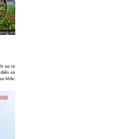
ới sự ra
 điển và
 sự khắc