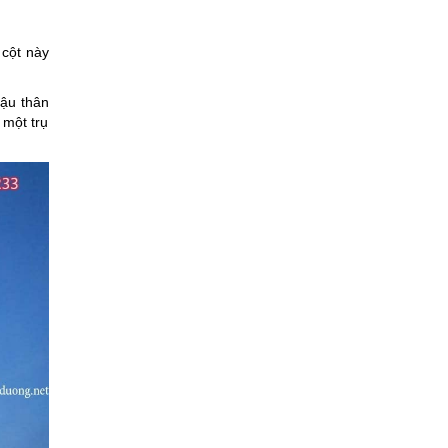
 cột này
hậu thân
 một trụ