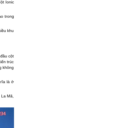
ột Ionic
ào trong
hiều khu
 đầu cột
iến trúc
ng không
rĩa là ở
a La Mã,