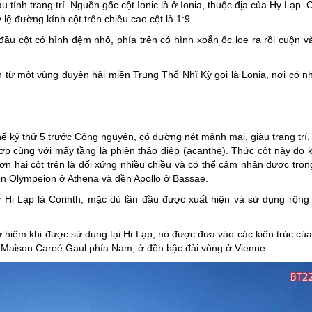
tính trang trí. Nguồn gốc cột Ionic là ở Ionia, thuộc địa của Hy Lạp. C
 lệ đường kính cột trên chiều cao cột là 1:9.
 đầu cột có hình đệm nhỏ, phía trên có hình xoắn ốc loe ra rồi cuộn v
ồn từ một vùng duyên hải miền Trung Thổ Nhĩ Kỳ gọi là Lonia, nơi có n
thế kỷ thứ 5 trước Công nguyên, có đường nét mảnh mai, giàu trang trí,
hợp cùng với mấy tầng là phiên thảo diệp (acanthe). Thức cột này do k
ơn hai cột trên là đối xứng nhiều chiều và có thể cảm nhận được tro
 đền Olympeion ở Athena và đền Apollo ở Bassae.
ở Hi Lạp là Corinth, mặc dù lần đầu được xuất hiện và sử dụng rộng 
ự hiếm khi được sử dụng tại Hi Lạp, nó được đưa vào các kiến trúc củ
ở Maison Careé Gaul phía Nam, ở đền bậc đài vòng ở Vienne.