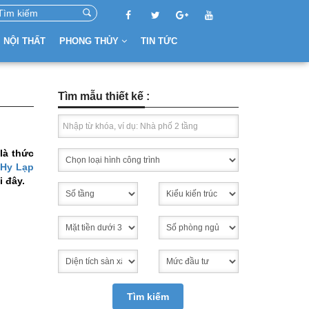
NỘI THẤT
PHONG THỦY
TIN TỨC
Tìm mẫu thiết kế :
là thức
 Hy Lạp
i đây.