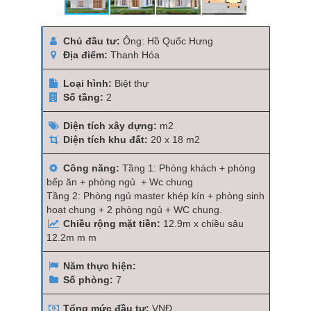
Chủ đầu tư:
Ông: Hồ Quốc Hưng
Địa điểm:
Thanh Hóa
Loại hình:
Biệt thự
Số tầng:
2
Diện tích xây dựng:
m2
Diện tích khu đất:
20 x 18 m2
Công năng:
Tầng 1: Phòng khách + phòng
bếp ăn + phòng ngủ + Wc chung
Tầng 2: Phòng ngủ master khép kín + phòng sinh
hoạt chung + 2 phòng ngủ + WC chung.
Chiều rộng mặt tiền:
12.9m x chiều sâu
12.2m m m
Năm thực hiện:
Số phòng:
7
Tổng mức đầu tư:
VNĐ