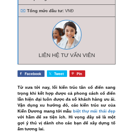
Tổng mức đầu tư:
VNĐ
LIÊN HỆ TƯ VẤN VIÊN
Facebook
Tweet
Pin
Từ xưa tới nay, lối kiến trúc tân cổ điển sang
trọng khi kết hợp được cả phong cách cổ điển
lẫn hiện đại luôn được đa số khách hàng ưu ái.
Vận dụng xu hướng đó, các kiến trúc sư của
Kiến Dương mang tới mẫu
biệt thự mái thái đẹp
với hầm để xe tiện ích. Hi vọng đây sẽ là một
gợi ý thú vị dành cho các bạn để xây dựng tổ
ấm tương lai.