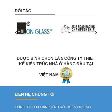
ĐỐI TÁC
ĐƯỢC BÌNH CHỌN LÀ 5 CÔNG TY THIẾT
KẾ KIẾN TRÚC NHÀ Ở HÀNG ĐẦU TẠI
VIỆT NAM
LIÊN HỆ CHÚNG TÔI
CÔNG TY CỔ PHẦN KIẾN TRÚC KIẾN DƯƠNG