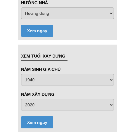
HƯỚNG NHÀ
Xem ngay
XEM TUỔI XÂY DỰNG
NĂM SINH GIA CHỦ
NĂM XÂY DỰNG
Xem ngay