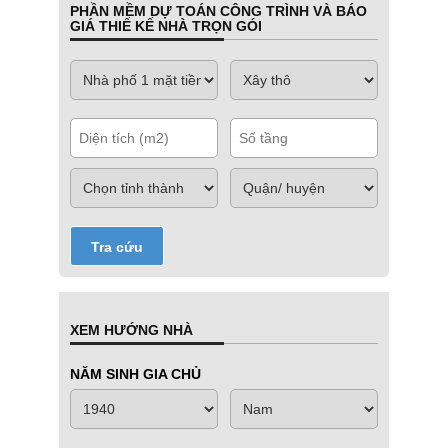
PHẦN MỀM DỰ TOÁN CÔNG TRÌNH VÀ BÁO
GIÁ THIẾ KẾ NHÀ TRỌN GÓI
Tra cứu
XEM HƯỚNG NHÀ
NĂM SINH GIA CHỦ