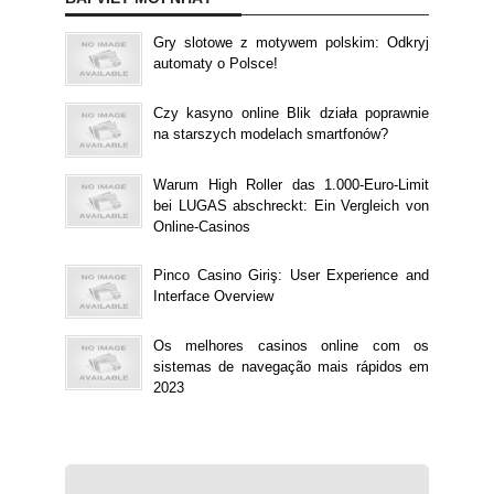
Gry slotowe z motywem polskim: Odkryj
automaty o Polsce!
Czy kasyno online Blik działa poprawnie
na starszych modelach smartfonów?
Warum High Roller das 1.000-Euro-Limit
bei LUGAS abschreckt: Ein Vergleich von
Online-Casinos
Pinco Casino Giriş: User Experience and
Interface Overview
Os melhores casinos online com os
sistemas de navegação mais rápidos em
2023