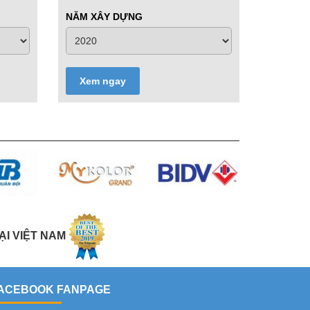
NĂM XÂY DỰNG
Xem ngay
ẠI VIỆT NAM
ACEBOOK FANPAGE