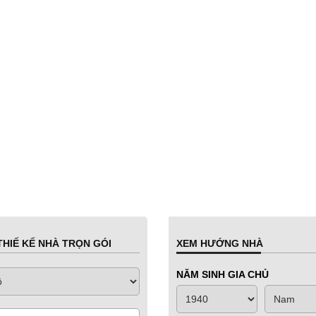
HIẾ KẾ NHÀ TRỌN GÓI
XEM HƯỚNG NHÀ
NĂM SINH GIA CHỦ