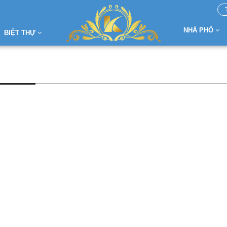
NHÀ PHỐ
BIỆT THỰ