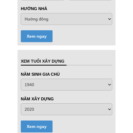
HƯỚNG NHÀ
Xem ngay
XEM TUỔI XÂY DỰNG
NĂM SINH GIA CHỦ
NĂM XÂY DỰNG
Xem ngay