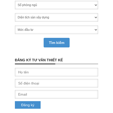
ĐĂNG KÝ TƯ VÂN THIẾT KẾ