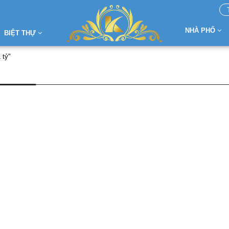
NHÀ PHỐ
BIỆT THỰ
 tỷ"