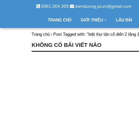
0981.004.369
kienduong.jscvn@gmail.com
TRANG CHỦ
GIỚI THIỆU
LÂU ĐÀI
Trang chủ
›
Post Tagged with: "biệt thự tân cổ điển 2 tầng 1
KHÔNG CÓ BÀI VIẾT NÀO