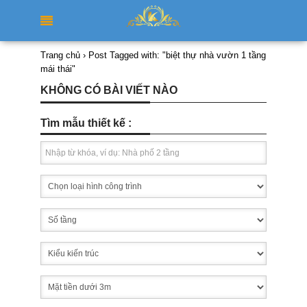
Trang chủ
›
Post Tagged with: "biệt thự nhà vườn 1 tầng
mái thái"
KHÔNG CÓ BÀI VIẾT NÀO
Tìm mẫu thiết kế :