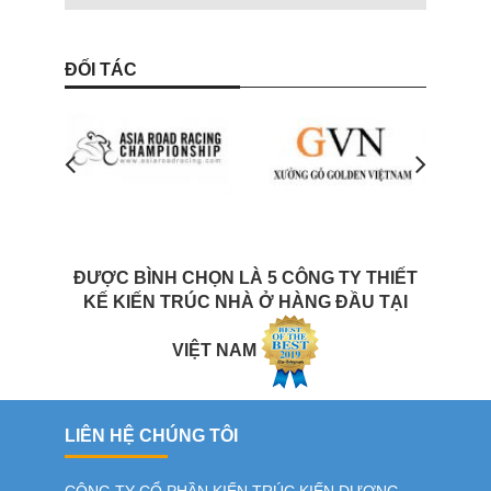
ĐỐI TÁC
ĐƯỢC BÌNH CHỌN LÀ 5 CÔNG TY THIẾT
KẾ KIẾN TRÚC NHÀ Ở HÀNG ĐẦU TẠI
VIỆT NAM
LIÊN HỆ CHÚNG TÔI
CÔNG TY CỔ PHẦN KIẾN TRÚC KIẾN DƯƠNG