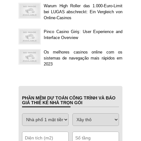
Warum High Roller das 1.000-Euro-Limit
bei LUGAS abschreckt: Ein Vergleich von
Online-Casinos
Pinco Casino Giriş: User Experience and
Interface Overview
Os melhores casinos online com os
sistemas de navegação mais rápidos em
2023
PHẦN MỀM DỰ TOÁN CÔNG TRÌNH VÀ BÁO
GIÁ THIẾ KẾ NHÀ TRỌN GÓI