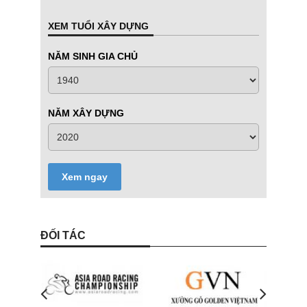
XEM TUỔI XÂY DỰNG
NĂM SINH GIA CHỦ
NĂM XÂY DỰNG
Xem ngay
ĐỐI TÁC