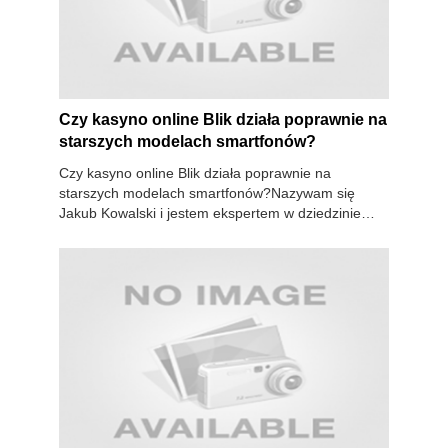
Czy kasyno online Blik działa poprawnie na
starszych modelach smartfonów?
Czy kasyno online Blik działa poprawnie na
starszych modelach smartfonów?Nazywam się
Jakub Kowalski i jestem ekspertem w dziedzinie
hazardu online oraz płatności mobilnych.
Odpowiadając na...