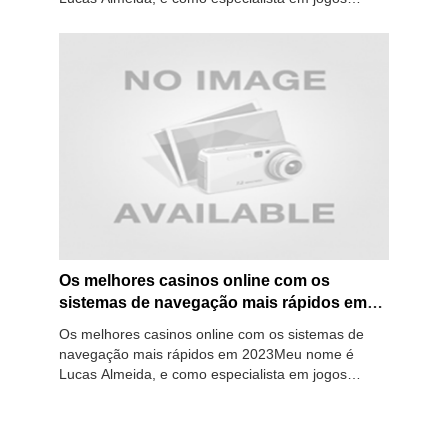
online, venho compartilhar...
Os melhores casinos online com os
sistemas de navegação mais rápidos em
2023
Os melhores casinos online com os sistemas de
navegação mais rápidos em 2023Meu nome é
Lucas Almeida, e como especialista em jogos
online, venho compartilhar...