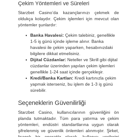
Çekim Yöntemleri ve Süreleri
Starzbet Casino’da kazançlarınızı çekmek de
oldukça kolaydır. Çekim işlemleri için mevcut olan
yöntemler şunlardır:
Banka Havalesi:
Çekim talebiniz, genellikle
1-5 iş günü içinde işleme alınır. Banka
havalesi ile çekim yaparken, hesabınızdaki
bilgilere dikkat etmelisiniz.
Dijital Cüzdanlar:
Neteller ve Skrill gibi dijital
cüzdanlar üzerinden yapılan çekim işlemleri
genellikle 1-24 saat içinde gerçekleşir.
Kredi/Banka Kartları:
Kredi kartınızla çekim
yapmak isterseniz, bu işlem de 1-3 iş günü
sürebilir.
Seçeneklerin Güvenilirliği
Starzbet Casino, kullanıcılarının güvenliğini ön
planda tutmaktadır. Tüm para yatırma ve çekim
yöntemleri, endüstri standartlarına uygun olarak
şifrelenmiş ve güvenlik önlemleri alınmıştır. Şirket,
lisanslı bir operatör olarak, kullanıcı verilerini