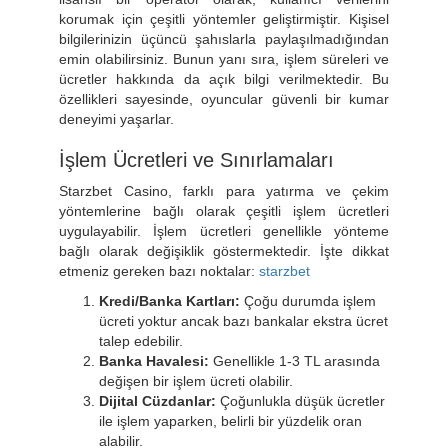
korumak için çeşitli yöntemler geliştirmiştir. Kişisel
bilgilerinizin üçüncü şahıslarla paylaşılmadığından
emin olabilirsiniz. Bunun yanı sıra, işlem süreleri ve
ücretler hakkında da açık bilgi verilmektedir. Bu
özellikleri sayesinde, oyuncular güvenli bir kumar
deneyimi yaşarlar.
İşlem Ücretleri ve Sınırlamaları
Starzbet Casino, farklı para yatırma ve çekim
yöntemlerine bağlı olarak çeşitli işlem ücretleri
uygulayabilir. İşlem ücretleri genellikle yönteme
bağlı olarak değişiklik göstermektedir. İşte dikkat
etmeniz gereken bazı noktalar:
starzbet
Kredi/Banka Kartları:
Çoğu durumda işlem
ücreti yoktur ancak bazı bankalar ekstra ücret
talep edebilir.
Banka Havalesi:
Genellikle 1-3 TL arasında
değişen bir işlem ücreti olabilir.
Dijital Cüzdanlar:
Çoğunlukla düşük ücretler
ile işlem yaparken, belirli bir yüzdelik oran
alabilir.