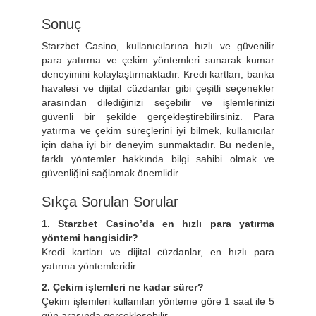
Sonuç
Starzbet Casino, kullanıcılarına hızlı ve güvenilir
para yatırma ve çekim yöntemleri sunarak kumar
deneyimini kolaylaştırmaktadır. Kredi kartları, banka
havalesi ve dijital cüzdanlar gibi çeşitli seçenekler
arasından dilediğinizi seçebilir ve işlemlerinizi
güvenli bir şekilde gerçekleştirebilirsiniz. Para
yatırma ve çekim süreçlerini iyi bilmek, kullanıcılar
için daha iyi bir deneyim sunmaktadır. Bu nedenle,
farklı yöntemler hakkında bilgi sahibi olmak ve
güvenliğini sağlamak önemlidir.
Sıkça Sorulan Sorular
1. Starzbet Casino’da en hızlı para yatırma
yöntemi hangisidir?
Kredi kartları ve dijital cüzdanlar, en hızlı para
yatırma yöntemleridir.
2. Çekim işlemleri ne kadar sürer?
Çekim işlemleri kullanılan yönteme göre 1 saat ile 5
gün arasında gerçekleşebilir.