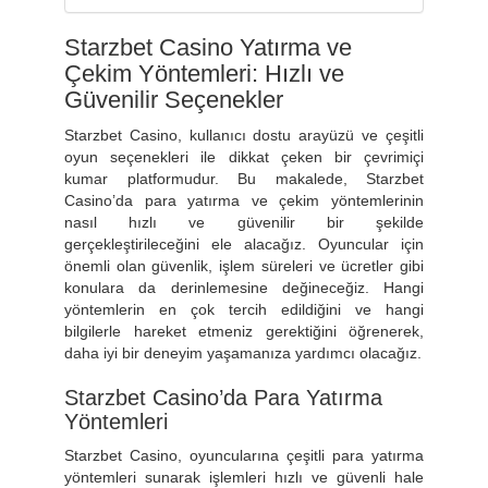
Starzbet Casino Yatırma ve
Çekim Yöntemleri: Hızlı ve
Güvenilir Seçenekler
Starzbet Casino, kullanıcı dostu arayüzü ve çeşitli
oyun seçenekleri ile dikkat çeken bir çevrimiçi
kumar platformudur. Bu makalede, Starzbet
Casino’da para yatırma ve çekim yöntemlerinin
nasıl hızlı ve güvenilir bir şekilde
gerçekleştirileceğini ele alacağız. Oyuncular için
önemli olan güvenlik, işlem süreleri ve ücretler gibi
konulara da derinlemesine değineceğiz. Hangi
yöntemlerin en çok tercih edildiğini ve hangi
bilgilerle hareket etmeniz gerektiğini öğrenerek,
daha iyi bir deneyim yaşamanıza yardımcı olacağız.
Starzbet Casino’da Para Yatırma
Yöntemleri
Starzbet Casino, oyuncularına çeşitli para yatırma
yöntemleri sunarak işlemleri hızlı ve güvenli hale