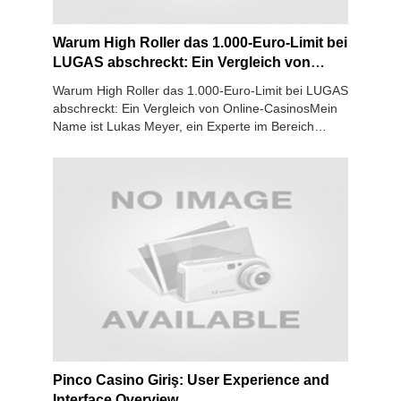
Warum High Roller das 1.000-Euro-Limit bei
LUGAS abschreckt: Ein Vergleich von
Online-Casinos
Warum High Roller das 1.000-Euro-Limit bei LUGAS
abschreckt: Ein Vergleich von Online-CasinosMein
Name ist Lukas Meyer, ein Experte im Bereich
Online-Glücksspiel und Casino-Bewertungen. In
diesem...
Pinco Casino Giriş: User Experience and
Interface Overview