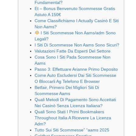
Fundamental?
Et – Bonus Benvenuto Scommesse Gratis
Astuto A 150€
Come Classifichiamo I Actually Casinò E Siti
Non Aams?
I Siti Scommesse Non Aams/adm Sono
Legali?
I Siti Di Scommesse Non Aams Sono Sicuri?
Valutazioni Fatte Da Esperti Del Settore
Cosa Sono I Siti Pada Scommesse Non
Aams
Passo 3: Effettuare Arianne Primo Deposito
Come Auto Escludersi Dai Siti Scommesse
O Bloccarli Ag Telefono E Browser
Betfair, Primero Dei Migliori Siti Di
Scommesse Aams
Quali Metodi Di Pagamento Sono Accettati
Nei Casinò Senza Licenza Italiana?
Quali Sono Stati I Primi Bookmakers
Throughout Italia A Ricevere La Licenza
Adm?
Tutto Sui Siti Scommesse” “aams 2025