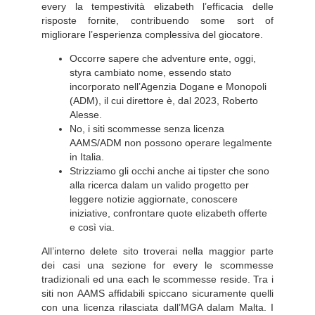
every la tempestività elizabeth l’efficacia delle
risposte fornite, contribuendo some sort of
migliorare l’esperienza complessiva del giocatore.
Occorre sapere che adventure ente, oggi,
styra cambiato nome, essendo stato
incorporato nell’Agenzia Dogane e Monopoli
(ADM), il cui direttore è, dal 2023, Roberto
Alesse.
No, i siti scommesse senza licenza
AAMS/ADM non possono operare legalmente
in Italia.
Strizziamo gli occhi anche ai tipster che sono
alla ricerca dalam un valido progetto per
leggere notizie aggiornate, conoscere
iniziative, confrontare quote elizabeth offerte
e così via.
All’interno delete sito troverai nella maggior parte
dei casi una sezione for every le scommesse
tradizionali ed una each le scommesse reside. Tra i
siti non AAMS affidabili spiccano sicuramente quelli
con una licenza rilasciata dall’MGA dalam Malta. I