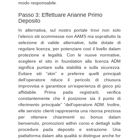
modo responsabile.
Passo 3: Effettuare Arianne Primo
Deposito
In alternativa, sul nostro portale trovi non solo
l’elenco siti scommesse non AAMS ma soprattutto la
selezione di valide alternative, tutte dotate di
regolare licenza, per potenziare così il livello dalam
protezione e legalità. Con le nuove normative,
scegliere el sito in foundation alla licenza ADM
significa puntare sulla stabilità e sulla sicurezza.
Evitare siti “skin” e preferire quelli principali
dell’operatore riduce il pericolo di chiusura
improvvisa e garantisce un’esperienza di gioco più
affidabile. Prima pada registrarti, verifica
constantemente che il posizione sia il punto di
riferimento principale” “dell’operatore ADM. Inoltre,
elle servizio clienti rappresenta una risorsa preziosa
per ottenere chiarimenti su bonus dalam
benvenuto, promozioni within corso e dettagli sulle
procedure pada deposito e estrazione. Una
piattaforma dalam alta qualità si distingue anche for