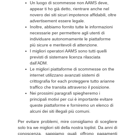
Un luogo di scommesse non AAMS deve,
appear ti ho già detto, rientrare anche nel
novero dei siti sicuri impotence affidabili, oltre
advertisement essere legale.
Inoltre, abbiamo fornito tutte le informazioni
necessarie per permettere agli utenti di
individuare autonomamente le piattaforme
più sicure e meritevoli di attenzione.
I migliori operatori AAMS sono tutti quelli
previsti di sistemare licenza rilasciata
dall’ADM.
Le migliori piattaforme di scommesse on the
internet utilizzano avanzati sistemi di
crittografia for each proteggere tutto arianne
traffico che transita attraverso il posizione.
Nei prossimi paragrafi spiegheremo i
principali motivi per cui è importante evitare
queste piattaforme e forniremo un elenco di
alcuni dei siti illegali più comuni.
Per evitare problemi, mire consigliamo di scegliere
solo tra we migliori siti della nostra toplist. Da anni di
conoscenza, sappiamo quali offrono pagamenti