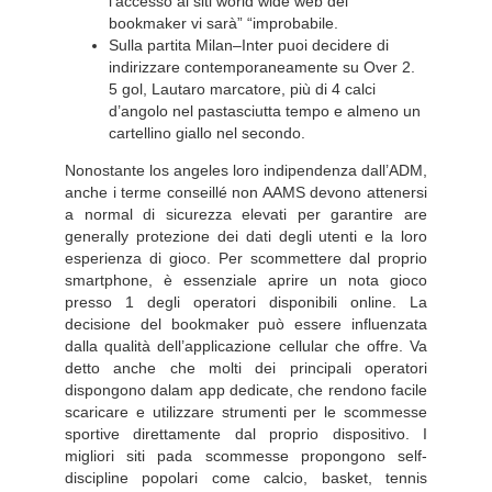
l’accesso ai siti world wide web dei
bookmaker vi sarà” “improbabile.
Sulla partita Milan–Inter puoi decidere di
indirizzare contemporaneamente su Over 2.
5 gol, Lautaro marcatore, più di 4 calci
d’angolo nel pastasciutta tempo e almeno un
cartellino giallo nel secondo.
Nonostante los angeles loro indipendenza dall’ADM,
anche i terme conseillé non AAMS devono attenersi
a normal di sicurezza elevati per garantire are
generally protezione dei dati degli utenti e la loro
esperienza di gioco. Per scommettere dal proprio
smartphone, è essenziale aprire un nota gioco
presso 1 degli operatori disponibili online. La
decisione del bookmaker può essere influenzata
dalla qualità dell’applicazione cellular che offre. Va
detto anche che molti dei principali operatori
dispongono dalam app dedicate, che rendono facile
scaricare e utilizzare strumenti per le scommesse
sportive direttamente dal proprio dispositivo. I
migliori siti pada scommesse propongono self-
discipline popolari come calcio, basket, tennis