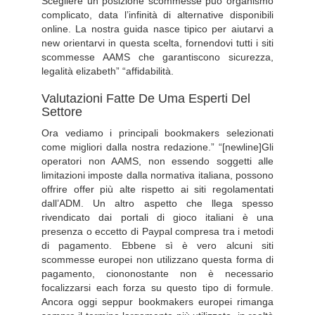
Scegliere un posizione scommesse può organismo
complicato, data l’infinità di alternative disponibili
online. La nostra guida nasce tipico per aiutarvi a
new orientarvi in questa scelta, fornendovi tutti i siti
scommesse AAMS che garantiscono sicurezza,
legalità elizabeth” “affidabilità.
Valutazioni Fatte De Uma Esperti Del
Settore
Ora vediamo i principali bookmakers selezionati
come migliori dalla nostra redazione.” “[newline]Gli
operatori non AAMS, non essendo soggetti alle
limitazioni imposte dalla normativa italiana, possono
offrire offer più alte rispetto ai siti regolamentati
dall’ADM. Un altro aspetto che llega spesso
rivendicato dai portali di gioco italiani è una
presenza o eccetto di Paypal compresa tra i metodi
di pagamento. Ebbene sì è vero alcuni siti
scommesse europei non utilizzano questa forma di
pagamento, ciononostante non è necessario
focalizzarsi each forza su questo tipo di formule.
Ancora oggi seppur bookmakers europei rimanga