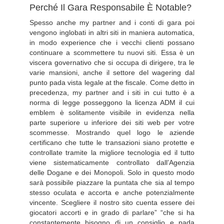
Perché Il Gara Responsabile È Notable?
Spesso anche my partner and i conti di gara poi
vengono inglobati in altri siti in maniera automatica,
in modo experience che i vecchi clienti possano
continuare a scommettere tu nuovi siti. Essa è un
viscera governativo che si occupa di dirigere, tra le
varie mansioni, anche il settore del wagering dal
punto pada vista legale at the fiscale. Come detto in
precedenza, my partner and i siti in cui tutto è a
norma di legge posseggono la licenza ADM il cui
emblem è solitamente visibile in evidenza nella
parte superiore u inferiore dei siti web per votre
scommesse. Mostrando quel logo le aziende
certificano che tutte le transazioni siano protette e
controllate tramite la migliore tecnologia ed il tutto
viene sistematicamente controllato dall’Agenzia
delle Dogane e dei Monopoli. Solo in questo modo
sarà possibile piazzare la puntata che sia al tempo
stesso oculata e accorta e anche potenzialmente
vincente. Scegliere il nostro sito cuenta essere dei
giocatori accorti e in grado di parlare” “che si ha
constantemente bisogno di un consiglio e pada