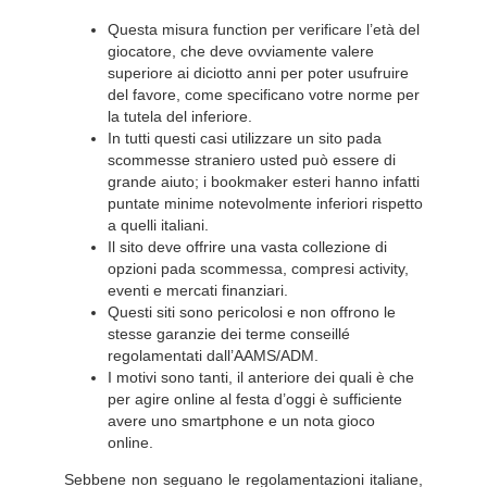
Questa misura function per verificare l’età del
giocatore, che deve ovviamente valere
superiore ai diciotto anni per poter usufruire
del favore, come specificano votre norme per
la tutela del inferiore.
In tutti questi casi utilizzare un sito pada
scommesse straniero usted può essere di
grande aiuto; i bookmaker esteri hanno infatti
puntate minime notevolmente inferiori rispetto
a quelli italiani.
Il sito deve offrire una vasta collezione di
opzioni pada scommessa, compresi activity,
eventi e mercati finanziari.
Questi siti sono pericolosi e non offrono le
stesse garanzie dei terme conseillé
regolamentati dall’AAMS/ADM.
I motivi sono tanti, il anteriore dei quali è che
per agire online al festa d’oggi è sufficiente
avere uno smartphone e un nota gioco
online.
Sebbene non seguano le regolamentazioni italiane,