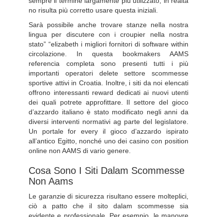
sempre il termine largamente più utilizzato, in realtà
no risulta più corretto usare questa iniziali.
Sarà possibile anche trovare stanze nella nostra
lingua per discutere con i croupier nella nostra
stato” “elizabeth i migliori fornitori di software within
circolazione. In questa bookmakers AAMS
referencia completa sono presenti tutti i più
importanti operatori delete settore scommesse
sportive attivi in Croatia. Inoltre, i siti da noi elencati
offrono interessanti reward dedicati ai nuovi utenti
dei quali potrete approfittare. Il settore del gioco
d’azzardo italiano è stato modificato negli anni da
diversi interventi normativi ag parte del legislatore.
Un portale for every il gioco d’azzardo ispirato
all’antico Egitto, nonché uno dei casino con position
online non AAMS di vario genere.
Cosa Sono I Siti Dalam Scommesse
Non Aams
Le garanzie di sicurezza risultano essere molteplici,
ciò a patto che il sito dalam scommesse sia
evidente e professionale. Per esempio, le manovre