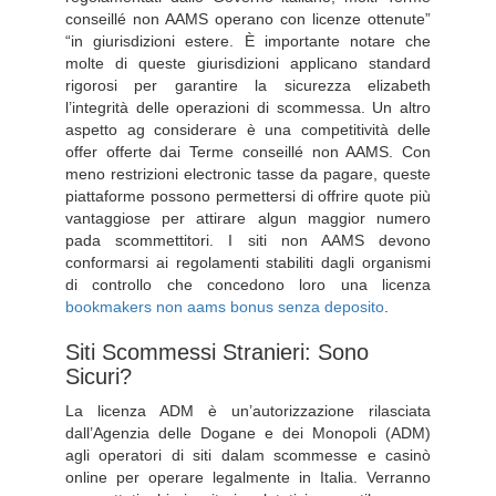
conseillé non AAMS operano con licenze ottenute”
“in giurisdizioni estere. È importante notare che
molte di queste giurisdizioni applicano standard
rigorosi per garantire la sicurezza elizabeth
l’integrità delle operazioni di scommessa. Un altro
aspetto ag considerare è una competitività delle
offer offerte dai Terme conseillé non AAMS. Con
meno restrizioni electronic tasse da pagare, queste
piattaforme possono permettersi di offrire quote più
vantaggiose per attirare algun maggior numero
pada scommettitori. I siti non AAMS devono
conformarsi ai regolamenti stabiliti dagli organismi
di controllo che concedono loro una licenza
bookmakers non aams bonus senza deposito
.
Siti Scommessi Stranieri: Sono
Sicuri?
La licenza ADM è un’autorizzazione rilasciata
dall’Agenzia delle Dogane e dei Monopoli (ADM)
agli operatori di siti dalam scommesse e casinò
online per operare legalmente in Italia. Verranno