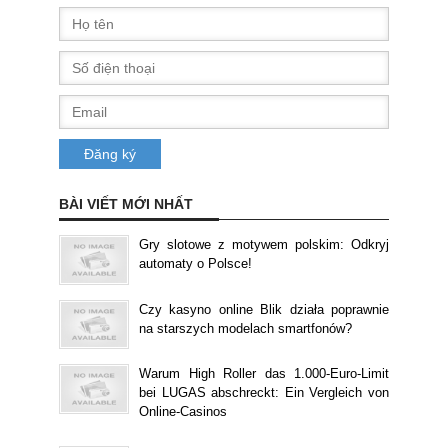
BÀI VIẾT MỚI NHẤT
Gry slotowe z motywem polskim: Odkryj
automaty o Polsce!
Czy kasyno online Blik działa poprawnie
na starszych modelach smartfonów?
Warum High Roller das 1.000-Euro-Limit
bei LUGAS abschreckt: Ein Vergleich von
Online-Casinos