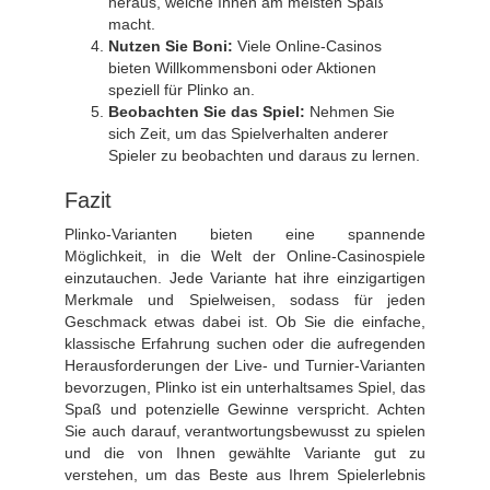
heraus, welche Ihnen am meisten Spaß
macht.
Nutzen Sie Boni:
Viele Online-Casinos
bieten Willkommensboni oder Aktionen
speziell für Plinko an.
Beobachten Sie das Spiel:
Nehmen Sie
sich Zeit, um das Spielverhalten anderer
Spieler zu beobachten und daraus zu lernen.
Fazit
Plinko-Varianten bieten eine spannende
Möglichkeit, in die Welt der Online-Casinospiele
einzutauchen. Jede Variante hat ihre einzigartigen
Merkmale und Spielweisen, sodass für jeden
Geschmack etwas dabei ist. Ob Sie die einfache,
klassische Erfahrung suchen oder die aufregenden
Herausforderungen der Live- und Turnier-Varianten
bevorzugen, Plinko ist ein unterhaltsames Spiel, das
Spaß und potenzielle Gewinne verspricht. Achten
Sie auch darauf, verantwortungsbewusst zu spielen
und die von Ihnen gewählte Variante gut zu
verstehen, um das Beste aus Ihrem Spielerlebnis