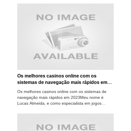
Os melhores casinos online com os
sistemas de navegação mais rápidos em
2023
Os melhores casinos online com os sistemas de
navegação mais rápidos em 2023Meu nome é
Lucas Almeida, e como especialista em jogos
online, venho compartilhar...