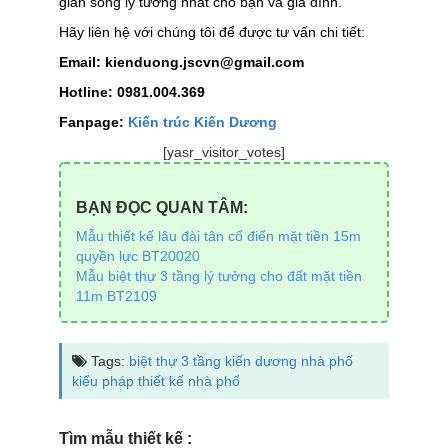
gian sống lý tưởng nhất cho bạn và gia đình.
Hãy liên hệ với chúng tôi để được tư vấn chi tiết:
Email: kienduong.jscvn@gmail.com
Hotline: 0981.004.369
Fanpage:
Kiến trúc Kiến Dương
[yasr_visitor_votes]
BẠN ĐỌC QUAN TÂM:
Mẫu thiết kế lâu đài tân cổ điển mặt tiền 15m
quyền lực BT20020
Mẫu biệt thự 3 tầng lý tưởng cho đất mặt tiền
11m BT2109
Tags:
biệt thự 3 tầng
kiến dương
nhà phố
kiểu pháp
thiết kế nhà phố
Tìm mẫu thiết kế :