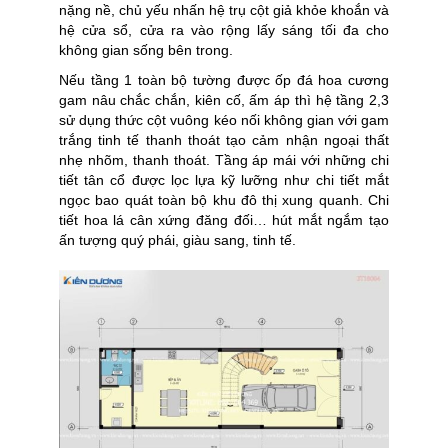
nặng nề, chủ yếu nhấn hệ trụ cột giả khỏe khoắn và
hệ cửa sổ, cửa ra vào rộng lấy sáng tối đa cho
không gian sống bên trong.
Nếu tầng 1 toàn bộ tường được ốp đá hoa cương
gam nâu chắc chắn, kiên cố, ấm áp thì hệ tầng 2,3
sử dụng thức cột vuông kéo nối không gian với gam
trắng tinh tế thanh thoát tạo cảm nhận ngoại thất
nhẹ nhõm, thanh thoát. Tầng áp mái với những chi
tiết tân cổ được lọc lựa kỹ lưỡng như chi tiết mắt
ngọc bao quát toàn bộ khu đô thị xung quanh. Chi
tiết hoa lá cân xứng đăng đối… hút mắt ngắm tạo
ấn tượng quý phái, giàu sang, tinh tế.