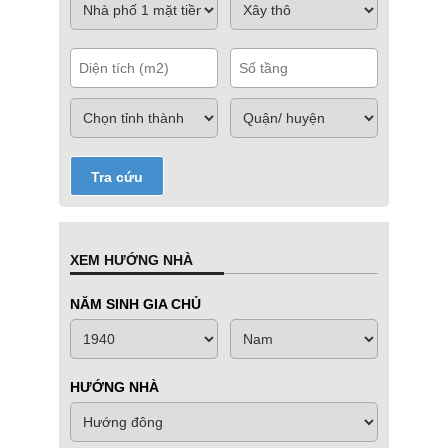
Tra cứu
XEM HƯỚNG NHÀ
NĂM SINH GIA CHỦ
HƯỚNG NHÀ