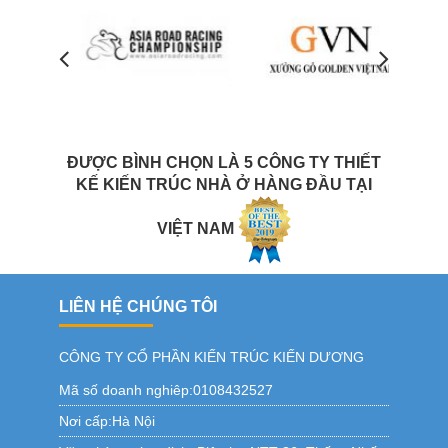
ĐƯỢC BÌNH CHỌN LÀ 5 CÔNG TY THIẾT
KẾ KIẾN TRÚC NHÀ Ở HÀNG ĐẦU TẠI
VIỆT NAM
LIÊN HỆ CHÚNG TÔI
CÔNG TY CỔ PHẦN KIẾN TRÚC KIẾN DƯƠNG
Mã số doanh nghiêp:0108432527
Nơi cấp:Hà Nội