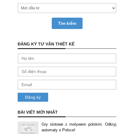
ĐĂNG KÝ TƯ VÂN THIẾT KẾ
BÀI VIẾT MỚI NHẤT
Gry slotowe z motywem polskim: Odkryj
automaty o Polsce!