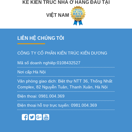
KẾ KIẾN TRÚC NHÀ Ở HÀNG ĐẦU TẠI
VIỆT NAM
LIÊN HỆ CHÚNG TÔI
CÔNG TY CỔ PHẦN KIẾN TRÚC KIẾN DƯƠNG
Mã số doanh nghiêp:0108432527
Nơi cấp:Hà Nội
Văn phòng giao dịch:
Biệt thự NTT 36, Thống Nhất
Complex, 82 Nguyễn Tuân, Thanh Xuân, Hà Nội
Điện thoại:
0981.004.369
Điện thoại hỗ trợ trực tuyến:
0981.004.369