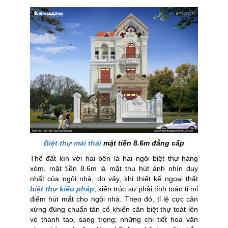
Biệt thự mái thái
mặt tiền 8.6m đẳng cấp
Thế đất kín với hai bên là hai ngôi biệt thự hàng
xóm, mặt tiền 8.6m là mặt thu hút ánh nhìn duy
nhất của ngôi nhà, do vậy, khi thiết kế ngoại thất
biệt thự kiểu pháp
, kiến trúc sư phải tính toán tỉ mỉ
điểm hút mắt cho ngôi nhà. Theo đó, tỉ lệ cực cân
xứng đúng chuẩn tân cổ khiến căn biệt thự toát lên
vẻ thanh tao, sang trọng; những chi tiết hoa văn