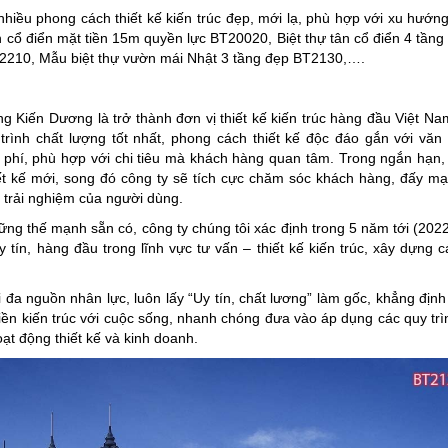
 nhiều phong cách thiết kế kiến trúc đẹp, mới lạ, phù hợp với xu hướn
n cổ điển mặt tiền 15m quyền lực BT20020, Biệt thự tân cổ điển 4 tầng 
2210, Mẫu biệt thự vườn mái Nhật 3 tầng đẹp BT2130,….
 Kiến Dương là trở thành đơn vị thiết kế kiến trúc hàng đầu Việt N
ình chất lượng tốt nhất, phong cách thiết kế độc đáo gắn với văn 
hi phí, phù hợp với chi tiêu mà khách hàng quan tâm. Trong ngắn hạn,
iết kế mới, song đó công ty sẽ tích cực chăm sóc khách hàng, đấy m
 trải nghiệm của người dùng.
ững thế mạnh sẵn có, công ty chúng tôi xác định trong 5 năm tới (202
tín, hàng đầu trong lĩnh vực tư vấn – thiết kế kiến trúc, xây dựng 
i đa nguồn nhân lực, luôn lấy “Uy tín, chất lương” làm gốc, khẳng địn
liền kiến trúc với cuộc sống, nhanh chóng đưa vào áp dụng các quy tr
ạt động thiết kế và kinh doanh.