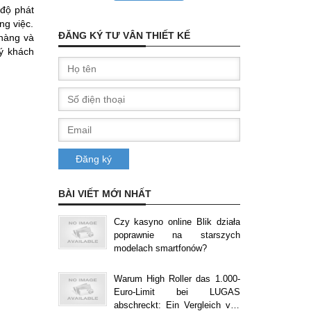
 độ phát
ng việc.
ĐĂNG KÝ TƯ VÂN THIẾT KẾ
hàng và
uý khách
BÀI VIẾT MỚI NHẤT
Czy kasyno online Blik działa
poprawnie na starszych
modelach smartfonów?
Warum High Roller das 1.000-
Euro-Limit bei LUGAS
abschreckt: Ein Vergleich von