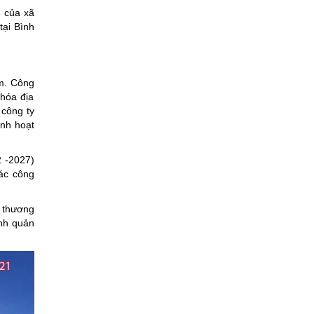
g của xã
tại Bình
am. Công
hóa địa
 công ty
ạnh hoạt
2 -2027)
các công
h thương
ình quản