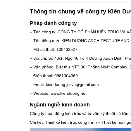
Thông tin chung về công ty Kiến D
Pháp danh công ty
– Tên công ty: CÔNG TY CỔ PHẦN KIẾN TRÚC VÀ
– Tên tiếng anh: KIEN DUONG ARCHITECTURE A
– Mã số thuế: 108432527
– Địa chỉ: Số 40/1, Ngõ 46 Tổ 4 Đường Xuân Đỉnh, P
– Văn phòng: Biệt thự NTT 36, Thống Nhất Complex, 
– Điện thoại: 0981004369
– Email: kienduong,jscvn@gmail.com
– Website: www.kienduong.net
Ngành nghề kinh doanh
Công ty hoạt động kiến trúc và tư vấn kỹ thuật có liên
Chi tiết: Thiết kế kiến trúc công trình – Thiết kế nội n