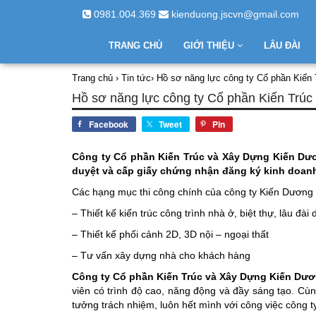
0981.004.369
kienduong.jscvn@gmail.com
TRANG CHỦ
GIỚI THIỆU
LÂU ĐÀI
Trang chủ
›
Tin tức
›
Hồ sơ năng lực công ty Cổ phần Kiến
Hồ sơ năng lực công ty Cổ phần Kiến Trú
Facebook
Tweet
Pin
Công ty Cổ phần Kiến Trúc và Xây Dựng Kiến Dư
duyệt và cấp giấy chứng nhận đăng ký kinh doan
Các hạng mục thi công chính của công ty Kiến Dương
– Thiết kế kiến trúc công trình nhà ở, biệt thự, lâu đà
– Thiết kế phối cảnh 2D, 3D nội – ngoại thất
– Tư vấn xây dựng nhà cho khách hàng
Công ty Cổ phần Kiến Trúc và Xây Dựng Kiến Dư
viên có trình độ cao, năng động và đầy sáng tạo. Cùn
tưởng trách nhiệm, luôn hết mình với công việc công ty