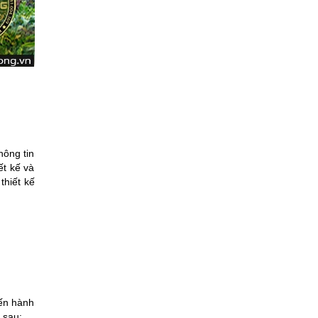
hông tin
ết kế và
thiết kế
iến hành
 sau: