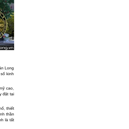
Văn Long
số kinh
 mỹ cao,
 đặt tại
hố, thiết
inh thần
h là tất