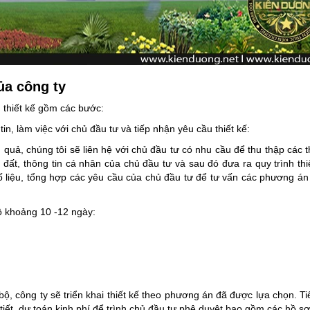
của công ty
 thiết kế gồm các bước:
n, làm việc với chủ đầu tư và tiếp nhận yêu cầu thiết kế:
u quả, chúng tôi sẽ liên hệ với chủ đầu tư có nhu cầu để thu thập các t
ất, thông tin cá nhân của chủ đầu tư và sau đó đưa ra quy trình thi
số liệu, tổng hợp các yêu cầu của chủ đầu tư để tư vấn các phương án 
bộ khoảng 10 -12 ngày:
bộ, công ty sẽ triển khai thiết kế theo phương án đã được lựa chọn. T
 tiết, dự toán kinh phí để trình chủ đầu tư phê duyệt bao gồm các hồ sơ