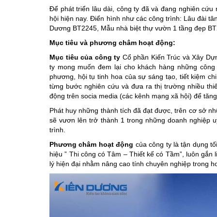
Để phát triển lâu dài, công ty đã và đang nghiên cứu
hội hiện nay. Điển hình như các công trình: Lâu đài tâ
Dương BT2245, Mẫu nhà biệt thự vườn 1 tầng đẹp BT
Mục tiêu và phương châm hoạt động:
Mục tiêu của công ty
Cổ phần Kiến Trúc và Xây Dựng
ty mong muốn đem lại cho khách hàng những công tr
phương, hội tụ tinh hoa của sự sáng tạo, tiết kiệm c
từng bước nghiên cứu và đưa ra thị trường nhiều th
động trên socia media (các kênh mạng xã hội) để tăng
Phát huy những thành tích đã đạt được, trên cơ sở nh
sẽ vươn lên trở thành 1 trong những doanh nghiệp uy 
trình.
Phương châm hoạt động
của công ty là tận dụng tố
hiệu ” Thi công có Tâm – Thiết kế có Tầm”, luôn gắn 
lý hiện đại nhằm nâng cao tính chuyên nghiệp trong ho