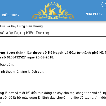
NHÀ PHỐ
BIỆT THỰ
 Trúc và Xây Dựng Kiến Dương
c và Xây Dựng Kiến Dương
ơng được thành lập được sở Kế hoạch và Đầu tư thành phố Hà 
h số 0108432527 ngày 20-09-2018.
 bao gồm:
i dinh thự, nhà hàng khách sạn,….
ơng
là đơn vị thiết kế kiến trúc đáng tin cậy cho mọi công trình với đội 
g với đó là bộ máy quản lý, lãnh đạo chuyên nghiệp để tạo ra tính độc
.