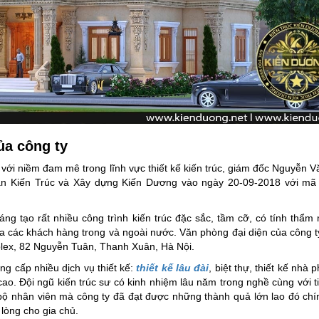
ủa công ty
 với niềm đam mê trong lĩnh vực thiết kế kiến trúc, giám đốc Nguyễn 
hần Kiến Trúc và Xây dựng Kiến Dương vào ngày 20-09-2018 với mã 
g tạo rất nhiều công trình kiến trúc đặc sắc, tầm cỡ, có tính thẩm
a các khách hàng trong và ngoài nước. Văn phòng đại diện của công ty
lex, 82 Nguyễn Tuân, Thanh Xuân, Hà Nội.
ng cấp nhiều dịch vụ thiết kế:
thiết kế lâu đài
, biệt thự, thiết kế nhà p
cao. Đội ngũ kiến trúc sư có kinh nhiệm lâu năm trong nghề cùng với t
bộ nhân viên mà công ty đã đạt được những thành quả lớn lao đó chín
 lòng cho gia chủ.