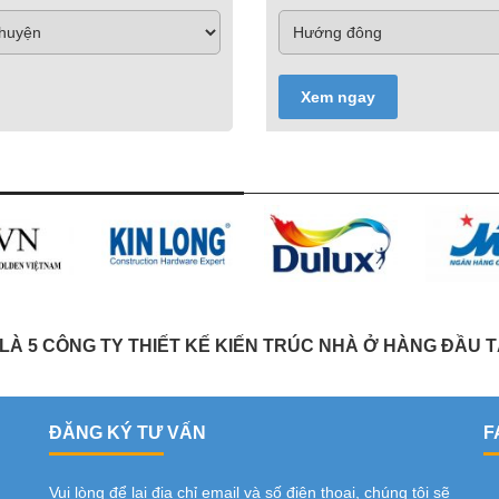
Xem ngay
À 5 CÔNG TY THIẾT KẾ KIẾN TRÚC NHÀ Ở HÀNG ĐẦU T
ĐĂNG KÝ TƯ VẤN
F
Vui lòng để lại địa chỉ email và số điện thoại, chúng tôi sẽ