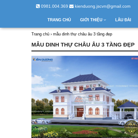
0981.004.369
kienduong.jscvn@gmail.com
TRANG CHỦ
GIỚI THIỆU
LÂU ĐÀI
Trang chủ
›
mẫu dinh thự châu âu 3 tầng đẹp
MẪU DINH THỰ CHÂU ÂU 3 TẦNG ĐẸP