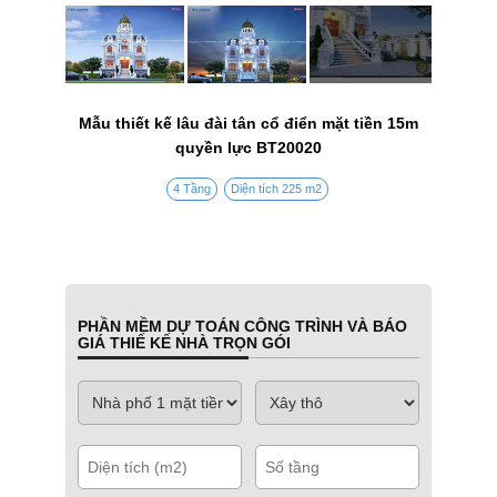
Mẫu thiết kế lâu đài tân cổ điển mặt tiền 15m
quyền lực BT20020
4 Tầng
Diện tích 225 m2
PHẦN MỀM DỰ TOÁN CÔNG TRÌNH VÀ BÁO
GIÁ THIẾ KẾ NHÀ TRỌN GÓI