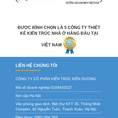
ĐƯỢC BÌNH CHỌN LÀ 5 CÔNG TY THIẾT
KẾ KIẾN TRÚC NHÀ Ở HÀNG ĐẦU TẠI
VIỆT NAM
LIÊN HỆ CHÚNG TÔI
CÔNG TY CỔ PHẦN KIẾN TRÚC KIẾN DƯƠNG
Mã số doanh nghiêp:0108432527
Nơi cấp:Hà Nội
Văn phòng giao dịch:
Biệt thự NTT 36, Thống Nhất
Complex, 82 Nguyễn Tuân, Thanh Xuân, Hà Nội
Điện thoại:
0981.004.369