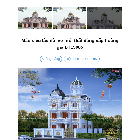
Mẫu siêu lâu đài với nội thất đẳng cấp hoàng
gia BT19085
3 tầng Tầng
Diện tích 1200m2 m2