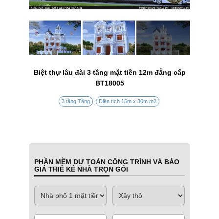
Biệt thự lâu đài 3 tầng mặt tiền 12m đẳng cấp
BT18005
3 tầng Tầng
Diện tích 15m x 30m m2
PHẦN MỀM DỰ TOÁN CÔNG TRÌNH VÀ BÁO
GIÁ THIẾ KẾ NHÀ TRỌN GÓI