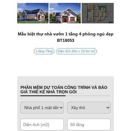
Mẫu biệt thự nhà vườn 1 tầng 4 phòng ngủ đẹp
BT18053
1 tầng Tầng
Diện tích 20m x 23.5m m2
PHẦN MỀM DỰ TOÁN CÔNG TRÌNH VÀ BÁO
GIÁ THIẾ KẾ NHÀ TRỌN GÓI