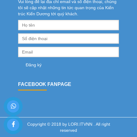
Vui lòng để lại địa chỉ email và số điện thoại, chúng
tôi sẽ cập nhật những tin tức quan trọng của Kiến
trúc Kiến Dương tới quý khách.
FACEBOOK FANPAGE
Copyright © 2018 by LORI.ITVNN . All right
reserved