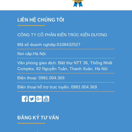
LIÊN HỆ CHÚNG TÔI
CÔNG TY CỔ PHẦN KIẾN TRÚC KIẾN DƯƠNG
Mã số doanh nghiêp:0108432527
Nơi cấp:Hà Nội
Văn phòng giao dịch:
Biệt thự NTT 36, Thống Nhất
Complex, 82 Nguyễn Tuân, Thanh Xuân, Hà Nội
Điện thoại:
0981.004.369
Điện thoại hỗ trợ trực tuyến:
0981.004.369
ĐĂNG KÝ TƯ VẤN