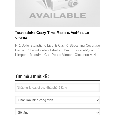
“statistiche Crazy Time Reside, Verifica Le
Vincite
N 1 Delle Statistiche Live & Casinò Streaming Coverage
Game ShowsContentTabella Dei ContenutiQual È
L'importo Massimo Che Posso Vincere Giocando A New
Crazy Time? Domande...
Tìm mẫu thiết kế :