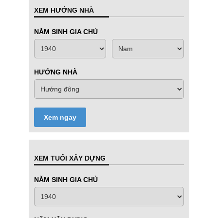
XEM HƯỚNG NHÀ
NĂM SINH GIA CHỦ
HƯỚNG NHÀ
Xem ngay
XEM TUỔI XÂY DỰNG
NĂM SINH GIA CHỦ