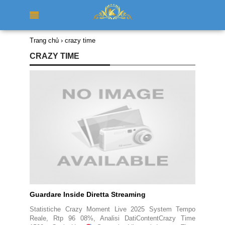
Trang chủ
›
crazy time
CRAZY TIME
Guardare Inside Diretta Streaming
Statistiche Crazy Moment Live 2025 System Tempo
Reale, Rtp 96 08%, Analisi DatiContentCrazy Time