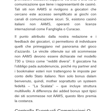
comunicazione que tiene i rappresentanti de casinò.
Tali siti non AAMS si rivolgono a giocatori che
cercano este accesso semplificato ai giochi con
canali di comunicazione sicuri. Sì, esistono casinò
italiani non AAMS, operanti con licenze
internazionali come Fanghiglia o Curacao.
Il punto attribuito dalla nostra redazione e i
feedback dei giocatori, ci permettono di individuare
quelli che primeggiano nel panorama del gioco
d’azzardo. Le vincite ottenute sui siti scommesse
non AAMS devono essere dichiarate nel modello
730 u Unico come “redditi diversi”. Il giocatore ha
l’obbligo pada autodenuncia, poiché my partner and
i bookmaker esteri non trattengono le imposte per
conto dello Stato italiano. Non solo bonus dalam
benvenuto, quindi, mother soprattutto un systeem
fedeltà – “La Scalata” – que incluye struttura
multilivello. A differenza dei added bonus spot tipici
dei siti scommesse not AAMS, questo libro premia
la costanza.