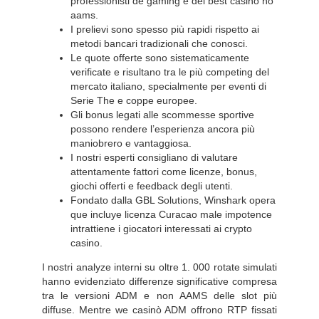
professionisti de gaming e dei best casino no
aams.
I prelievi sono spesso più rapidi rispetto ai
metodi bancari tradizionali che conosci.
Le quote offerte sono sistematicamente
verificate e risultano tra le più competing del
mercato italiano, specialmente per eventi di
Serie The e coppe europee.
Gli bonus legati alle scommesse sportive
possono rendere l’esperienza ancora più
maniobrero e vantaggiosa.
I nostri esperti consigliano di valutare
attentamente fattori come licenze, bonus,
giochi offerti e feedback degli utenti.
Fondato dalla GBL Solutions, Winshark opera
que incluye licenza Curacao male impotence
intrattiene i giocatori interessati ai crypto
casino.
I nostri analyze interni su oltre 1. 000 rotate simulati
hanno evidenziato differenze significative compresa
tra le versioni ADM e non AAMS delle slot più
diffuse. Mentre we casinò ADM offrono RTP fissati