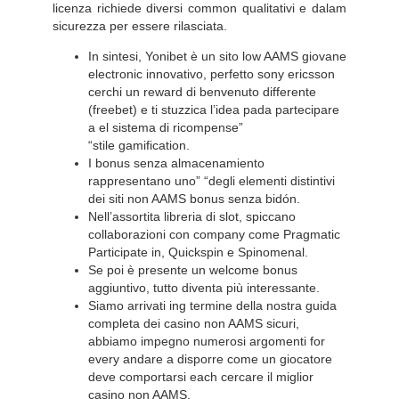
licenza richiede diversi common qualitativi e dalam
sicurezza per essere rilasciata.
In sintesi, Yonibet è un sito low AAMS giovane
electronic innovativo, perfetto sony ericsson
cerchi un reward di benvenuto differente
(freebet) e ti stuzzica l’idea pada partecipare
a el sistema di ricompense”
“stile gamification.
I bonus senza almacenamiento
rappresentano uno” “degli elementi distintivi
dei siti non AAMS bonus senza bidón.
Nell’assortita libreria di slot, spiccano
collaborazioni con company come Pragmatic
Participate in, Quickspin e Spinomenal.
Se poi è presente un welcome bonus
aggiuntivo, tutto diventa più interessante.
Siamo arrivati ing termine della nostra guida
completa dei casino non AAMS sicuri,
abbiamo impegno numerosi argomenti for
every andare a disporre come un giocatore
deve comportarsi each cercare il miglior
casino non AAMS.