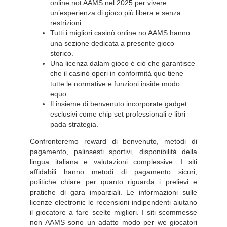
online not AAMS nel 2025 per vivere
un’esperienza di gioco più libera e senza
restrizioni.
Tutti i migliori casinò online no AAMS hanno
una sezione dedicata a presente gioco
storico.
Una licenza dalam gioco è ciò che garantisce
che il casinò operi in conformità que tiene
tutte le normative e funzioni inside modo
equo.
Il insieme di benvenuto incorporate gadget
esclusivi come chip set professionali e libri
pada strategia.
Confronteremo reward di benvenuto, metodi di
pagamento, palinsesti sportivi, disponibilità della
lingua italiana e valutazioni complessive. I siti
affidabili hanno metodi di pagamento sicuri,
politiche chiare per quanto riguarda i prelievi e
pratiche di gara imparziali. Le informazioni sulle
licenze electronic le recensioni indipendenti aiutano
il giocatore a fare scelte migliori. I siti scommesse
non AAMS sono un adatto modo per we giocatori