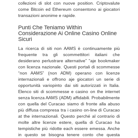
collezioni di slot con nuove position. Criptovalute
come Bitcoin ed Ethereum consentono ai giocatori
transazioni anonime e rapide.
Punti Che Teniamo Within
Considerazione Ai Online Casino Online
Sicuri
La ricerca di siti non AAMS è continuamente più
frequente tra gli scommettitori italiani che
desiderano perlustrare alternative” “aje bookmaker
con licenza nazionale. Questi portali di scommesse
“non AAMS” (non ADM) operano con licenze
internazionali e offrono aje giocatori un serie di
opportunità variopinto dai siti autorizzati in Italia.
Elenco siti di scommesse e casino on the internet
senza licenza AAMS (ADM) affidabili. Probabilmente
con quella del Curacao siamo di fronte alla abuso
più diffusa compresa tra i casino on-line di Curacao
at the internazionali. Questo perché al contrario di
molte altre licenze estere, quella di Curacao ha
tempistiche più ridotte each essere emessa. Anche
in questo se bisogna tenere conto che questa