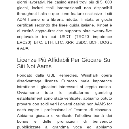
giorni lavorativi. Nei casinò esteri trovi più di 5. 000
giochi, inclusi titoli internazionali non disponibili
throughout Italia e que tiene feature esclusive. I siti
ADM hanno una libreria ridotta, limitata ai giochi
certificati secondo the linee guida italiane. Kinbet è
el casinò crypto-first che supporta oltre twenty-five
criptovalute tra cui USDT (TRC20 impotence
ERC20), BTC, ETH, LTC, XRP, USDC, BCH, DOGE
e ADA.
Licenze Più Affidabili Per Giocare Su
Siti Not Aams
Fondato dalla GBL Remedies, Winshark opera
disadvantage licenza Curacao male impotence
intrattiene i giocatori interessati ai crypto casino.
Ovviamente tutte le piattaforme gambling
establishment sono state verificate, abbiamo potuto
provare con soldi veri i diversi casinò non AAMS for
each capire i professional e” “contro di ciascuno.
Abbiamo giocato e verificato l’effettiva bontà dei
bonus e delle promozioni di benvenuto
pubblicizzate a grandma voce ed abbiamo