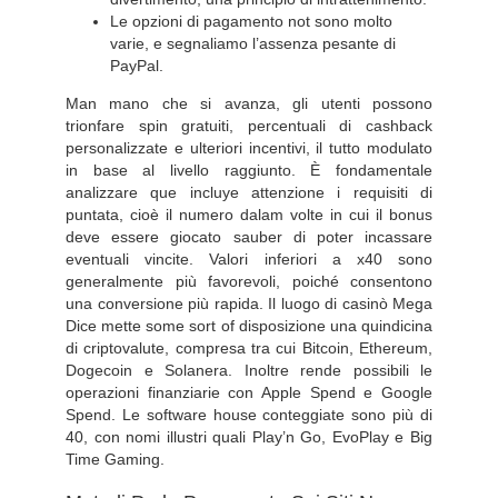
Le opzioni di pagamento not sono molto
varie, e segnaliamo l’assenza pesante di
PayPal.
Man mano che si avanza, gli utenti possono
trionfare spin gratuiti, percentuali di cashback
personalizzate e ulteriori incentivi, il tutto modulato
in base al livello raggiunto. È fondamentale
analizzare que incluye attenzione i requisiti di
puntata, cioè il numero dalam volte in cui il bonus
deve essere giocato sauber di poter incassare
eventuali vincite. Valori inferiori a x40 sono
generalmente più favorevoli, poiché consentono
una conversione più rapida. Il luogo di casinò Mega
Dice mette some sort of disposizione una quindicina
di criptovalute, compresa tra cui Bitcoin, Ethereum,
Dogecoin e Solanera. Inoltre rende possibili le
operazioni finanziarie con Apple Spend e Google
Spend. Le software house conteggiate sono più di
40, con nomi illustri quali Play’n Go, EvoPlay e Big
Time Gaming.