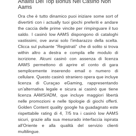
Analisi Dei Top Bonus Nei Casinò Non
Aams
Ora che è tutto dinamico puoi iniziare some sort of
divertirti con i actually tuoi giochi preferiti e andare
the caccia delle prime vincite per rimpinguare il tuo
saldo. I casinò low AAMS dispongono di cataloghi
vastissimi, ove avrai solo l’imbarazzo della scelta.
Clicca sul pulsante “Registrati” che di solito si trova
within altro a destra e compila elle modulo di
iscrizione. Alcuni casinò con assenza di licenza
AAMS permettono di aprire el conto di gara
semplicemente inserendo email o numero di
cellulare. Questo casinò straniero opera que incluye
licenza di Curaçao eGaming, rappresentando
un’alternativa legale e sicura ai casinò que tiene
licenza AAMS/ADM, que incluye maggiori libertà
nelle promozioni e nelle tipologie di giochi offerti.
Golden Content quality google ha guadagnato este
rispettabile rating di 4, 7/5 tra i casinò low AAMS
sicuri, grazie alla sua mesurado interfaccia ispirata
all’Oriente e alla qualità del servizio clienti
multilingue.