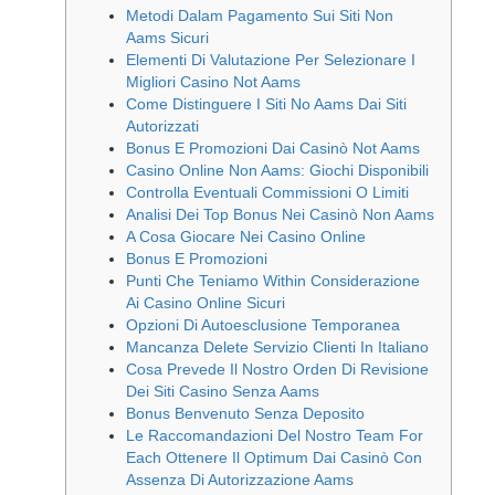
Metodi Dalam Pagamento Sui Siti Non
Aams Sicuri
Elementi Di Valutazione Per Selezionare I
Migliori Casino Not Aams
Come Distinguere I Siti No Aams Dai Siti
Autorizzati
Bonus E Promozioni Dai Casinò Not Aams
Casino Online Non Aams: Giochi Disponibili
Controlla Eventuali Commissioni O Limiti
Analisi Dei Top Bonus Nei Casinò Non Aams
A Cosa Giocare Nei Casino Online
Bonus E Promozioni
Punti Che Teniamo Within Considerazione
Ai Casino Online Sicuri
Opzioni Di Autoesclusione Temporanea
Mancanza Delete Servizio Clienti In Italiano
Cosa Prevede Il Nostro Orden Di Revisione
Dei Siti Casino Senza Aams
Bonus Benvenuto Senza Deposito
Le Raccomandazioni Del Nostro Team For
Each Ottenere Il Optimum Dai Casinò Con
Assenza Di Autorizzazione Aams