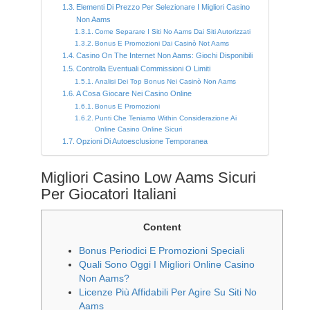
Elementi Di Prezzo Per Selezionare I Migliori Casino
Non Aams
Come Separare I Siti No Aams Dai Siti Autorizzati
Bonus E Promozioni Dai Casinò Not Aams
Casino On The Internet Non Aams: Giochi Disponibili
Controlla Eventuali Commissioni O Limiti
Analisi Dei Top Bonus Nei Casinò Non Aams
A Cosa Giocare Nei Casino Online
Bonus E Promozioni
Punti Che Teniamo Within Considerazione Ai
Online Casino Online Sicuri
Opzioni Di Autoesclusione Temporanea
Migliori Casino Low Aams Sicuri
Per Giocatori Italiani
Content
Bonus Periodici E Promozioni Speciali
Quali Sono Oggi I Migliori Online Casino
Non Aams?
Licenze Più Affidabili Per Agire Su Siti No
Aams