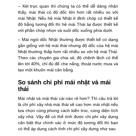
– Xét trực quan thì chúng ta có thể dễ dàng nhận
thấy, mái thái có độ dốc lớn hơn rất nhiều so với
mái Nhật. Nếu hệ mái Nhật ở đỉnh chóp có thiết kế
độ bằng tương đối thì hệ mái Thái lại được thiết kế
với phần chóp nhọn và xuôi dốc xuống phía dưới.
– Mái ngói dốc Nhật thường được thiết kế có dạng
gần giống với hệ mái thái nhưng độ dốc của hệ mái
Nhật thường thấp hơn rất nhiều so với hệ mái Thái.
Theo các chuyên gia chia sẻ, độ chênh lệch có thể
lên tới 40%, chỉ đủ để che nắng, thoát nước mưa và
tạo một khuôn mái cân bằng.
So sánh chi phí mái nhật và mái
thái
Mái nhật và mái thái cái nào rẻ hơn? Thì câu trả lời
là chi phí xây nhà mái thái sẽ cao hơn mái nhật nếu
lựa chọn cùng phong cách kiến trúc, cùng diện tích
xây nhà. Vậy để có thể tính được chi phí xây dựng
căn biệt thự chính xác ở mức độ tương đối thì bạn
có thể áp dụng cách tính chi phí xây dựng như sau