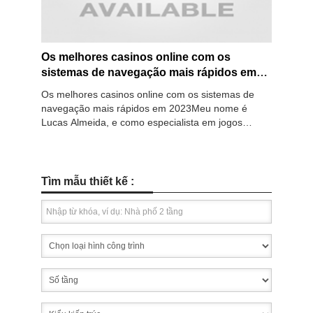
Os melhores casinos online com os
sistemas de navegação mais rápidos em
2023
Os melhores casinos online com os sistemas de
navegação mais rápidos em 2023Meu nome é
Lucas Almeida, e como especialista em jogos
online, venho compartilhar...
Tìm mẫu thiết kế :