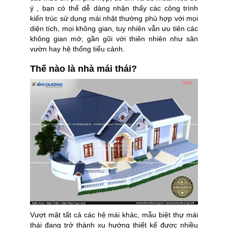
ý , bạn có thể dễ dàng nhận thấy các công trình
kiến trúc sử dụng mái nhật thường phù hợp với mọi
diện tích, mọi không gian, tuy nhiên vẫn ưu tiên các
không gian mở, gần gũi với thiên nhiên như sân
vườn hay hệ thống tiểu cảnh.
Thế nào là nhà mái thái?
Vượt mặt tất cả các hệ mái khác, mẫu biệt thự mái
thái đang trở thành xu hướng thiết kế được nhiều