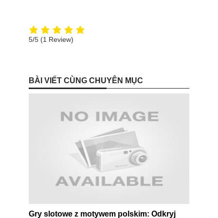
5/5
(1 Review)
BÀI VIẾT CÙNG CHUYÊN MỤC
Gry slotowe z motywem polskim: Odkryj