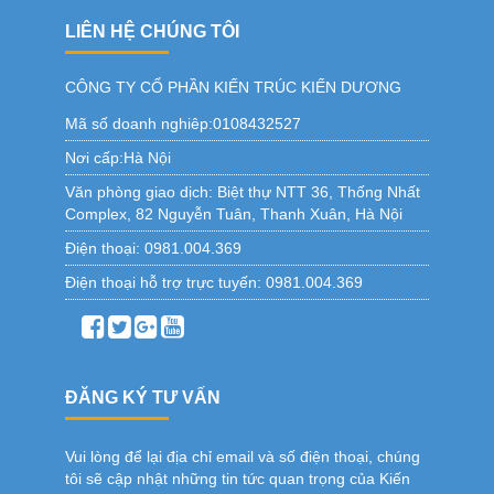
LIÊN HỆ CHÚNG TÔI
CÔNG TY CỔ PHẦN KIẾN TRÚC KIẾN DƯƠNG
Mã số doanh nghiêp:0108432527
Nơi cấp:Hà Nội
Văn phòng giao dịch:
Biệt thự NTT 36, Thống Nhất
Complex, 82 Nguyễn Tuân, Thanh Xuân, Hà Nội
Điện thoại:
0981.004.369
Điện thoại hỗ trợ trực tuyến:
0981.004.369
ĐĂNG KÝ TƯ VẤN
Vui lòng để lại địa chỉ email và số điện thoại, chúng
tôi sẽ cập nhật những tin tức quan trọng của Kiến