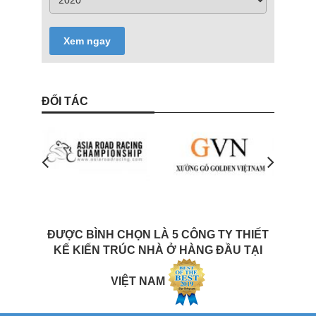
Xem ngay
ĐỐI TÁC
ĐƯỢC BÌNH CHỌN LÀ 5 CÔNG TY THIẾT
KẾ KIẾN TRÚC NHÀ Ở HÀNG ĐẦU TẠI
VIỆT NAM