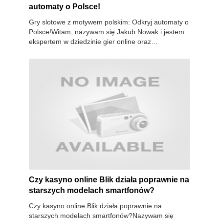
automaty o Polsce!
Gry slotowe z motywem polskim: Odkryj automaty o
Polsce!Witam, nazywam się Jakub Nowak i jestem
ekspertem w dziedzinie gier online oraz
automatyzacji. Dzisiaj porozmawiamy o...
Czy kasyno online Blik działa poprawnie na
starszych modelach smartfonów?
Czy kasyno online Blik działa poprawnie na
starszych modelach smartfonów?Nazywam się