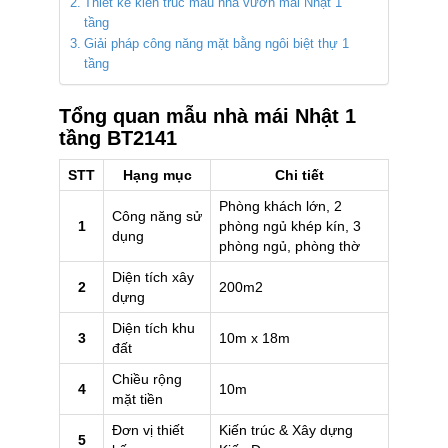
Thiết kế kiến trúc mẫu nhà vườn mái Nhật 1
tầng
Giải pháp công năng mặt bằng ngôi biệt thự 1
tầng
Tổng quan mẫu nhà mái Nhật 1
tầng BT2141
STT
Hạng mục
Chi tiết
Phòng khách lớn, 2
Công năng sử
1
phòng ngủ khép kín, 3
dụng
phòng ngủ, phòng thờ
Diện tích xây
2
200m2
dựng
Diện tích khu
3
10m x 18m
đất
Chiều rộng
4
10m
mặt tiền
Đơn vị thiết
Kiến trúc & Xây dựng
5