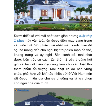
Được thiết kế với mái nhật đơn giản nhưng
biệt thự
1 tầng
này vẫn toát lên được diện mạo sang trọng
và cuốn hút. Với phần mái nhật màu xanh than đồ
sộ, nó mang đến cho ngôi biệt thự diện mạo bề thế,
khang trang và uy nghi. Bên cạnh đó, mái nhật
được kiến trúc sư cách tân thêm 2 cửa thoáng hút
gió và trụ cột hiện đại càng làm cho căn biệt thự
thêm phần ấn tượng. Mái nhật có độ bền vững
chắc, phù hợp với khí hậu nhiệt đới ở Việt Nam nên
rất được nhiều gia chủ ưa chuộng và là lựa chọn
cho ngôi nhà của mình.