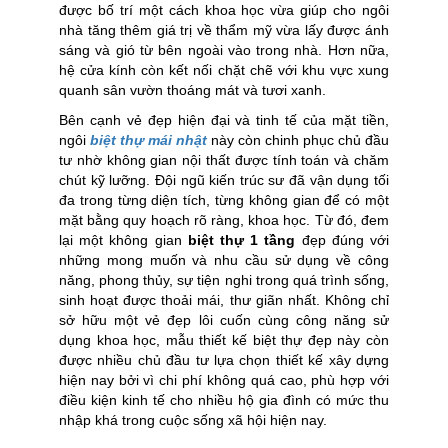
được bố trí một cách khoa học vừa giúp cho ngôi
nhà tăng thêm giá trị về thẩm mỹ vừa lấy được ánh
sáng và gió từ bên ngoài vào trong nhà. Hơn nữa,
hệ cửa kính còn kết nối chặt chẽ với khu vực xung
quanh sân vườn thoáng mát và tươi xanh.
Bên cạnh vẻ đẹp hiện đại và tinh tế của mặt tiền,
ngôi
biệt thự mái nhật
này còn chinh phục chủ đầu
tư nhờ không gian nội thất được tính toán và chăm
chút kỹ lưỡng. Đội ngũ kiến trúc sư đã vận dụng tối
đa trong từng diện tích, từng không gian để có một
mặt bằng quy hoạch rõ ràng, khoa học. Từ đó, đem
lại một không gian
biệt thự 1 tầng
đẹp đúng với
những mong muốn và nhu cầu sử dụng về công
năng, phong thủy, sự tiện nghi trong quá trình sống,
sinh hoạt được thoải mái, thư giãn nhất. Không chỉ
sở hữu một vẻ đẹp lôi cuốn cùng công năng sử
dụng khoa học, mẫu thiết kế biệt thự đẹp này còn
được nhiều chủ đầu tư lựa chọn thiết kế xây dựng
hiện nay bởi vì chi phí không quá cao, phù hợp với
điều kiện kinh tế cho nhiều hộ gia đình có mức thu
nhập khá trong cuộc sống xã hội hiện nay.