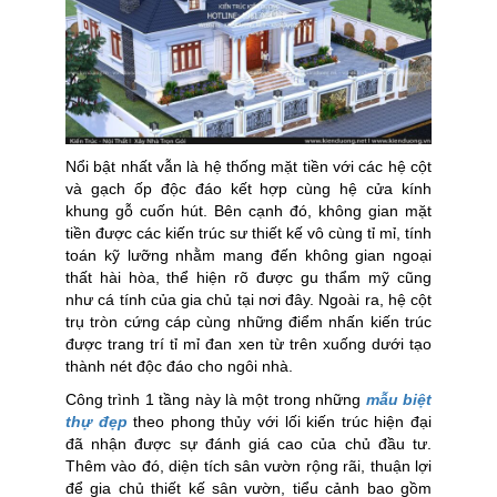
Nổi bật nhất vẫn là hệ thống mặt tiền với các hệ cột
và gạch ốp độc đáo kết hợp cùng hệ cửa kính
khung gỗ cuốn hút. Bên cạnh đó, không gian mặt
tiền được các kiến trúc sư thiết kế vô cùng tỉ mỉ, tính
toán kỹ lưỡng nhằm mang đến không gian ngoại
thất hài hòa, thể hiện rõ được gu thẩm mỹ cũng
như cá tính của gia chủ tại nơi đây. Ngoài ra, hệ cột
trụ tròn cứng cáp cùng những điểm nhấn kiến trúc
được trang trí tỉ mỉ đan xen từ trên xuống dưới tạo
thành nét độc đáo cho ngôi nhà.
Công trình 1 tầng này là một trong những
mẫu biệt
thự đẹp
theo phong thủy với lối kiến trúc hiện đại
đã nhận được sự đánh giá cao của chủ đầu tư.
Thêm vào đó, diện tích sân vườn rộng rãi, thuận lợi
để gia chủ thiết kế sân vườn, tiểu cảnh bao gồm