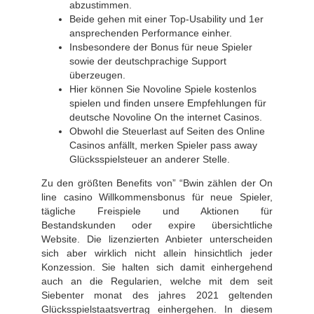
abzustimmen.
Beide gehen mit einer Top-Usability und 1er
ansprechenden Performance einher.
Insbesondere der Bonus für neue Spieler
sowie der deutschprachige Support
überzeugen.
Hier können Sie Novoline Spiele kostenlos
spielen und finden unsere Empfehlungen für
deutsche Novoline On the internet Casinos.
Obwohl die Steuerlast auf Seiten des Online
Casinos anfällt, merken Spieler pass away
Glücksspielsteuer an anderer Stelle.
Zu den größten Benefits von” “Bwin zählen der On
line casino Willkommensbonus für neue Spieler,
tägliche Freispiele und Aktionen für
Bestandskunden oder expire übersichtliche
Website. Die lizenzierten Anbieter unterscheiden
sich aber wirklich nicht allein hinsichtlich jeder
Konzession. Sie halten sich damit einhergehend
auch an die Regularien, welche mit dem seit
Siebenter monat des jahres 2021 geltenden
Glücksspielstaatsvertrag einhergehen. In diesem