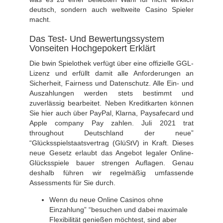
deutsch, sondern auch weltweite Casino Spieler
macht.
Das Test- Und Bewertungssystem
Vonseiten Hochgepokert Erklärt
Die bwin Spielothek verfügt über eine offizielle GGL-
Lizenz und erfüllt damit alle Anforderungen an
Sicherheit, Fairness und Datenschutz. Alle Ein- und
Auszahlungen werden stets bestimmt und
zuverlässig bearbeitet. Neben Kreditkarten können
Sie hier auch über PayPal, Klarna, Paysafecard und
Apple company Pay zahlen. Juli 2021 trat
throughout Deutschland der neue”
“Glücksspielstaatsvertrag (GlüStV) in Kraft. Dieses
neue Gesetz erlaubt das Angebot legaler Online-
Glücksspiele bauer strengen Auflagen. Genau
deshalb führen wir regelmäßig umfassende
Assessments für Sie durch.
Wenn du neue Online Casinos ohne
Einzahlung” “besuchen und dabei maximale
Flexibilität genießen möchtest, sind aber