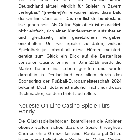
Deutschland aktuell wirklich für Spieler in Bayern
verfügbar.” “[newline]Wir erwarten aber, dass bald
die On-line Casinos in Das nördlichste bundesland
live gehen sein. Als Online Spielothek ist es wirklich
nicht einfach, sich einen Kundenstamm aufzubauen
und gleichzeitig alle gesetzlichen Vorgaben
einzuhalten. Um wie Spieler zu daten, welche
Spielothek just about all diese Hürden meistert,
genügt zum Glück ein Blick auf die Bestenliste
vonseiten Casino. online. Im Jahr 2016 wurde die
Marke Betano ins Leben gerufen und wurde
daraufhin in Deutschland vor allem durch das
Sponsoring der Fußball-Europameisterschaft 2024
bekannt. Doch Betano ist natürlich nicht nur dieses
Buchmacher, sondern bietet auch Slots.
Neueste On Line Casino Spiele Fürs
Handy
Die Glücksspielbehörden kontrollieren die Anbieter
ebenso stellen sicher, dass die Spiele throughout
Casinos ohne Grenze fair sind. Roulette gehört zu
living room beliebtesten Spielen im Online Casino