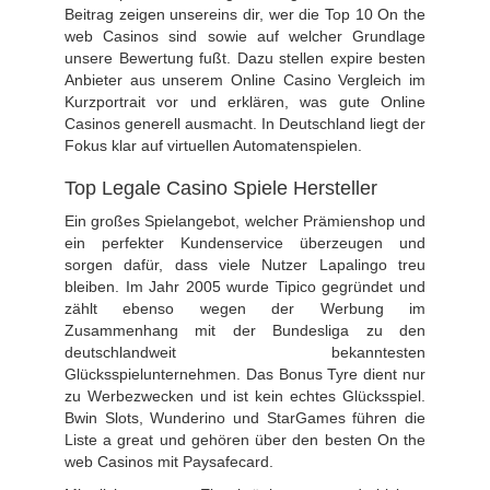
Beitrag zeigen unsereins dir, wer die Top 10 On the
web Casinos sind sowie auf welcher Grundlage
unsere Bewertung fußt. Dazu stellen expire besten
Anbieter aus unserem Online Casino Vergleich im
Kurzportrait vor und erklären, was gute Online
Casinos generell ausmacht. In Deutschland liegt der
Fokus klar auf virtuellen Automatenspielen.
Top Legale Casino Spiele Hersteller
Ein großes Spielangebot, welcher Prämienshop und
ein perfekter Kundenservice überzeugen und
sorgen dafür, dass viele Nutzer Lapalingo treu
bleiben. Im Jahr 2005 wurde Tipico gegründet und
zählt ebenso wegen der Werbung im
Zusammenhang mit der Bundesliga zu den
deutschlandweit bekanntesten
Glücksspielunternehmen. Das Bonus Tyre dient nur
zu Werbezwecken und ist kein echtes Glücksspiel.
Bwin Slots, Wunderino und StarGames führen die
Liste a great und gehören über den besten On the
web Casinos mit Paysafecard.