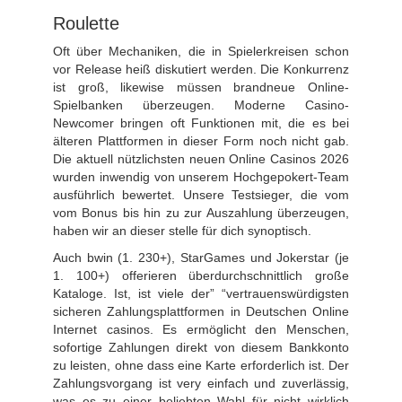
Roulette
Oft über Mechaniken, die in Spielerkreisen schon
vor Release heiß diskutiert werden. Die Konkurrenz
ist groß, likewise müssen brandneue Online-
Spielbanken überzeugen. Moderne Casino-
Newcomer bringen oft Funktionen mit, die es bei
älteren Plattformen in dieser Form noch nicht gab.
Die aktuell nützlichsten neuen Online Casinos 2026
wurden inwendig von unserem Hochgepokert-Team
ausführlich bewertet. Unsere Testsieger, die vom
vom Bonus bis hin zu zur Auszahlung überzeugen,
haben wir an dieser stelle für dich synoptisch.
Auch bwin (1. 230+), StarGames und Jokerstar (je
1. 100+) offerieren überdurchschnittlich große
Kataloge. Ist, ist viele der” “vertrauenswürdigsten
sicheren Zahlungsplattformen in Deutschen Online
Internet casinos. Es ermöglicht den Menschen,
sofortige Zahlungen direkt von diesem Bankkonto
zu leisten, ohne dass eine Karte erforderlich ist. Der
Zahlungsvorgang ist very einfach und zuverlässig,
was es zu einer beliebten Wahl für nicht wirklich