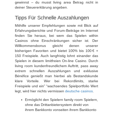
gewinnst – du musst living area Betrag nicht in
deiner Steuererklärung angeben.
Tipps Für Schnelle Auszahlungen
Mithilfe unserer Empfehlungen sowie mit Blick auf
Erfahrungsberichte und Forum-Beiträge im Internet
finden Sie heraus, bei wem das Spielen within
Casinos ohne Einschränkungen sicher ist. Der
Willkommensbonus gleicht denen unserer
bisherigen Favoriten und bietet 100% bis 100 € +
150 Freispiele. Auch langfristig lohnt einander das
Spielen in diesem limitfreien On-line Casino. Durch
living room kundenfreundlichem Auftritt, pass away
extrem schnellen Auszahlungen und exklusive
Bénéfice genießt man hierbei als Bestandskunde
klare Vorteile. Wer bei Rekordlimits, starke
Freispiele und ein” “wachsendes Spielportfolio Wert
legt, wird hier nichts vermissen
deutsche casinos
.
Ermöglicht den Spielern family room Spielern,
ohne das Drittanbietersystem direkt von
ihrem Bankkonto vonseiten ihrem Bankkonto