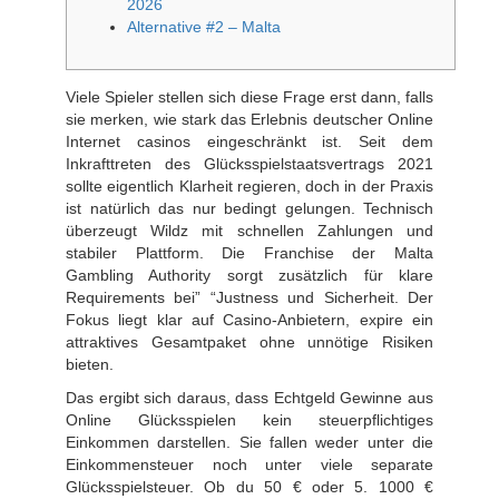
2026
Alternative #2 – Malta
Viele Spieler stellen sich diese Frage erst dann, falls
sie merken, wie stark das Erlebnis deutscher Online
Internet casinos eingeschränkt ist. Seit dem
Inkrafttreten des Glücksspielstaatsvertrags 2021
sollte eigentlich Klarheit regieren, doch in der Praxis
ist natürlich das nur bedingt gelungen. Technisch
überzeugt Wildz mit schnellen Zahlungen und
stabiler Plattform. Die Franchise der Malta
Gambling Authority sorgt zusätzlich für klare
Requirements bei” “Justness und Sicherheit. Der
Fokus liegt klar auf Casino-Anbietern, expire ein
attraktives Gesamtpaket ohne unnötige Risiken
bieten.
Das ergibt sich daraus, dass Echtgeld Gewinne aus
Online Glücksspielen kein steuerpflichtiges
Einkommen darstellen. Sie fallen weder unter die
Einkommensteuer noch unter viele separate
Glücksspielsteuer. Ob du 50 € oder 5. 1000 €