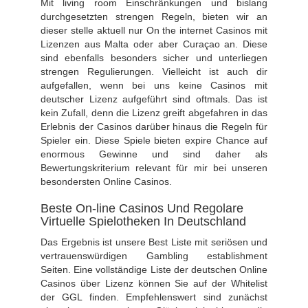
Mit living room Einschränkungen und bislang
durchgesetzten strengen Regeln, bieten wir an
dieser stelle aktuell nur On the internet Casinos mit
Lizenzen aus Malta oder aber Curaçao an. Diese
sind ebenfalls besonders sicher und unterliegen
strengen Regulierungen. Vielleicht ist auch dir
aufgefallen, wenn bei uns keine Casinos mit
deutscher Lizenz aufgeführt sind oftmals. Das ist
kein Zufall, denn die Lizenz greift abgefahren in das
Erlebnis der Casinos darüber hinaus die Regeln für
Spieler ein. Diese Spiele bieten expire Chance auf
enormous Gewinne und sind daher als
Bewertungskriterium relevant für mir bei unseren
besondersten Online Casinos.
Beste On-line Casinos Und Regolare
Virtuelle Spielotheken In Deutschland
Das Ergebnis ist unsere Best Liste mit seriösen und
vertrauenswürdigen Gambling establishment
Seiten. Eine vollständige Liste der deutschen Online
Casinos über Lizenz können Sie auf der Whitelist
der GGL finden. Empfehlenswert sind zunächst