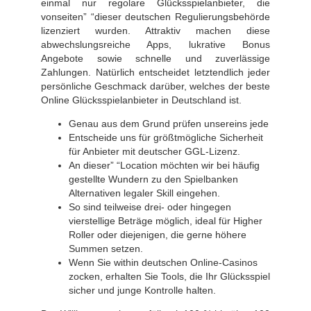
einmal nur regolare Glücksspielanbieter, die
vonseiten” “dieser deutschen Regulierungsbehörde
lizenziert wurden. Attraktiv machen diese
abwechslungsreiche Apps, lukrative Bonus
Angebote sowie schnelle und zuverlässige
Zahlungen. Natürlich entscheidet letztendlich jeder
persönliche Geschmack darüber, welches der beste
Online Glücksspielanbieter in Deutschland ist.
Genau aus dem Grund prüfen unsereins jede
Entscheide uns für größtmögliche Sicherheit
für Anbieter mit deutscher GGL-Lizenz.
An dieser” “Location möchten wir bei häufig
gestellte Wundern zu den Spielbanken
Alternativen legaler Skill eingehen.
So sind teilweise drei- oder hingegen
vierstellige Beträge möglich, ideal für Higher
Roller oder diejenigen, die gerne höhere
Summen setzen.
Wenn Sie within deutschen Online-Casinos
zocken, erhalten Sie Tools, die Ihr Glücksspiel
sicher und junge Kontrolle halten.